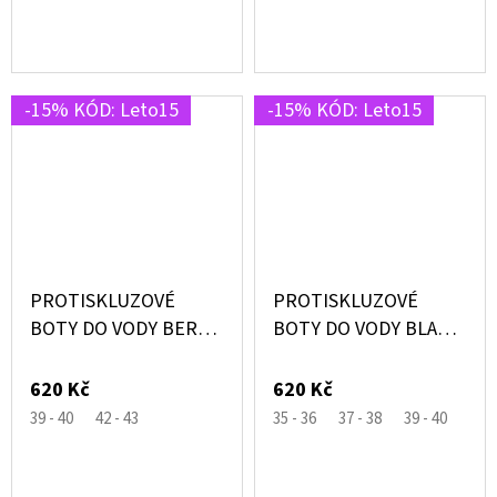
-15% KÓD: Leto15
-15% KÓD: Leto15
PROTISKLUZOVÉ
PROTISKLUZOVÉ
BOTY DO VODY BERKO
BOTY DO VODY BLACK
NAVY MODRÉ SE
SUPERIOR ČERNÉ –
ŽRALOKY – SLIPSTOP®
SLIPSTOP®
620 Kč
620 Kč
39 - 40
42 - 43
35 - 36
37 - 38
39 - 40
42 -