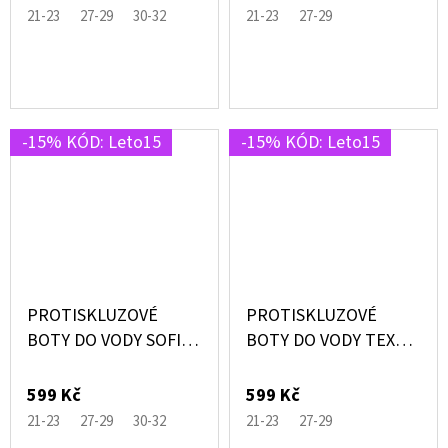
21-23
27-29
30-32
21-23
27-29
-15% KÓD: Leto15
-15% KÓD: Leto15
PROTISKLUZOVÉ
PROTISKLUZOVÉ
BOTY DO VODY SOFIE
BOTY DO VODY TEXAS
RŮŽOVÉ S
MODRÉ S DINOSAURY
JEDNOROŽCI –
– SLIPSTOP®
599 Kč
599 Kč
SLIPSTOP®
21-23
27-29
30-32
21-23
27-29