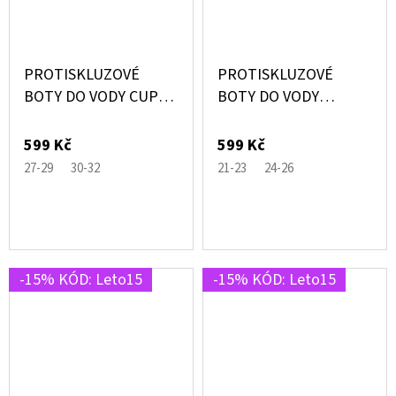
PROTISKLUZOVÉ
PROTISKLUZOVÉ
BOTY DO VODY CUP
BOTY DO VODY
CATS RŮŽOVÉ S
DAPHNE MODRÉ S
KOČKAMI –
PLAMEŇÁKEM –
599 Kč
599 Kč
SLIPSTOP®
SLIPSTOP®
27-29
30-32
21-23
24-26
-15% KÓD: Leto15
-15% KÓD: Leto15