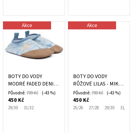
K
MICROFLEECEM
ČERNÉ
T
380
Ů
Kč
Akce
Akce
Původně:
430
Kč
BOTY DO VODY
BOTY DO VODY
MODRÉ FADED DENIM
RŮŽOVÉ LILAS - MIKK-
- MIKK-LINE
LINE
Původně:
799 Kč
(–43 %)
Původně:
799 Kč
(–43 %)
450 Kč
450 Kč
29/30
31/32
25/26
27/28
29/30
31/32