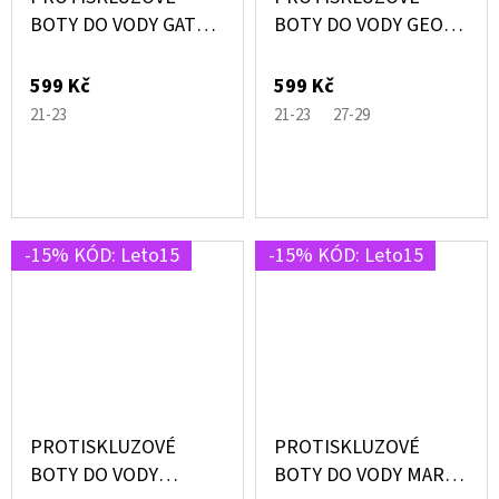
BOTY DO VODY GATOR
BOTY DO VODY GEO
ČERNÉ S KROKODÝLY
JUNIOR MODRÉ –
– SLIPSTOP®
SLIPSTOP®
599 Kč
599 Kč
21-23
21-23
27-29
-15% KÓD: Leto15
-15% KÓD: Leto15
PROTISKLUZOVÉ
PROTISKLUZOVÉ
BOTY DO VODY
BOTY DO VODY MARS