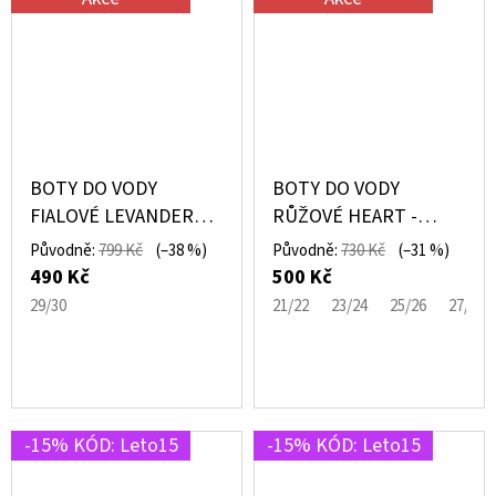
BOTY DO VODY
BOTY DO VODY
FIALOVÉ LEVANDER
RŮŽOVÉ HEART -
AURA - MIKK-LINE
MIKK-LINE
Původně:
799 Kč
(–38 %)
Původně:
730 Kč
(–31 %)
490 Kč
500 Kč
29/30
21/22
23/24
25/26
27/28
-15% KÓD: Leto15
-15% KÓD: Leto15