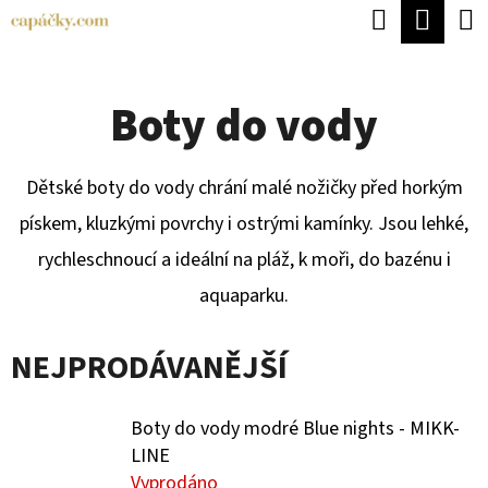
K
Hledat
Náku
Přejít
O
Zpět
Zpět
na
koší
Š
obsah
Boty do vody
Í
C
K
O
Dětské boty do vody chrání malé nožičky před horkým
P
pískem, kluzkými povrchy i ostrými kamínky. Jsou lehké,
O
rychleschnoucí a ideální na pláž, k moři, do bazénu i
T
aquaparku.
Ř
E
NEJPRODÁVANĚJŠÍ
B
U
Boty do vody modré Blue nights - MIKK-
J
LINE
Vyprodáno