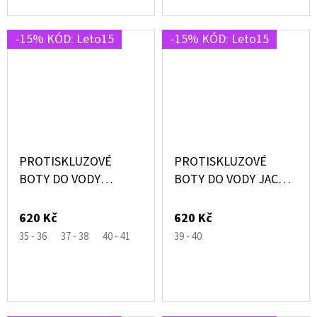
-15% KÓD: Leto15
-15% KÓD: Leto15
PROTISKLUZOVÉ
PROTISKLUZOVÉ
BOTY DO VODY
BOTY DO VODY JACK
FUCHSIA RŮŽOVÉ –
ČERNÉ SE ŽRALOKY –
SLIPSTOP®
SLIPSTOP®
620 Kč
620 Kč
35 - 36
37 - 38
40 - 41
39 - 40