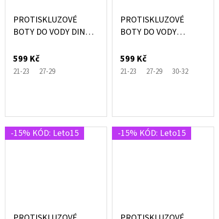
PROTISKLUZOVÉ
PROTISKLUZOVÉ
BOTY DO VODY DINO
BOTY DO VODY
ZELENÉ S DINOSAURY
FRUTTI RŮŽOVÉ SE
– SLIPSTOP®
ZMRZLINAMI –
599 Kč
599 Kč
SLIPSTOP®
21-23
27-29
21-23
27-29
30-32
-15% KÓD: Leto15
-15% KÓD: Leto15
PROTISKLUZOVÉ
PROTISKLUZOVÉ