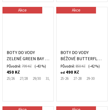
Akce
Akce
BOTY DO VODY
BOTY DO VODY
ZELENÉ GREEN BAY -
BÉŽOVÉ BUTTERFLY -
MIKK-LINE
MIKK-LINE
Původně:
799 Kč
(–43 %)
Původně:
850 Kč
(–42 %)
450 Kč
490 Kč
od
25/26
27/28
29/30
31/32
25-26
27-28
29-30
Akce
Akce