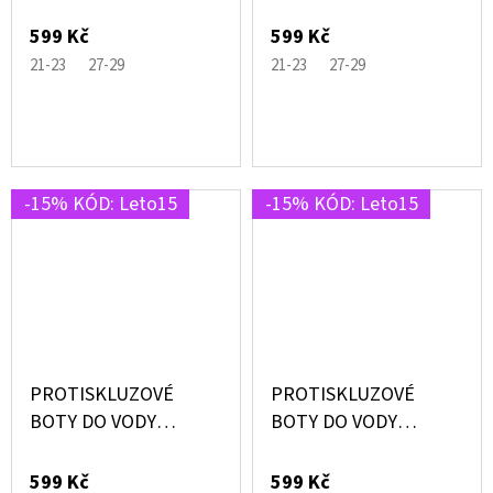
CHACHA FIALOVÉ S
MODRÉ S RAKETAMI –
MUŠLEMI –
SLIPSTOP®
599 Kč
599 Kč
SLIPSTOP®
21-23
27-29
21-23
27-29
-15% KÓD: Leto15
-15% KÓD: Leto15
PROTISKLUZOVÉ
PROTISKLUZOVÉ
BOTY DO VODY
BOTY DO VODY
SCARLET RŮŽOVÉ S
SHARKS MODRÉ SE
VÍLOU – SLIPSTOP®
ŽRALOKY – SLIPSTOP®
599 Kč
599 Kč