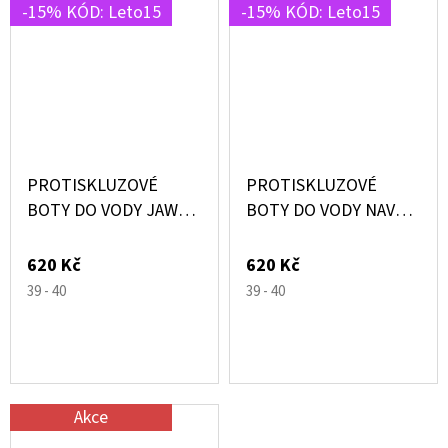
-15% KÓD: Leto15
-15% KÓD: Leto15
PROTISKLUZOVÉ
PROTISKLUZOVÉ
BOTY DO VODY JAWS
BOTY DO VODY NAVY
MODRÉ SE ŽRALOKY –
SUPERIOR MODRÉ –
SLIPSTOP®
SLIPSTOP®
620 Kč
620 Kč
39 - 40
39 - 40
Akce