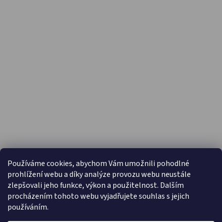
PŘIJÍMÁME ONLINE PLATBY
Používáme cookies, abychom Vám umožnili pohodlné
prohlížení webu a díky analýze provozu webu neustále
zlepšovali jeho funkce, výkon a použitelnost. Dalším
procházením tohoto webu vyjadřujete souhlas s jejich
používáním.