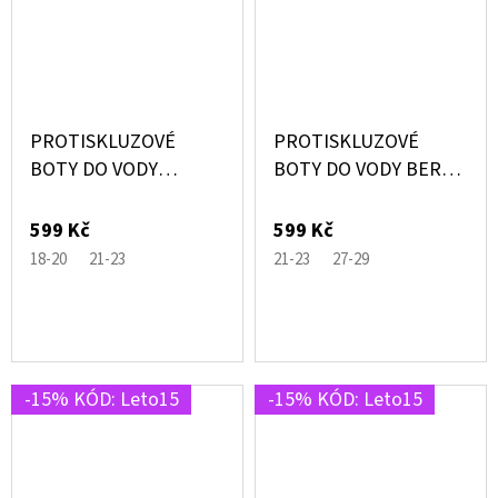
PROTISKLUZOVÉ
PROTISKLUZOVÉ
BOTY DO VODY
BOTY DO VODY BERKO
BELLISSIMA ZELENÉ S
MINT ZELENÁ SE
JEDNOROŽCEM –
ŽRALOKY – SLIPSTOP®
599 Kč
599 Kč
SLIPSTOP®
18-20
21-23
21-23
27-29
-15% KÓD: Leto15
-15% KÓD: Leto15