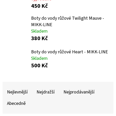
E
450 Kč
T
E
Boty do vody růžové Twilight Mauve -
MIKK-LINE
N
Skladem
A
380 Kč
J
Í
Boty do vody růžové Heart - MIKK-LINE
Skladem
T
500 Kč
?
Ř
A
Nejlevnější
Nejdražší
Nejprodávanější
Z
HLEDAT
Abecedně
E