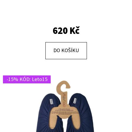
E
T
E
620 Kč
N
A
J
DO KOŠÍKU
Í
T
?
-15% KÓD: Leto15
HLEDAT