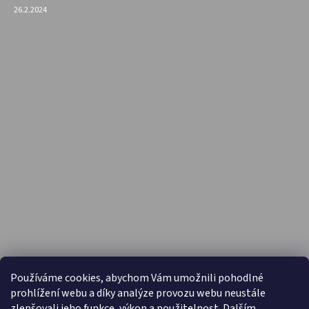
26.2.2024
PŘIJÍMÁME ONLINE PLATBY
Používáme cookies, abychom Vám umožnili pohodlné
prohlížení webu a díky analýze provozu webu neustále
zlepšovali jeho funkce, výkon a použitelnost. Dalším