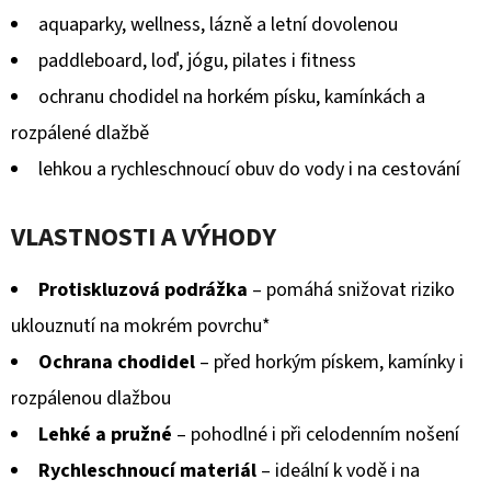
KOŽENOU
z
aquaparky, wellness, lázně a letní dovolenou
PODRÁŽKOU
PTÁČEK
5
paddleboard, loď, jógu, pilates i fitness
RŮŽOVÝ
CAROZOO
hvězdiček.
ochranu chodidel na horkém písku, kamínkách a
410
rozpálené dlažbě
Kč
lehkou a rychleschnoucí obuv do vody i na cestování
VLASTNOSTI A VÝHODY
Protiskluzová podrážka
– pomáhá snižovat riziko
uklouznutí na mokrém povrchu*
Ochrana chodidel
– před horkým pískem, kamínky i
rozpálenou dlažbou
Lehké a pružné
– pohodlné i při celodenním nošení
Rychleschnoucí materiál
– ideální k vodě i na