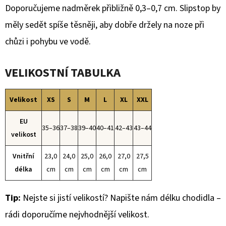
Doporučujeme nadměrek přibližně 0,3–0,7 cm. Slipstop by
měly sedět spíše těsněji, aby dobře držely na noze při
chůzi i pohybu ve vodě.
VELIKOSTNÍ TABULKA
Velikost
XS
S
M
L
XL
XXL
EU
35–36
37–38
39–40
40–41
42–43
43–44
velikost
Vnitřní
23,0
24,0
25,0
26,0
27,0
27,5
délka
cm
cm
cm
cm
cm
cm
Tip:
Nejste si jistí velikostí? Napište nám délku chodidla –
rádi doporučíme nejvhodnější velikost.