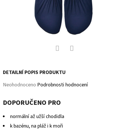
D
O
P
O
R
U
Č
Facebook
Twitter
U
J
DETAILNÍ POPIS PRODUKTU
E
Průměrné
Neohodnoceno
Podrobnosti hodnocení
M
hodnocení
E
DOPORUČENO PRO
produktu
je
normální až užší chodidla
KOŽENÉ
CAPÁČKY
0,0
k bazénu, na pláž i k moři
S