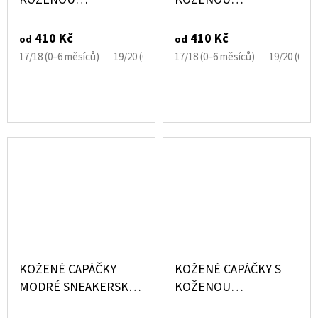
PODRÁŽKOU KOČIČKA
PODRÁŽKOU LVÍČEK
RŮŽOVÁ CAROZOO
CAROZOO
410 Kč
410 Kč
od
od
17/18 (0–6 měsíců)
19/20 (6–12 měsíců)
17/18 (0–6 měsíců)
21/22 (12–18 měsíců)
19/20 (6–1
KOŽENÉ CAPÁČKY
KOŽENÉ CAPÁČKY S
MODRÉ SNEAKERSKY
KOŽENOU
LAIT ET MIEL
PODRÁŽKOU DINO NA