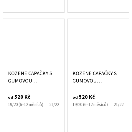
KOŽENÉ CAPÁČKY S
KOŽENÉ CAPÁČKY S
GUMOVOU
GUMOVOU
PODRÁŽKOU
PODRÁŽKOU LVÍČEK
STEGOSAURUS
CAROZOO
520 Kč
520 Kč
od
od
CAROZOO
19/20 (6–12 měsíců)
21/22 (12–18 měsíců)
19/20 (6–12 měsíců)
23/24 (18–24 měsíců)
21/22 (12