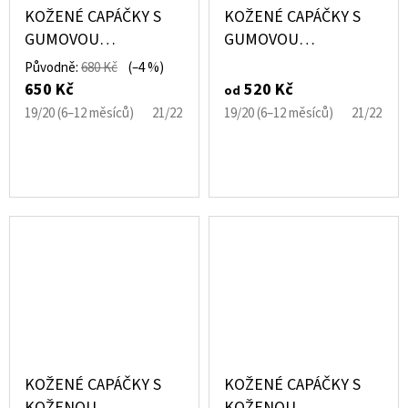
KOŽENÉ CAPÁČKY S
KOŽENÉ CAPÁČKY S
GUMOVOU
GUMOVOU
PODRÁŽKOU ZIMNÍ
PODRÁŽKOU PTÁČEK
Původně:
680 Kč
(–4 %)
ČERNÉ CAROZOO
RŮŽOVÝ CAROZOO
650 Kč
520 Kč
od
19/20 (6–12 měsíců)
21/22 (12–18 měsíců)
19/20 (6–12 měsíců)
23/24 (18–24 měsíců)
21/22 (12
KOŽENÉ CAPÁČKY S
KOŽENÉ CAPÁČKY S
KOŽENOU
KOŽENOU