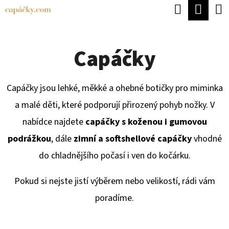
K
Hledat
Náku
Přejít
O
Zpět
Zpět
na
koší
Š
obsah
Capáčky
Í
C
K
O
Capáčky jsou lehké, měkké a ohebné botičky pro miminka
P
a malé děti, které podporují přirozený pohyb nožky. V
O
nabídce najdete
capáčky s koženou i gumovou
T
podrážkou
, dále
zimní a softshellové capáčky
vhodné
Ř
do chladnějšího počasí i ven do kočárku.
E
B
Pokud si nejste jistí výběrem nebo velikostí, rádi vám
U
poradíme.
J