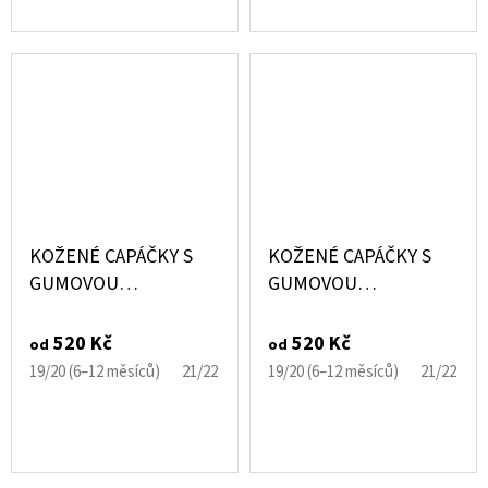
KOŽENÉ CAPÁČKY S
KOŽENÉ CAPÁČKY S
GUMOVOU
GUMOVOU
PODRÁŽKOU MAŠLE
PODRÁŽKOU
RŮŽOVÉ CAROZOO
BERUŠKA A
520 Kč
520 Kč
od
od
KOPRETINA CAROZOO
19/20 (6–12 měsíců)
21/22 (12–18 měsíců)
19/20 (6–12 měsíců)
23/24 (18–24 měsíců)
21/22 (12