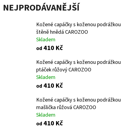
NEJPRODÁVANĚJŠÍ
D
O
Kožené capáčky s koženou podrážkou
P
štěně hnědá CAROZOO
O
Skladem
R
410 Kč
od
U
Č
Kožené capáčky s koženou podrážkou
U
ptáček růžový CAROZOO
J
Skladem
E
410 Kč
od
M
E
Kožené capáčky s koženou podrážkou
mašlička růžová CAROZOO
Skladem
KOŽENÉ
410 Kč
od
CAPÁČKY
S