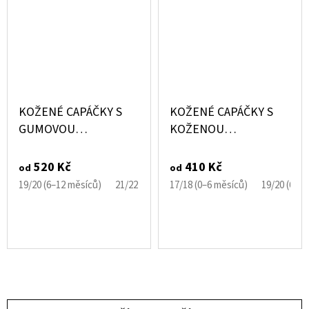
KOŽENÉ CAPÁČKY S
KOŽENÉ CAPÁČKY S
GUMOVOU
KOŽENOU
PODRÁŽKOU RŮŽOVÉ
PODRÁŽKOU BALETKA
S KOČIČKOU
CAROZOO
520 Kč
410 Kč
od
od
CAROZOO
19/20 (6–12 měsíců)
21/22 (12–18 měsíců)
17/18 (0–6 měsíců)
23/24 (18–24 měsíců)
19/20 (6–1