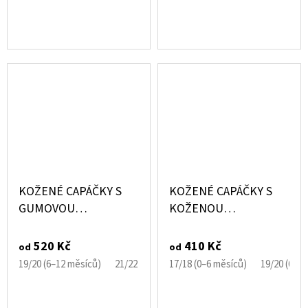
KOŽENÉ CAPÁČKY S
KOŽENÉ CAPÁČKY S
GUMOVOU
KOŽENOU
PODRÁŽKOU
PODRÁŽKOU
DINOSAURUS MODRÝ
MEDVÍDEK EBOOBA
520 Kč
410 Kč
od
od
CAROZOO
19/20 (6–12 měsíců)
21/22 (12–18 měsíců)
17/18 (0–6 měsíců)
23/24 (18–24 měsíců)
19/20 (6–1