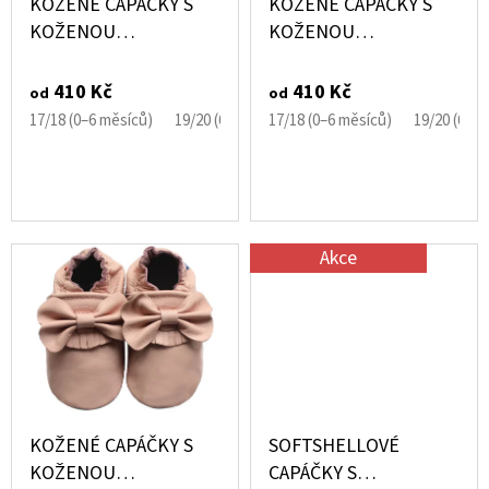
KOŽENÉ CAPÁČKY S
KOŽENÉ CAPÁČKY S
Ů
R
KOŽENOU
KOŽENOU
PODRÁŽKOU ŠTĚNĚ
PODRÁŽKOU PTÁČEK
O
HNĚDÁ CAROZOO
RŮŽOVÝ CAROZOO
410 Kč
410 Kč
od
od
D
17/18 (0–6 měsíců)
19/20 (6–12 měsíců)
17/18 (0–6 měsíců)
21/22 (12–18 měsíců)
19/20 (6–1
U
K
T
Ů
Akce
KOŽENÉ CAPÁČKY S
SOFTSHELLOVÉ
KOŽENOU
CAPÁČKY S