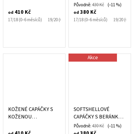
PODRÁŽKOU
MICROFLEECEM
Původně:
430 Kč
(–11 %)
MAŠLIČKA RŮŽOVÁ
ČERNÉ
410 Kč
380 Kč
od
od
CAROZOO
17/18 (0–6 měsíců)
19/20 (6–12 měsíců)
17/18 (0–6 měsíců)
21/22 (12–18 měsíců)
19/20 (6–1
Akce
KOŽENÉ CAPÁČKY S
SOFTSHELLOVÉ
KOŽENOU
CAPÁČKY S BERÁNKEM
PODRÁŽKOU
ČERNÉ S BRZDIČKOU
Původně:
430 Kč
(–11 %)
BERUŠKA A
410 Kč
380 Kč
od
od