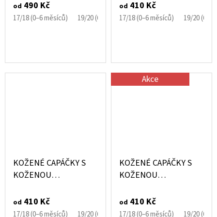
MODRÉ CAROZOO
490 Kč
410 Kč
od
od
17/18 (0–6 měsíců)
19/20 (6–12 měsíců)
17/18 (0–6 měsíců)
21/22 (12–18 měsíců)
19/20 (6–1
Akce
KOŽENÉ CAPÁČKY S
KOŽENÉ CAPÁČKY S
KOŽENOU
KOŽENOU
PODRÁŽKOU KOČIČKA
PODRÁŽKOU HASIČI
EBOOBA
CAROZOO
410 Kč
410 Kč
od
od
17/18 (0–6 měsíců)
19/20 (6–12 měsíců)
17/18 (0–6 měsíců)
21/22 (12–18 měsíců)
19/20 (6–1