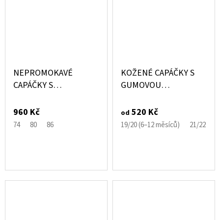
NEPROMOKAVÉ
KOŽENÉ CAPÁČKY S
CAPÁČKY S
GUMOVOU
VYZTUŽENOU
PODRÁŽKOU BAGR
PROTISKLUZOVOU
CAROZOO
960 Kč
520 Kč
od
PODRÁŽKOU ČERNÉ
74
80
86
19/20 (6–12 měsíců)
21/22 (12
BLACK – MIKK-LINE