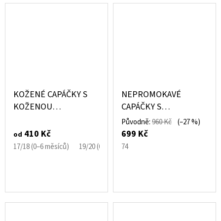
KOŽENÉ CAPÁČKY S
NEPROMOKAVÉ
KOŽENOU
CAPÁČKY S
PODRÁŽKOU BAGR
VYZTUŽENOU
Původně:
960 Kč
(–27 %)
CAROZOO
PROTISKLUZOVOU
410 Kč
699 Kč
od
PODRÁŽKOU – HNĚDÉ
17/18 (0–6 měsíců)
19/20 (6–12 měsíců)
74
21/22 (12–18 měsíců)
RAISIN – MIKK-LINE