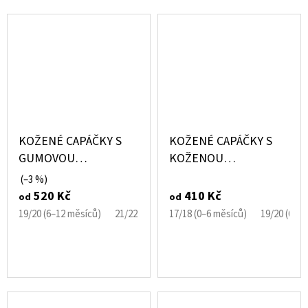
KOŽENÉ CAPÁČKY S
KOŽENÉ CAPÁČKY S
GUMOVOU
KOŽENOU
PODRÁŽKOU
PODRÁŽKOU RŮŽOVÉ
(–3 %)
SANDÁLKY RŮŽOVÉ S
SANDÁLKY S
520 Kč
410 Kč
od
od
KVĚTINAMI CAROZOO
KVĚTINAMI CAROZOO
19/20 (6–12 měsíců)
21/22 (12–18 měsíců)
17/18 (0–6 měsíců)
23/24 (18–24 měsíců)
19/20 (6–1