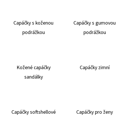
E
T
E
Capáčky s koženou
Capáčky s gumovou
N
podrážkou
podrážkou
A
J
Í
T
Kožené capáčky
Capáčky zimní
?
sandálky
HLEDAT
Capáčky softshellové
Capáčky pro ženy