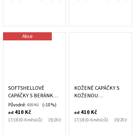
Akce
SOFTSHELLOVÉ
KOŽENÉ CAPÁČKY S
CAPÁČKY S BERÁNKEM
KOŽENOU
SVĚTLE FIALOVÉ S
PODRÁŽKOU BÍLÉ
Původně:
430 Kč
(–10 %)
BRZDIČKOU
PERFOROVANÉ
410 Kč
410 Kč
od
od
CAROZOO
17/18 (0–6 měsíců)
19/20 (6–12 měsíců)
17/18 (0–6 měsíců)
21/22 (12–18 měsíců)
19/20 (6–1