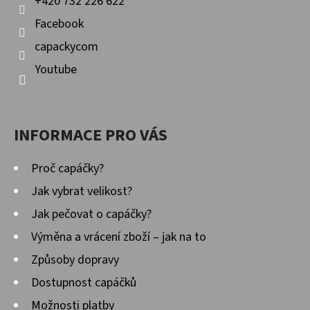
+420 732 226 622
P
Facebook
I
capackycom
S
U
Youtube
INFORMACE PRO VÁS
Proč capáčky?
Jak vybrat velikost?
Jak pečovat o capáčky?
Výměna a vrácení zboží – jak na to
Způsoby dopravy
Dostupnost capáčků
Možnosti platby