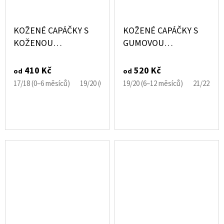
KOŽENÉ CAPÁČKY S
KOŽENÉ CAPÁČKY S
KOŽENOU
GUMOVOU
PODRÁŽKOU BÍLÉ
PODRÁŽKOU ČERNÉ
TENISKY CAROZOO
CAROZOO
410 Kč
520 Kč
od
od
17/18 (0–6 měsíců)
19/20 (6–12 měsíců)
19/20 (6–12 měsíců)
21/22 (12–18 měsíců)
21/22 (12