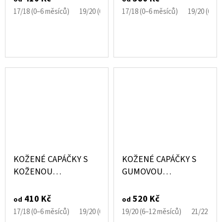
KOPRETINA CAROZOO
17/18 (0–6 měsíců)
19/20 (6–12 měsíců)
17/18 (0–6 měsíců)
21/22 (12–18 měsíců)
19/20 (6–1
KOŽENÉ CAPÁČKY S
KOŽENÉ CAPÁČKY S
KOŽENOU
GUMOVOU
PODRÁŽKOU MÉĎA
PODRÁŽKOU ŠTĚNĚ
EBOOBA
NA HNĚDÉ CAROZOO
410 Kč
520 Kč
od
od
17/18 (0–6 měsíců)
19/20 (6–12 měsíců)
19/20 (6–12 měsíců)
21/22 (12–18 měsíců)
21/22 (12