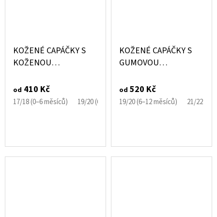
KOŽENÉ CAPÁČKY S
KOŽENÉ CAPÁČKY S
KOŽENOU
GUMOVOU
PODRÁŽKOU ČERNÉ
PODRÁŽKOU RŮŽOVÉ
EBOOBA
PERFOROVANÉ
410 Kč
520 Kč
od
od
CAROZOO
17/18 (0–6 měsíců)
19/20 (6–12 měsíců)
19/20 (6–12 měsíců)
21/22 (12–18 měsíců)
21/22 (12