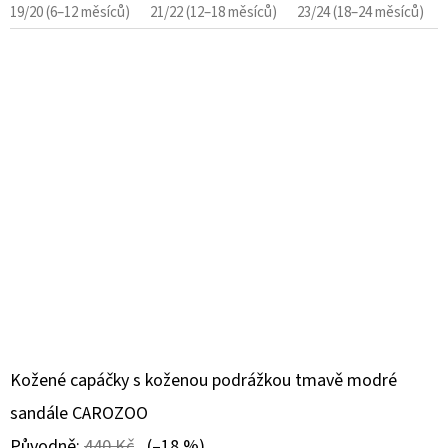
19/20 (6–12 měsíců)
21/22 (12–18 měsíců)
23/24 (18–24 měsíců)
Kožené capáčky s koženou podrážkou tmavě modré
sandále CAROZOO
Původně:
440 Kč
(–18 %)