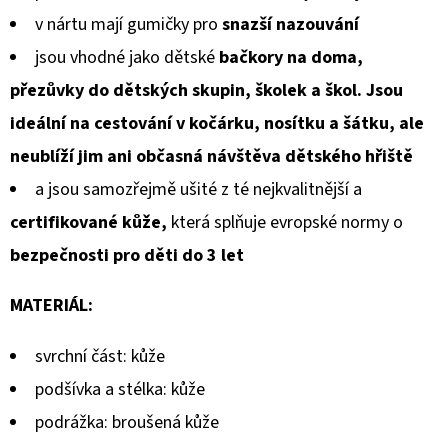
v nártu mají gumičky pro
snazší nazouvání
jsou vhodné jako dětské
bačkory na doma,
přezůvky do dětských skupin, školek a škol. Jsou
ideální na cestování v kočárku, nosítku a šátku, ale
neublíží jim ani občasná návštěva dětského hřiště
a jsou samozřejmě ušité z té nejkvalitnější a
certifikované kůže,
která splňuje evropské normy o
bezpečnosti pro děti do 3 let
MATERIÁL:
svrchní část: kůže
podšívka a stélka: kůže
podrážka: broušená kůže