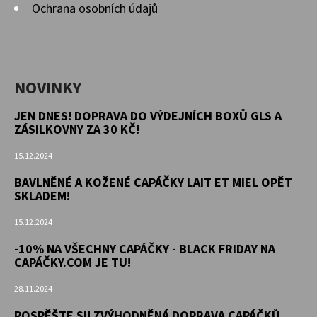
Ochrana osobních údajů
NOVINKY
JEN DNES! DOPRAVA DO VÝDEJNÍCH BOXŮ GLS A
ZÁSILKOVNY ZA 30 KČ!
15.12.2024
BAVLNĚNÉ A KOŽENÉ CAPÁČKY LAIT ET MIEL OPĚT
SKLADEM!
15.12.2024
-10% NA VŠECHNY CAPÁČKY - BLACK FRIDAY NA
CAPÁČKY.COM JE TU!
28.11.2024
POSPĚŠTE SI! ZVÝHODNĚNÁ DOPRAVA CAPÁČKŮ