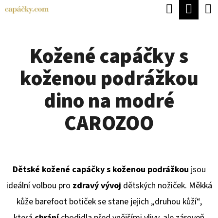
K
Hledat
Náku
Přejít
O
Zpět
Zpět
na
koší
Š
obsah
Kožené capáčky s
Í
C
K
koženou podrážkou
O
P
dino na modré
O
CAROZOO
T
Ř
E
Dětské kožené capáčky s koženou podrážkou
jsou
B
ideální volbou pro
zdravý vývoj
dětských nožiček. Měkká
U
kůže barefoot botiček se stane jejich „druhou kůží“,
J
která
chrání
chodidla před vnějšími vlivy, ale zároveň