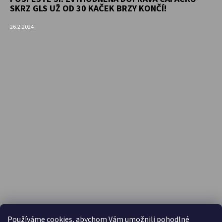
SKRZ GLS UŽ OD 30 KAČEK BRZY KONČÍ!
26.2.2024
PŘIJÍMÁME ONLINE PLATBY
Používáme cookies, abychom Vám umožnili pohodlné