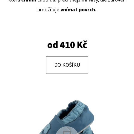
E
umožňuje
vnímat povrch.
T
E
N
A
od
410 Kč
J
Í
DO KOŠÍKU
T
?
HLEDAT