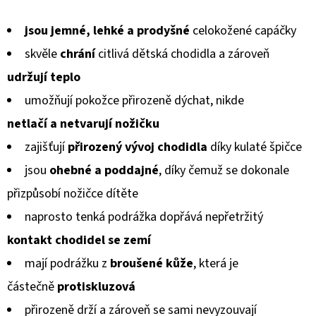
KOŽENOU
hodnocení
PODRÁŽKOU
BERUŠKA
jsou jemné, lehké a prodyšné
celokožené capáčky
produktu
A
KOPRETINA
skvěle
chrání
citlivá dětská chodidla a zároveň
je
CAROZOO
udržují teplo
5,0
410
umožňují pokožce přirozeně dýchat, nikde
Kč
z
netlačí a netvarují
nožičku
5
zajišťují
přirozený vývoj chodidla
díky kulaté špičce
hvězdiček.
jsou
ohebné a poddajné
, díky čemuž se dokonale
přizpůsobí
nožičce dítěte
naprosto tenká podrážka dopřává nepřetržitý
kontakt chodidel
se zemí
mají podrážku z
broušené kůže
, která je
částečně
protiskluzová
přirozeně drží a zároveň se sami nevyzouvají