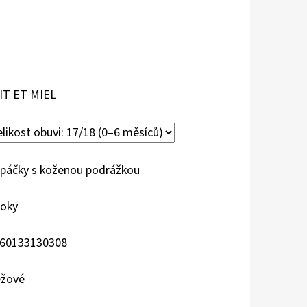
IT ET MIEL
páčky s koženou podrážkou
roky
60133130308
žové