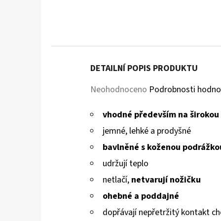
DETAILNÍ POPIS PRODUKTU
Průměrné
Neohodnoceno
Podrobnosti hodno
hodnocení
vhodné především na širokou
produktu
jemné, lehké a prodyšné
je
bavlněné s koženou podrážko
0,0
udržují teplo
z
netlačí
,
netvarují nožičku
5
ohebné a poddajné
hvězdiček.
dopřávají
nepřetržitý kontakt ch