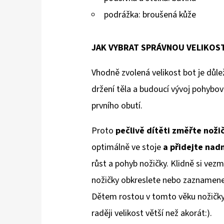
podrážka: broušená kůže
JAK VYBRAT SPRÁVNOU VELIKOS
Vhodně zvolená velikost bot je důlež
držení těla a budoucí vývoj pohybov
prvního obutí.
Proto
pečlivě dítěti změřte noži
optimálně ve stoje
a přidejte na
růst a pohyb nožičky. Klidně si vezm
nožičky obkreslete nebo zaznamenejt
Dětem rostou v tomto věku nožičky 
raději velikost větší než akorát:).