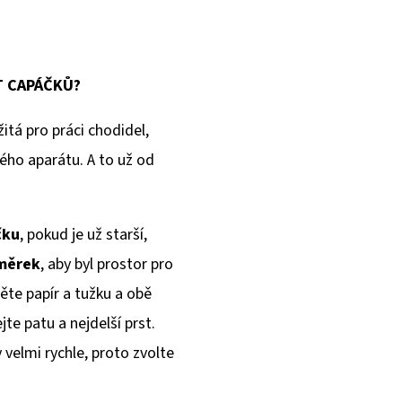
T CAPÁČKŮ?
itá pro práci chodidel,
ého aparátu. A to už od
čku
, pokud je už starší,
dměrek
, aby byl prostor pro
ěte papír a tužku a obě
e patu a nejdelší prst.
velmi rychle, proto zvolte