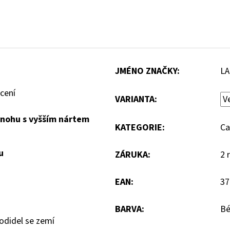
JMÉNO ZNAČKY
:
LA
cení
VARIANTA:
 nohu s vyšším nártem
KATEGORIE
:
Ca
u
ZÁRUKA
:
2 
EAN
:
37
BARVA
:
Bé
odidel se zemí