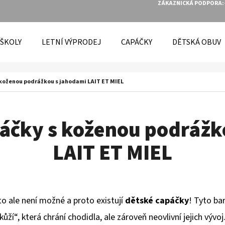
ZÁKAZNICKÁ PODPORA:
 ŠKOLY
LETNÍ VÝPRODEJ
CAPÁČKY
DĚTSKÁ OBUV
O POTŘEBUJETE NAJÍT?
koženou podrážkou s jahodami LAIT ET MIEL
HLEDAT
áčky s koženou podrážk
LAIT ET MIEL
DOPORUČUJEME
to ale není možné a proto existují
dětské
capáčky
! Tyto ba
kůží“, která chrání chodidla,
ale zároveň neovlivní jejich vývoj