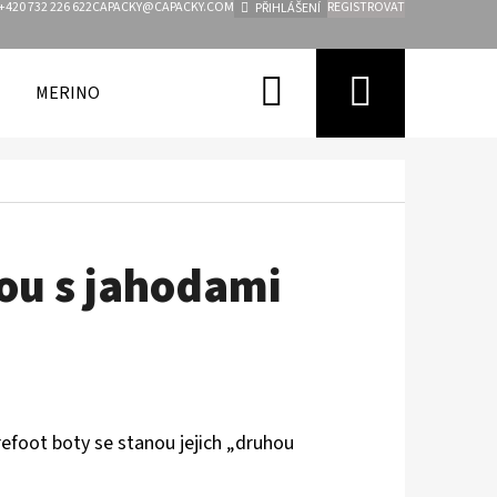
+420 732 226 622
CAPACKY@CAPACKY.COM
REGISTROVAT
PŘIHLÁŠENÍ
Hledat
Nákupn
MERINO
FUNKČNÍ OBLEČENÍ PRO DĚTI
ZNAČKY
košík
ou s jahodami
refoot boty se stanou jejich „druhou
.
Následující