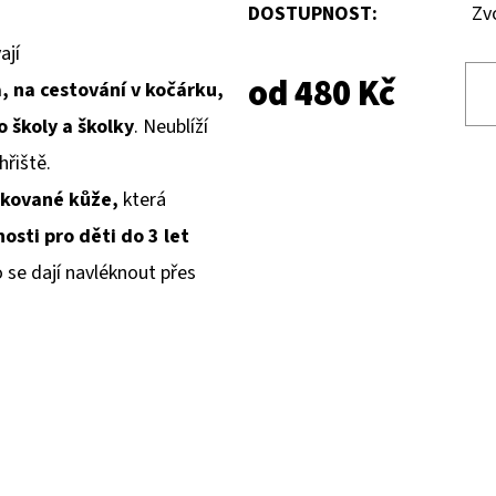
DOSTUPNOST:
Zv
ají
od
480 Kč
 na cestování v kočárku,
o školy a školky
. Neublíží
hřiště.
ikované kůže,
která
osti pro děti do 3 let
se dají navléknout přes