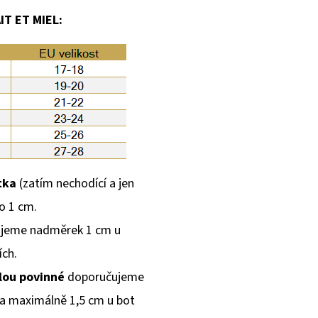
T ET MIEL:
tka
(zatím nechodící a jen
o 1 cm.
jeme nadměrek 1 cm u
ích.
olou povinné
doporučujeme
 a maximálně 1,5 cm u bot