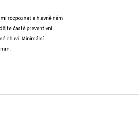
sami rozpoznat a hlavně nám
ádějte časté preventivní
né obuvi. Minimální
 5mm.