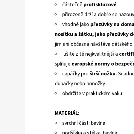
částečně
protiskluzové
přirozeně drží a
dobře se
na
zouv
vhodné jako
přezůvky na doma,
nosítku a šátku, jako přezůvky d
jim ani občasná návštěva dětského 
ušité z té nejkvalitnější a
certif
splňuje
evropské normy
o bezpečn
capáčky pro
širší nožku.
Snadno 
dupačky nebo ponožky
obdržíte v praktickém vaku
MATERIÁL:
svrchní část: bavlna
podšívka a stélka: bavlna