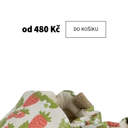
KOŽENÉ CAPÁČKY S KOŽENOU PODRÁŽKOU
KOŽENÉ CAPÁČKY
PTÁČEK RŮŽOVÝ CAROZOO
MAŠLIČKA RŮŽOV
od
480 Kč
DO KOŠÍKU
410 Kč
410 Kč