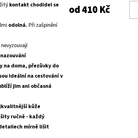
žitý
kontakt chodidel
se
od
410 Kč
elmi
odolná.
Při zašpinění
 nevyzouvají
 nazouvání
y na doma, přezůvky do
sou ideální na cestování v
blíží jim ani občasná
jkvalitnější kůže
ity ručně - každý
etailech mírně lišit