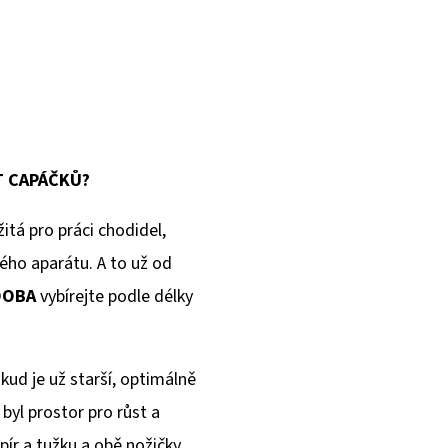
T CAPÁČKŮ?
itá pro práci chodidel,
ého aparátu. A to už od
OOBA
vybírejte podle délky
okud je už starší, optimálně
 byl prostor pro růst a
pír a tužku a obě nožičky