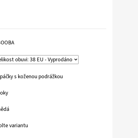
BOOBA
páčky s koženou podrážkou
roky
nědá
olte variantu