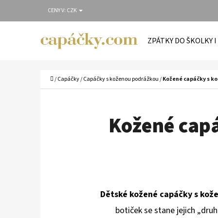
K
Přejít
CENY V:
CZK
O
Zpět
Zpět
na
Š
do
do
obsah
ZPÁTKY DO ŠKOLKY I
Í
obchodu
obchodu
C
K
Domů
/
Capáčky
/
Capáčky s koženou podrážkou
/
Kožené capáčky s 
Kožené cap
Dětské kožené capáčky s kož
botiček se stane jejich „druh