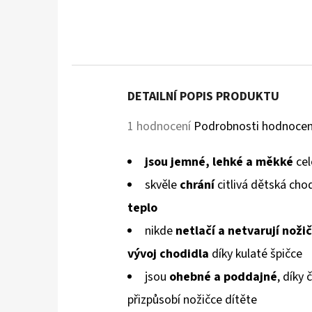
DETAILNÍ POPIS PRODUKTU
Průměrné
1 hodnocení
Podrobnosti hodnocen
hodnocení
jsou jemné, lehké a měkké
cel
produktu
skvěle
chrání
citlivá dětská cho
je
teplo
5,0
nikde
netlačí a netvarují
noži
z
vývoj chodidla
díky kulaté špičce
5
jsou
ohebné a poddajné
, díky
hvězdiček.
přizpůsobí
nožičce dítěte