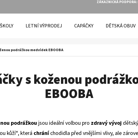
ZÁKAZNICKÁ PODPORA:
 ŠKOLY
LETNÍ VÝPRODEJ
CAPÁČKY
DĚTSKÁ OBUV
O POTŘEBUJETE NAJÍT?
koženou podrážkou medvídek EBOOBA
HLEDAT
áčky s koženou podrážk
EBOOBA
DOPORUČUJEME
enou podrážkou
jsou ideální volbou pro
zdravý vývoj
dětský
ou kůží“, která
chrání
chodidla před vnějšími vlivy, ale zárov