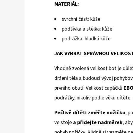
MATERIÁL:
svrchní část: kůže
podšívka a stélka: kůže
podrážka: hladká kůže
JAK VYBRAT SPRÁVNOU VELIKOS
Vhodně zvolená velikost bot je důlež
držení těla a budoucí vývoj pohybov
prvního obutí. Velikost capáčků
EB
podrážky, nikoliv podle věku dítěte.
Pečlivě dítěti změřte nožičku
, p
ve stoje
a přidejte nadměrek
, aby
pohyb nožičky. Klidně si vezměte pa