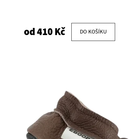
KOŽENÉ CAPÁČKY S KOŽENOU PODRÁŽKOU
KOŽENÉ CAPÁČKY
PTÁČEK RŮŽOVÝ CAROZOO
MAŠLIČKA RŮŽOV
od
410 Kč
DO KOŠÍKU
410 Kč
410 Kč