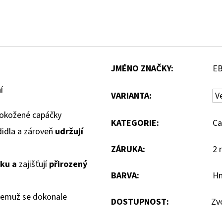
JMÉNO ZNAČKY
:
E
í
VARIANTA:
okožené capáčky
KATEGORIE
:
Ca
didla a zároveň
udržují
ZÁRUKA
:
2 
čku a
zajišťují
přirozený
BARVA
:
H
 čemuž se dokonale
DOSTUPNOST:
Zv