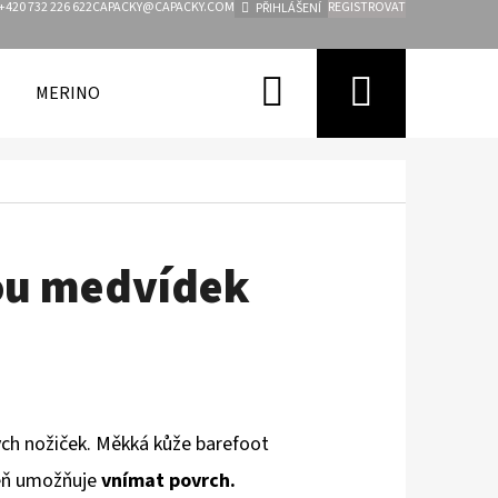
+420 732 226 622
CAPACKY@CAPACKY.COM
REGISTROVAT
PŘIHLÁŠENÍ
Hledat
Nákupn
MERINO
FUNKČNÍ OBLEČENÍ PRO DĚTI
ZNAČKY
košík
ou medvídek
ch nožiček. Měkká kůže barefoot
eň
umožňuje
vnímat povrch.
Následující