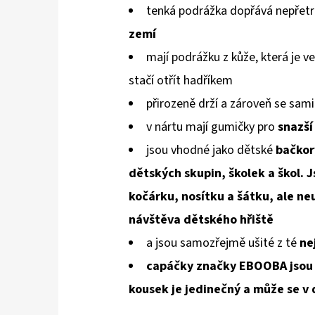
tenká podrážka dopřává nepřetr
zemí
mají podrážku z kůže, která je v
stačí otřít hadříkem
přirozeně drží a zároveň se sami
v nártu mají gumičky pro
snazší
jsou vhodné jako dětské
bačkor
dětských skupin, školek a škol. J
kočárku, nosítku a šátku, ale neu
návštěva dětského hřiště
a jsou samozřejmě ušité z té
ne
capáčky značky EBOOBA jsou š
kousek je jedinečný a může se v d