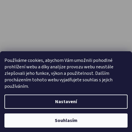
PŘIJÍMÁME ONLINE PLATBY
Používáme cookies, abychom Vám umožnili pohodlné
prohlížení webu a díky analýze provozu webu neustále
zlepšovali jeho funkce, výkon a použitelnost. Dalším
procházením tohoto webu vyjadřujete souhlas s jejich
používáním.
Nastavení
Vytvořil Shoptet
Copyright 2026
Capáčky.com
. Všechna práva vyhrazena.
Souhlasím
Upravit nastavení cookies