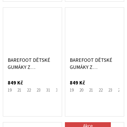
BAREFOOT DĚTSKÉ
BAREFOOT DĚTSKÉ
GUMÁKY Z
GUMÁKY Z
PŘÍRODNÍHO
PŘÍRODNÍHO
KAUČUKU MODRÉ
KAUČUKU RŮŽOVÉ
849 Kč
849 Kč
BLUE NIGHTS - MIKK-
BURLWOOD - MIKK-
19
21
22
23
31
32
33
19
36
20
38
21
22
23
24
LINE
LINE
Akce