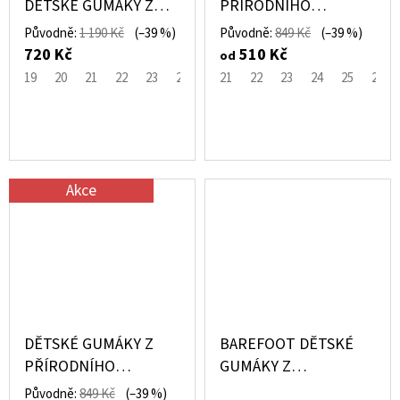
DĚTSKÉ GUMÁKY Z
PŘÍRODNÍHO
PŘÍRODNÍHO
KAUČUKU S LISTY
Původně:
1 190 Kč
(–39 %)
Původně:
849 Kč
(–39 %)
KAUČUKU CINDER
NETTLE CAMO – POM
720 Kč
510 Kč
od
BÉŽOVÉ - MIKK-LINE
POM
19
20
21
22
23
24
25
21
26
22
27
23
28
24
29
25
30
26
3
Akce
DĚTSKÉ GUMÁKY Z
BAREFOOT DĚTSKÉ
PŘÍRODNÍHO
GUMÁKY Z
KAUČUKU
PŘÍRODNÍHO
Původně:
849 Kč
(–39 %)