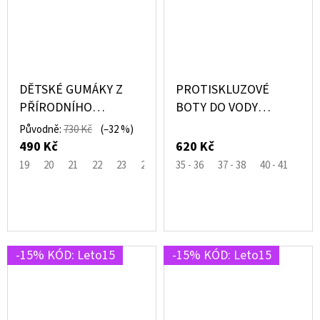
DĚTSKÉ GUMÁKY Z
PROTISKLUZOVÉ
PŘÍRODNÍHO
BOTY DO VODY
KAUČUKU HNĚDÉ
FUCHSIA RŮŽOVÉ –
Původně:
730 Kč
(–32 %)
RUBBER - MIKK-LINE
SLIPSTOP®
490 Kč
620 Kč
19
20
21
22
23
27
29
35 - 36
37 - 38
40 - 41
-15% KÓD: Leto15
-15% KÓD: Leto15