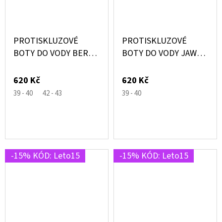
PROTISKLUZOVÉ
PROTISKLUZOVÉ
BOTY DO VODY BERKO
BOTY DO VODY JAWS
NAVY MODRÉ SE
MODRÉ SE ŽRALOKY –
ŽRALOKY – SLIPSTOP®
SLIPSTOP®
620 Kč
620 Kč
39 - 40
42 - 43
39 - 40
-15% KÓD: Leto15
-15% KÓD: Leto15