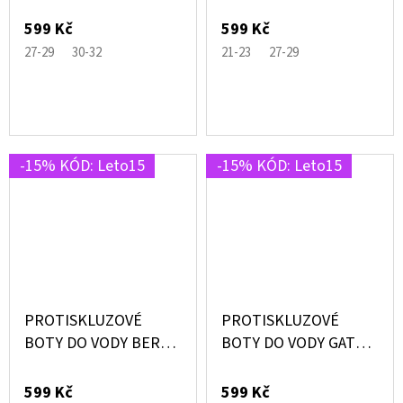
CATS RŮŽOVÉ S
ZELENÉ S DINOSAURY
KOČKAMI –
– SLIPSTOP®
599 Kč
599 Kč
SLIPSTOP®
27-29
30-32
21-23
27-29
-15% KÓD: Leto15
-15% KÓD: Leto15
PROTISKLUZOVÉ
PROTISKLUZOVÉ
BOTY DO VODY BERKO
BOTY DO VODY GATOR
MINT ZELENÁ SE
ČERNÉ S KROKODÝLY
ŽRALOKY – SLIPSTOP®
– SLIPSTOP®
599 Kč
599 Kč