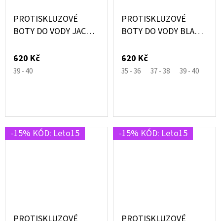
PROTISKLUZOVÉ
PROTISKLUZOVÉ
BOTY DO VODY JACK
BOTY DO VODY BLACK
ČERNÉ SE ŽRALOKY –
SUPERIOR ČERNÉ –
SLIPSTOP®
SLIPSTOP®
620 Kč
620 Kč
39 - 40
35 - 36
37 - 38
39 - 40
42 -
-15% KÓD: Leto15
-15% KÓD: Leto15
PROTISKLUZOVÉ
PROTISKLUZOVÉ