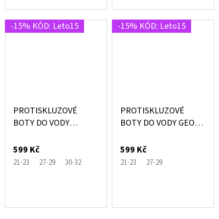
-15% KÓD: Leto15
-15% KÓD: Leto15
PROTISKLUZOVÉ
PROTISKLUZOVÉ
BOTY DO VODY
BOTY DO VODY GEO
FRUTTI RŮŽOVÉ SE
JUNIOR MODRÉ –
ZMRZLINAMI –
SLIPSTOP®
599 Kč
599 Kč
SLIPSTOP®
21-23
27-29
30-32
21-23
27-29