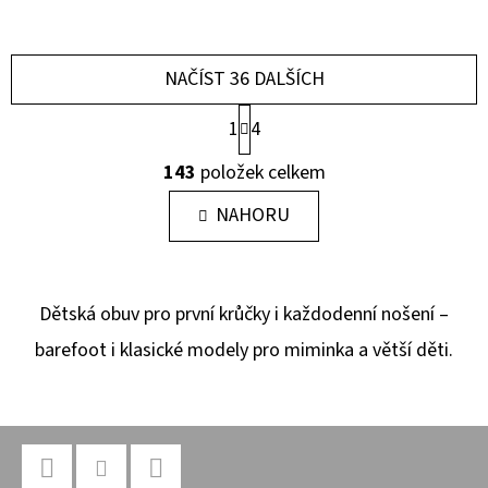
NAČÍST 36 DALŠÍCH
S
1
4
T
O
R
143
položek celkem
Á
V
N
L
NAHORU
K
O
Á
V
D
Á
A
N
Dětská obuv pro první krůčky i každodenní nošení –
Í
C
barefoot i klasické modely pro miminka a větší děti.
Í
P
R
Z
V
K
Á