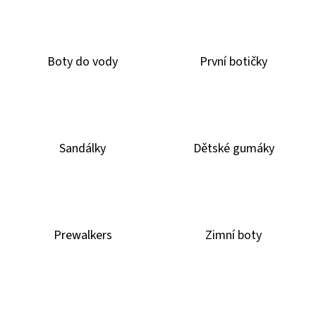
E
T
E
Boty do vody
První botičky
N
A
J
Í
Sandálky
Dětské gumáky
T
?
Prewalkers
Zimní boty
HLEDAT