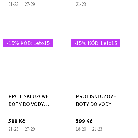
21-23
27-29
21-23
-15% KÓD: Leto15
-15% KÓD: Leto15
PROTISKLUZOVÉ
PROTISKLUZOVÉ
BOTY DO VODY
BOTY DO VODY
SHARKS MODRÉ SE
BELLISSIMA ZELENÉ S
ŽRALOKY – SLIPSTOP®
JEDNOROŽCEM –
599 Kč
599 Kč
SLIPSTOP®
21-23
27-29
18-20
21-23