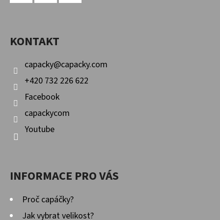
Y
P
Facebook
Instagram
YouTube
V
A
Ý
KONTAKT
T
P
I
Í
capacky
@
capacky.com
S
U
+420 732 226 622
Facebook
capackycom
Youtube
INFORMACE PRO VÁS
Proč capáčky?
Jak vybrat velikost?