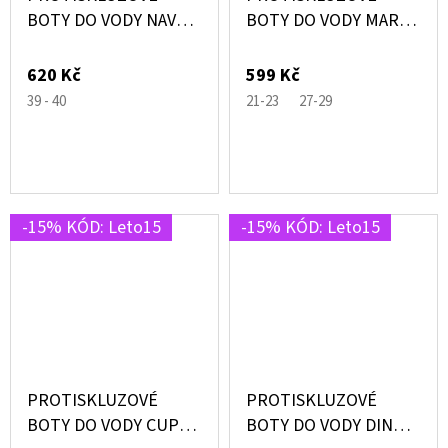
BOTY DO VODY NAVY
BOTY DO VODY MARS
SUPERIOR MODRÉ –
MODRÉ S RAKETAMI –
SLIPSTOP®
SLIPSTOP®
620 Kč
599 Kč
39 - 40
21-23
27-29
-15% KÓD: Leto15
-15% KÓD: Leto15
PROTISKLUZOVÉ
PROTISKLUZOVÉ
BOTY DO VODY CUP
BOTY DO VODY DINO