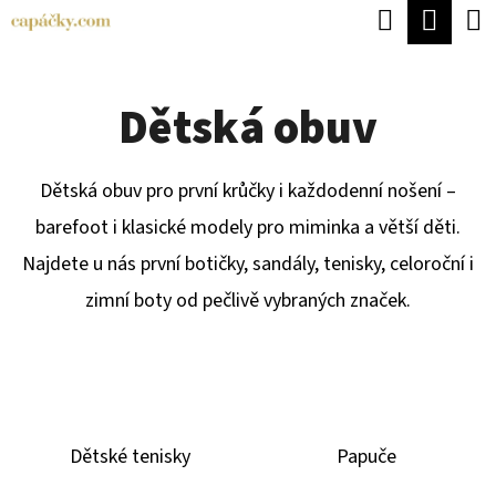
K
Hledat
Náku
Přejít
O
Zpět
Zpět
na
koší
Š
obsah
Dětská obuv
Í
C
K
O
Dětská obuv pro první krůčky i každodenní nošení –
P
barefoot i klasické modely pro miminka a větší děti.
O
Najdete u nás první botičky, sandály, tenisky, celoroční i
T
zimní boty od pečlivě vybraných značek.
Ř
E
B
U
Dětské tenisky
Papuče
J