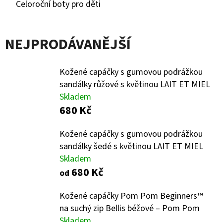
Celoroční boty pro děti
D
O
NEJPRODÁVANĚJŠÍ
P
O
R
Kožené capáčky s gumovou podrážkou
sandálky růžové s květinou LAIT ET MIEL
U
Skladem
Č
680 Kč
U
J
Kožené capáčky s gumovou podrážkou
E
sandálky šedé s květinou LAIT ET MIEL
M
Skladem
E
680 Kč
od
Kožené capáčky Pom Pom Beginners™
SOFTSHELLOVÉ
na suchý zip Bellis béžové – Pom Pom
CAPÁČKY
S
Skladem