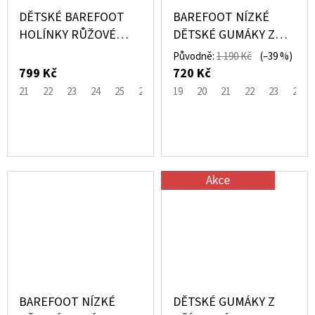
DĚTSKÉ BAREFOOT
BAREFOOT NÍZKÉ
HOLÍNKY RŮŽOVÉ
DĚTSKÉ GUMÁKY Z
MENDI ROSE – IGOR
PŘÍRODNÍHO
Původně:
1 190 Kč
(–39 %)
KAUČUKU CRANBERRY
799 Kč
720 Kč
ČERVENÉ - MIKK-LINE
21
22
23
24
25
26
27
19
28
20
21
22
23
24
Akce
BAREFOOT NÍZKÉ
DĚTSKÉ GUMÁKY Z