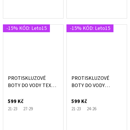
-15% KÓD: Leto15
-15% KÓD: Leto15
PROTISKLUZOVÉ
PROTISKLUZOVÉ
BOTY DO VODY TEXAS
BOTY DO VODY
MODRÉ S DINOSAURY
DAPHNE MODRÉ S
– SLIPSTOP®
PLAMEŇÁKEM –
599 Kč
599 Kč
SLIPSTOP®
21-23
27-29
21-23
24-26