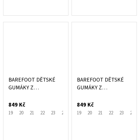
BAREFOOT DĚTSKÉ
BAREFOOT DĚTSKÉ
GUMÁKY Z
GUMÁKY Z
PŘÍRODNÍHO
PŘÍRODNÍHO
KAUČUKU ŽLUTÉ
KAUČUKU MODRÉ
849 Kč
849 Kč
SUNFLOWER - MIKK-
STONE BLUE - MIKK-
19
20
21
22
23
24
29
19
30
20
31
21
32
22
33
23
34
24
3
LINE
LINE