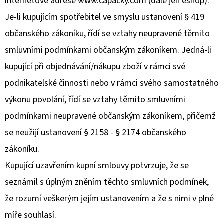
internetové adrese www.capacky.com (dále jen eshop).
Je-li kupujícím spotřebitel ve smyslu ustanovení § 419
občanského zákoníku, řídí se vztahy neupravené těmito
smluvními podmínkami občanským zákoníkem. Jedná-li
kupující při objednávání/nákupu zboží v rámci své
podnikatelské činnosti nebo v rámci svého samostatného
výkonu povolání, řídí se vztahy těmito smluvními
podmínkami neupravené občanským zákoníkem, přičemž
se neužijí ustanovení § 2158 - § 2174 občanského
zákoníku.
Kupující uzavřením kupní smlouvy potvrzuje, že se
seznámil s úplným zněním těchto smluvních podmínek,
že rozumí veškerým jejím ustanovením a že s nimi v plné
míře souhlasí.