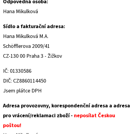
E
Odpovědná osoba:
T
Hana Mikulková
E
Sídlo a fakturační adresa:
N
Hana Mikulková M.A.
A
Schöfflerova 2009/41
J
CZ-130 00 Praha 3 - Žižkov
Í
T
IČ: 01330586
?
DIČ: CZ8860114450
Jsem plátce DPH
Adresa provozovny, korespondenční adresa a adresa
pro vrácení/reklamaci zboží -
neposílat Českou
HLEDAT
poštou!