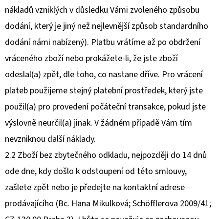
nákladů vzniklých v důsledku Vámi zvoleného způsobu
dodání, který je jiný než nejlevnější způsob standardního
dodání námi nabízený). Platbu vrátíme až po obdržení
vráceného zboží nebo prokážete-li, že jste zboží
odeslal(a) zpět, dle toho, co nastane dříve. Pro vrácení
plateb použijeme stejný platební prostředek, který jste
použil(a) pro provedení počáteční transakce, pokud jste
výslovně neurčil(a) jinak. V žádném případě Vám tím
nevzniknou další náklady.
2.2 Zboží bez zbytečného odkladu, nejpozději do 14 dnů
ode dne, kdy došlo k odstoupení od této smlouvy,
zašlete zpět nebo je předejte na kontaktní adrese
prodávajícího (Bc. Hana Mikulková; Schöfflerova 2009/41;