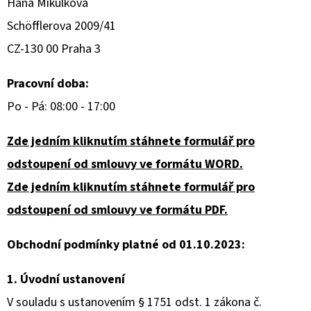
Hana Mikulková
Schöfflerova 2009/41
D
O
CZ-130 00 Praha 3
P
O
Pracovní doba:
R
Po - Pá: 08:00 - 17:00
U
Č
Zde jedním kliknutím stáhnete formulář pro
U
odstoupení od smlouvy ve formátu WORD.
J
Zde jedním kliknutím stáhnete formulář pro
E
M
odstoupení od smlouvy ve formátu PDF.
E
Obchodní podmínky platné od 01.10.2023:
1. Úvodní ustanovení
KOŽENÉ
CAPÁČKY
V souladu s ustanovením § 1751 odst. 1 zákona č.
S