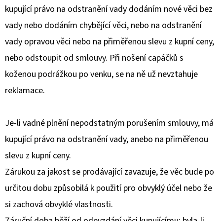
kupující právo na odstranění vady dodáním nové věci bez
vady nebo dodáním chybějící věci, nebo na odstranění
vady opravou věci nebo na přiměřenou slevu z kupní ceny,
nebo odstoupit od smlouvy. Při nošení capáčků s
koženou podrážkou po venku, se na ně už nevztahuje
reklamace.
Je-li vadné plnění nepodstatným porušením smlouvy, má
kupující právo na odstranění vady, anebo na přiměřenou
slevu z kupní ceny.
Zárukou za jakost se prodávající zavazuje, že věc bude po
určitou dobu způsobilá k použití pro obvyklý účel nebo že
si zachová obvyklé vlastnosti.
Záruční doba běží od odevzdání věci kupujícímu; byla-li