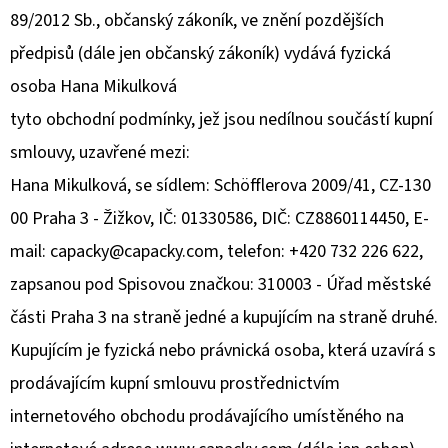
KOŽENOU
89/2012 Sb., občanský zákoník, ve znění pozdějších
PODRÁŽKOU
BERUŠKA
předpisů (dále jen občanský zákoník) vydává fyzická
A
KOPRETINA
osoba Hana Mikulková
CAROZOO
tyto obchodní podmínky, jež jsou nedílnou součástí kupní
410
Kč
smlouvy, uzavřené mezi:
Hana Mikulková, se sídlem: Schöfflerova 2009/41, CZ-130
00 Praha 3 - Žižkov, IČ: 01330586, DIČ: CZ8860114450, E-
mail: capacky@capacky.com, telefon: +420 732 226 622,
zapsanou pod Spisovou značkou: 310003 - Úřad městské
části Praha 3 na straně jedné a kupujícím na straně druhé.
Kupujícím je fyzická nebo právnická osoba, která uzavírá s
prodávajícím kupní smlouvu prostřednictvím
internetového obchodu prodávajícího umístěného na