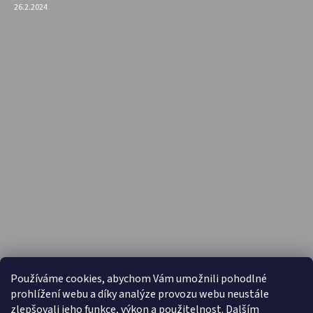
26.2.2024
PŘIJÍMÁME ONLINE PLATBY
Používáme cookies, abychom Vám umožnili pohodlné
prohlížení webu a díky analýze provozu webu neustále
zlepšovali jeho funkce, výkon a použitelnost. Dalším