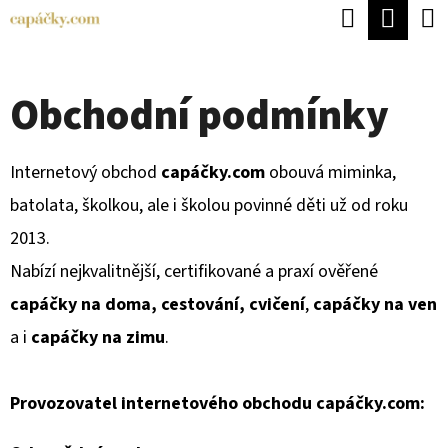
K
Hledat
Náku
Přejít
O
Zpět
Zpět
na
koší
Š
obsah
Obchodní podmínky
Í
C
K
O
Internetový obchod
capáčky.com
obouvá miminka,
P
batolata, školkou, ale i školou povinné děti už od roku
O
2013.
T
Nabízí nejkvalitnější, certifikované a praxí ověřené
Ř
capáčky na doma, cestování, cvičení
,
capáčky na ven
E
a i
capáčky na zimu
.
B
U
Provozovatel internetového obchodu capáčky.com:
J