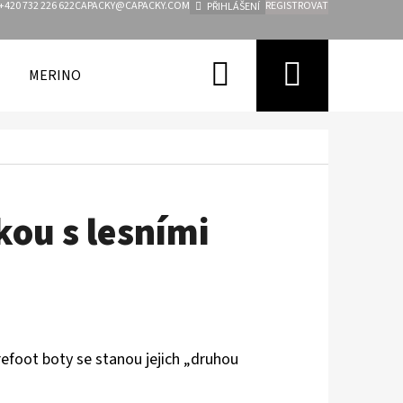
+420 732 226 622
CAPACKY@CAPACKY.COM
REGISTROVAT
PŘIHLÁŠENÍ
Hledat
Nákupn
MERINO
FUNKČNÍ OBLEČENÍ PRO DĚTI
ZNAČKY
košík
ou s lesními
refoot boty se stanou jejich „druhou
.
Následující