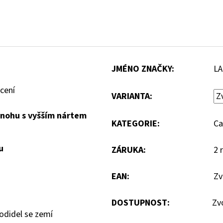
JMÉNO ZNAČKY
:
LA
cení
VARIANTA:
 nohu s vyšším nártem
KATEGORIE
:
Ca
u
ZÁRUKA
:
2 
EAN
:
Zv
DOSTUPNOST:
Zv
odidel se zemí