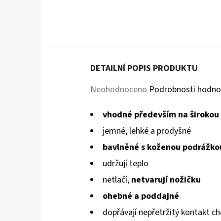
DETAILNÍ POPIS PRODUKTU
Průměrné
Neohodnoceno
Podrobnosti hodno
hodnocení
vhodné především na širokou
produktu
jemné, lehké a prodyšné
je
bavlněné s koženou podrážko
0,0
udržují teplo
z
netlačí
,
netvarují nožičku
5
ohebné a poddajné
hvězdiček.
dopřávají
nepřetržitý kontakt ch