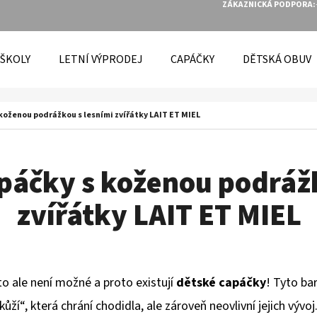
ZÁKAZNICKÁ PODPORA:
 ŠKOLY
LETNÍ VÝPRODEJ
CAPÁČKY
DĚTSKÁ OBUV
O POTŘEBUJETE NAJÍT?
koženou podrážkou s lesními zvířátky LAIT ET MIEL
HLEDAT
páčky s koženou podrážk
zvířátky LAIT ET MIEL
DOPORUČUJEME
to ale není možné a proto existují
dětské
capáčky
! Tyto ba
kůží“, která chrání chodidla,
ale zároveň neovlivní jejich vývoj