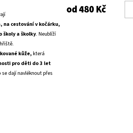
od
480 Kč
ají
 na cestování v kočárku,
o školy a školky
. Neublíží
hřiště.
ikované kůže,
která
osti pro děti do 3 let
se dají navléknout přes