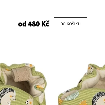
KOŽENÉ CAPÁČKY S KOŽENOU PODRÁŽKOU
KOŽENÉ CAPÁČKY
PTÁČEK RŮŽOVÝ CAROZOO
MAŠLIČKA RŮŽOV
od
480 Kč
DO KOŠÍKU
410 Kč
410 Kč