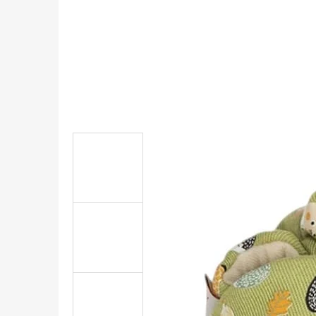
KOŽENÉ CAPÁČKY S KOŽENOU PODRÁŽKOU
ŠTĚNĚ HNĚDÁ CAROZOO
410 Kč