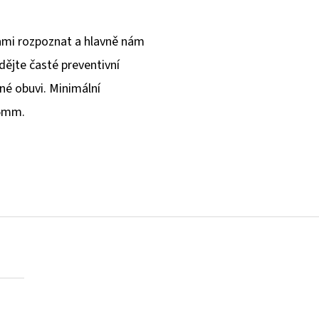
sami rozpoznat a hlavně nám
ádějte časté preventivní
né obuvi. Minimální
 5mm.