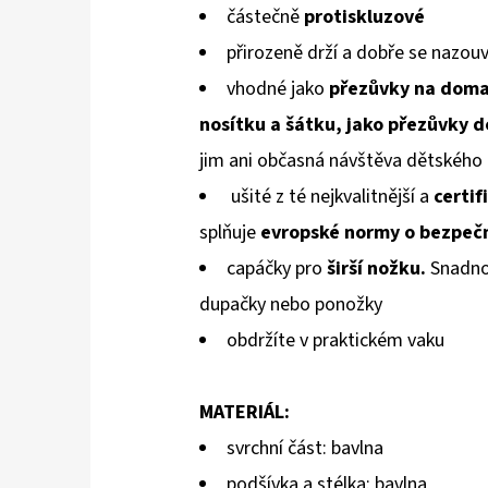
částečně
protiskluzové
přirozeně drží a
dobře se
na
zouv
vhodné jako
přezůvky na doma,
nosítku a šátku, jako přezůvky d
jim ani občasná návštěva dětského 
ušité z té nejkvalitnější a
certif
splňuje
evropské normy
o bezpečn
capáčky pro
širší nožku.
Snadno 
dupačky nebo ponožky
obdržíte v praktickém vaku
MATERIÁL:
svrchní část: bavlna
podšívka a stélka: bavlna