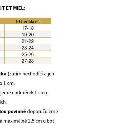
T ET MIEL:
tka
(zatím nechodící a jen
o 1 cm.
jeme nadměrek 1 cm u
ích.
olou povinné
doporučujeme
 a maximálně 1,5 cm u bot