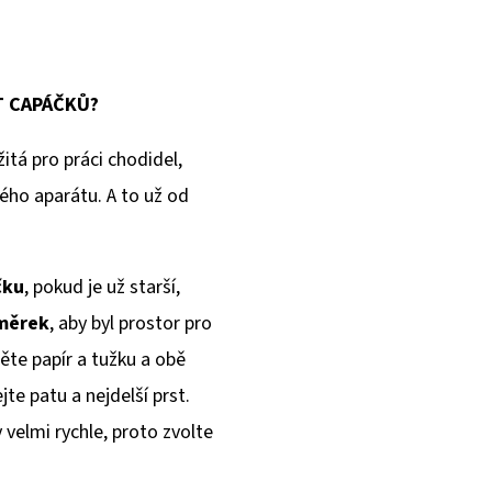
T CAPÁČKŮ?
itá pro práci chodidel,
ého aparátu. A to už od
čku
, pokud je už starší,
dměrek
, aby byl prostor pro
ěte papír a tužku a obě
e patu a nejdelší prst.
velmi rychle, proto zvolte