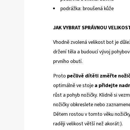
podrážka: broušená kůže
JAK VYBRAT SPRÁVNOU VELIKOS
Vhodně zvolená velikost bot je důlež
držení těla a budoucí vývoj pohybov
prvního obutí.
Proto
pečlivě dítěti změřte noži
optimálně ve stoje
a přidejte na
růst a pohyb nožičky. Klidně si vezm
nožičky obkreslete nebo zaznamenejt
Dětem rostou v tomto věku nožičky 
raději velikost větší než akorát:).