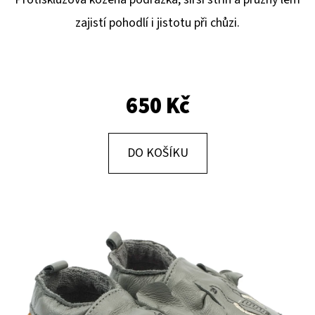
E
zajistí pohodlí i jistotu při chůzi.
T
E
N
A
650 Kč
J
Í
DO KOŠÍKU
T
?
HLEDAT