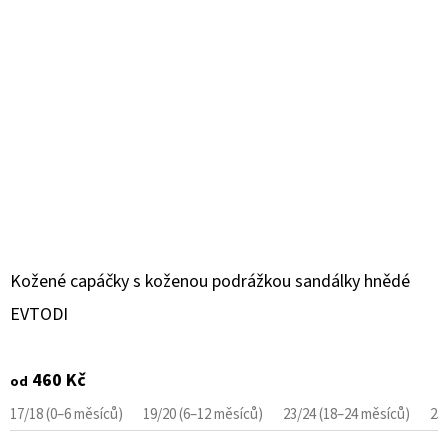
Kožené capáčky s koženou podrážkou sandálky hnědé
EVTODI
460 Kč
od
17/18 (0–6 měsíců)
19/20 (6–12 měsíců)
23/24 (18–24 měsíců)
25/