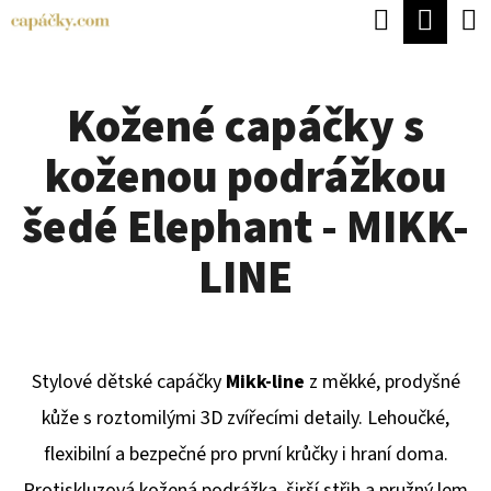
K
Hledat
Náku
Přejít
O
Zpět
Zpět
na
koší
Š
obsah
Kožené capáčky s
Í
C
K
koženou podrážkou
O
P
šedé Elephant - MIKK-
O
LINE
T
Ř
E
Stylové dětské capáčky
Mikk-line
z měkké, prodyšné
B
kůže s roztomilými 3D zvířecími detaily. Lehoučké,
U
flexibilní a bezpečné pro první krůčky i hraní doma.
J
Protiskluzová kožená podrážka, širší střih a pružný lem