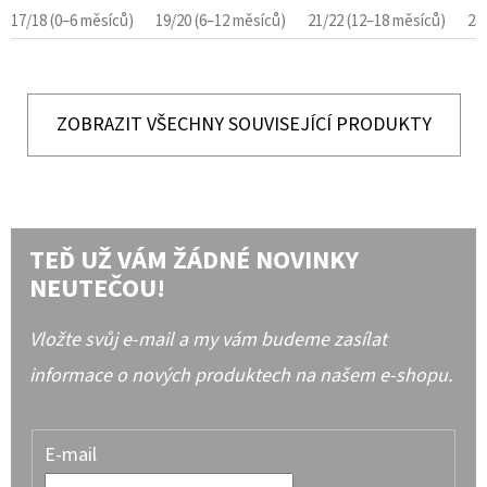
17/18 (0–6 měsíců)
19/20 (6–12 měsíců)
21/22 (12–18 měsíců)
23
ZOBRAZIT VŠECHNY SOUVISEJÍCÍ PRODUKTY
TEĎ UŽ VÁM ŽÁDNÉ NOVINKY
NEUTEČOU!
Vložte svůj e-mail a my vám budeme zasílat
informace o nových produktech na našem e-shopu.
E-mail