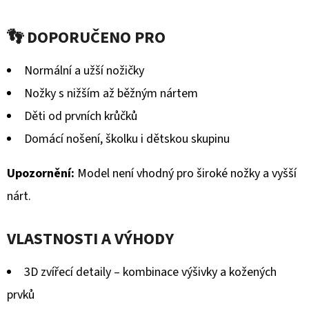
GUMOVOU
hodnocení
PODRÁŽKOU
DINOSAURUS
👣 DOPORUČENO PRO
produktu
MODRÝ
CAROZOO
je
Normální a užší nožičky
520
0,0
Kč
Nožky s nižším až běžným nártem
z
Děti od prvních krůčků
5
Domácí nošení, školku i dětskou skupinu
hvězdiček.
Upozornění:
Model není vhodný pro široké nožky a vyšší
nárt.
VLASTNOSTI A VÝHODY
3D zvířecí detaily – kombinace výšivky a kožených
prvků