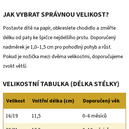
JAK VYBRAT SPRÁVNOU VELIKOST?
Postavte dítě na papír, obkreslete chodidlo a změřte
délku od paty ke špičce nejdelšího prstu. Doporučený
nadměrek je 1,0–1,5 cm pro pohodlný pohyb a růst.
Pokud je nožička mezi dvěma velikostmi, doporučujeme
zvolit větší.
VELIKOSTNÍ TABULKA (DÉLKA STÉLKY)
Velikost
Vnitřní délka (cm)
Doporučený věk
16/19
11,5
0–6 měsíců