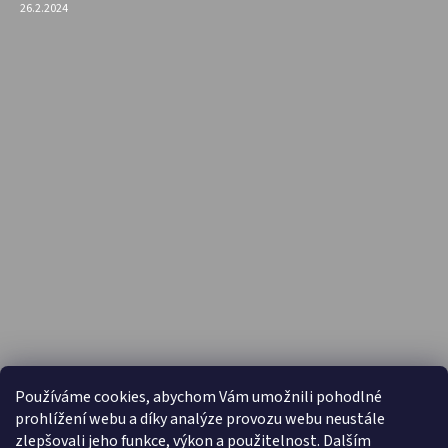
26.2.2024
PŘIJÍMÁME ONLINE PLATBY
Používáme cookies, abychom Vám umožnili pohodlné
prohlížení webu a díky analýze provozu webu neustále
zlepšovali jeho funkce, výkon a použitelnost. Dalším