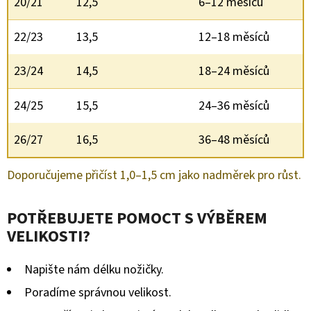
20/21
12,5
6–12 měsíců
22/23
13,5
12–18 měsíců
23/24
14,5
18–24 měsíců
24/25
15,5
24–36 měsíců
26/27
16,5
36–48 měsíců
Doporučujeme přičíst 1,0–1,5 cm jako nadměrek pro růst.
POTŘEBUJETE POMOCT S VÝBĚREM
VELIKOSTI?
Napište nám délku nožičky.
Poradíme správnou velikost.