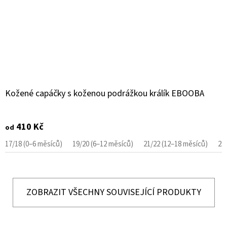
Kožené capáčky s koženou podrážkou králík EBOOBA
410 Kč
od
17/18 (0–6 měsíců)
19/20 (6–12 měsíců)
21/22 (12–18 měsíců)
23
ZOBRAZIT VŠECHNY SOUVISEJÍCÍ PRODUKTY