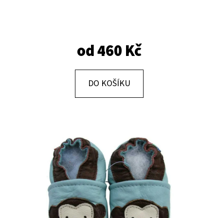
E
T
E
od
460 Kč
N
A
J
DO KOŠÍKU
Í
T
?
HLEDAT