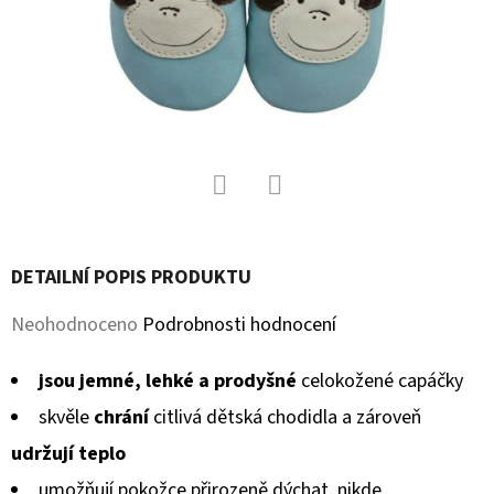
D
O
P
O
R
U
Č
Facebook
Twitter
U
J
DETAILNÍ POPIS PRODUKTU
E
Průměrné
Neohodnoceno
Podrobnosti hodnocení
M
hodnocení
E
jsou jemné, lehké a prodyšné
celokožené capáčky
produktu
skvěle
chrání
citlivá dětská chodidla a zároveň
je
SOFTSHELLOVÉ
udržují teplo
CAPÁČKY
0,0
S
umožňují pokožce přirozeně dýchat, nikde