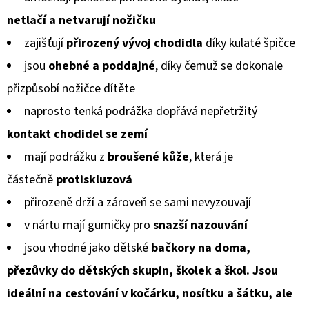
BERÁNKEM
z
ČERNÉ
netlačí a netvarují
nožičku
S
5
BRZDIČKOU
zajišťují
přirozený vývoj chodidla
díky kulaté špičce
hvězdiček.
380
jsou
ohebné a poddajné
, díky čemuž se dokonale
Kč
Původně:
přizpůsobí
nožičce dítěte
430
Kč
naprosto tenká podrážka dopřává nepřetržitý
kontakt chodidel
se zemí
mají podrážku z
broušené kůže
, která je
částečně
protiskluzová
přirozeně drží a zároveň se sami nevyzouvají
v nártu mají gumičky pro
snazší nazouvání
jsou vhodné jako dětské
bačkory na doma,
přezůvky do dětských skupin, školek a škol. Jsou
ideální na cestování v kočárku, nosítku a šátku, ale