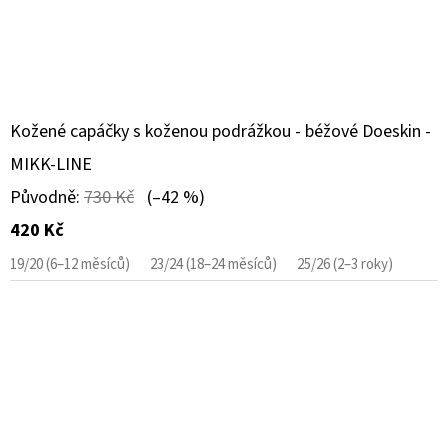
Kožené capáčky s koženou podrážkou - béžové Doeskin -
MIKK-LINE
Původně:
730 Kč
(–42 %)
420 Kč
19/20 (6–12 měsíců)
23/24 (18–24 měsíců)
25/26 (2–3 roky)