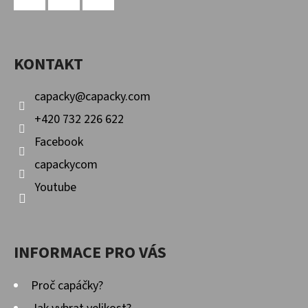
Á
P
Facebook
Instagram
YouTube
A
KONTAKT
T
Í
capacky
@
capacky.com
+420 732 226 622
Facebook
capackycom
Youtube
INFORMACE PRO VÁS
Proč capáčky?