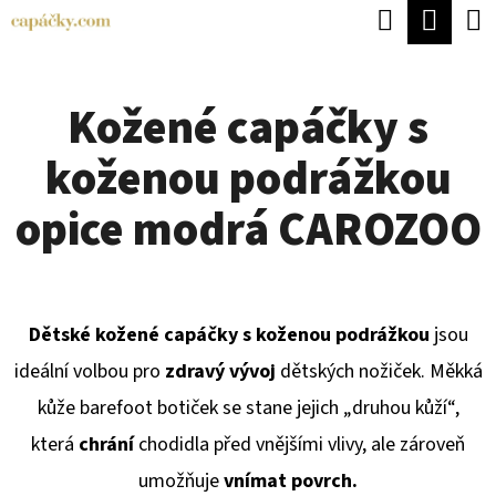
K
Hledat
Náku
Přejít
O
Zpět
Zpět
na
koší
Š
obsah
Kožené capáčky s
Í
C
K
koženou podrážkou
O
P
opice modrá CAROZOO
O
T
Ř
Dětské kožené capáčky s koženou podrážkou
jsou
E
ideální volbou pro
zdravý vývoj
dětských nožiček. Měkká
B
kůže barefoot botiček se stane jejich „druhou kůží“,
U
která
chrání
chodidla před vnějšími vlivy, ale zároveň
J
umožňuje
vnímat povrch.