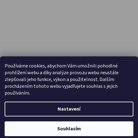
PŘIJÍMÁME ONLINE PLATBY
Používáme cookies, abychom Vám umožnili pohodlné
prohlížení webu a díky analýze provozu webu neustále
zlepšovali jeho funkce, výkon a použitelnost. Dalším
procházením tohoto webu vyjadřujete souhlas s jejich
používáním.
Nastavení
Vytvořil Shoptet
Copyright 2026
Capáčky.com
. Všechna práva vyhrazena.
Souhlasím
Upravit nastavení cookies