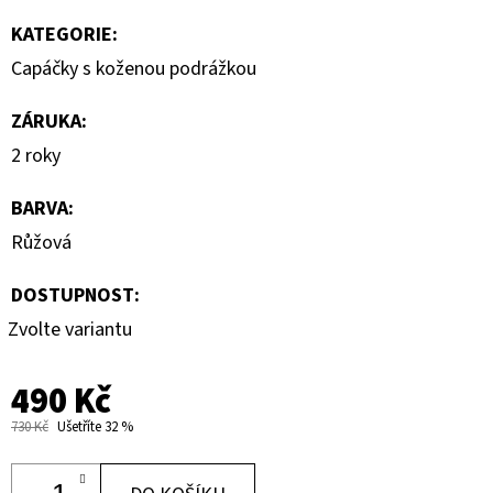
KATEGORIE
:
Capáčky s koženou podrážkou
ZÁRUKA
:
2 roky
BARVA
:
Růžová
DOSTUPNOST:
Zvolte variantu
490 Kč
730 Kč
Ušetříte 32 %