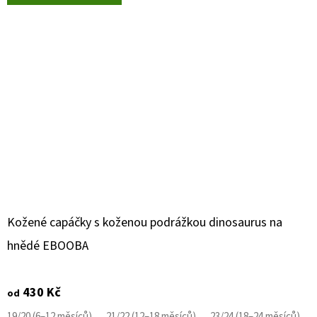
Kožené capáčky s koženou podrážkou dinosaurus na
hnědé EBOOBA
430 Kč
od
19/20 (6–12 měsíců)
21/22 (12–18 měsíců)
23/24 (18–24 měsíců)