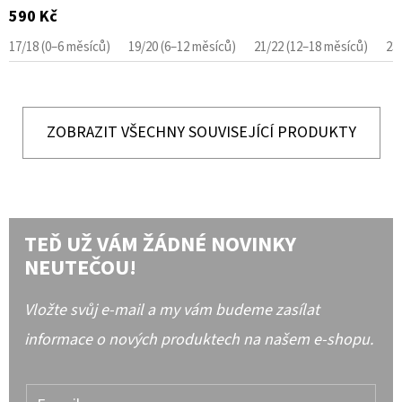
590 Kč
17/18 (0–6 měsíců)
19/20 (6–12 měsíců)
21/22 (12–18 měsíců)
23
ZOBRAZIT VŠECHNY SOUVISEJÍCÍ PRODUKTY
TEĎ UŽ VÁM ŽÁDNÉ NOVINKY
NEUTEČOU!
Vložte svůj e-mail a my vám budeme zasílat
informace o nových produktech na našem e-shopu.