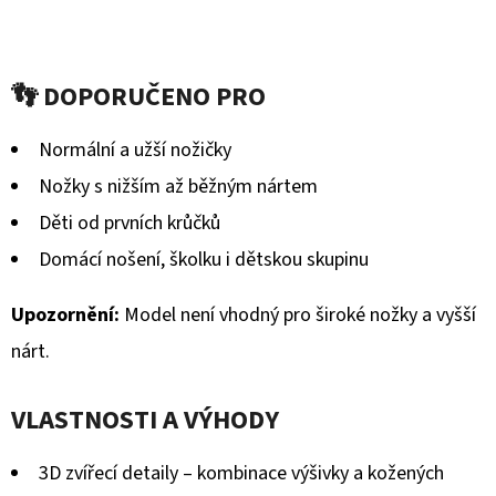
BERÁNKEM
hodnocení
ČERNÉ
S
produktu
BRZDIČKOU
👣 DOPORUČENO PRO
je
380
Kč
0,0
Původně:
Normální a užší nožičky
430
z
Kč
Nožky s nižším až běžným nártem
5
Děti od prvních krůčků
hvězdiček.
Domácí nošení, školku i dětskou skupinu
Upozornění:
Model není vhodný pro široké nožky a vyšší
nárt.
VLASTNOSTI A VÝHODY
3D zvířecí detaily – kombinace výšivky a kožených