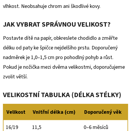
vlhkost. Neobsahuje chrom ani škodlivé kovy.
JAK VYBRAT SPRÁVNOU VELIKOST?
Postavte dítě na papír, obkreslete chodidlo a změřte
délku od paty ke špičce nejdelšího prstu. Doporučený
nadměrek je 1,0–1,5 cm pro pohodlný pohyb a růst.
Pokud je nožička mezi dvěma velikostmi, doporučujeme
zvolit větší.
VELIKOSTNÍ TABULKA (DÉLKA STÉLKY)
Velikost
Vnitřní délka (cm)
Doporučený věk
16/19
11,5
0–6 měsíců