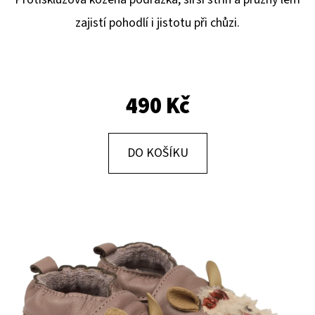
E
zajistí pohodlí i jistotu při chůzi.
T
E
N
A
490 Kč
J
Í
DO KOŠÍKU
T
?
HLEDAT