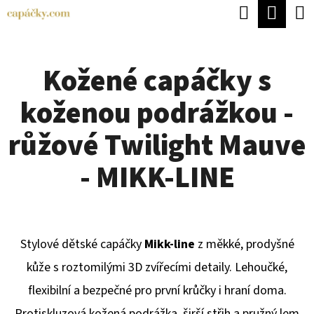
K
Hledat
Náku
Přejít
O
Zpět
Zpět
na
koší
Š
obsah
Kožené capáčky s
Í
C
K
koženou podrážkou -
O
P
růžové Twilight Mauve
O
- MIKK-LINE
T
Ř
E
Stylové dětské capáčky
Mikk-line
z měkké, prodyšné
B
kůže s roztomilými 3D zvířecími detaily. Lehoučké,
U
flexibilní a bezpečné pro první krůčky i hraní doma.
J
Protiskluzová kožená podrážka, širší střih a pružný lem