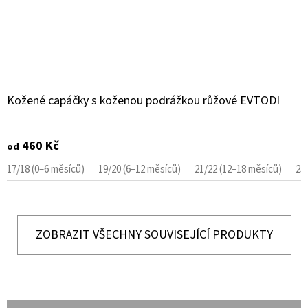
Kožené capáčky s koženou podrážkou růžové EVTODI
460 Kč
od
17/18 (0–6 měsíců)
19/20 (6–12 měsíců)
21/22 (12–18 měsíců)
23
ZOBRAZIT VŠECHNY SOUVISEJÍCÍ PRODUKTY