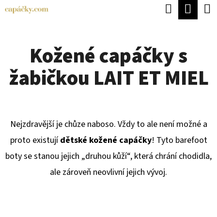
K
Hledat
Náku
Přejít
O
Zpět
Zpět
na
koší
Š
obsah
Kožené capáčky s
Í
C
K
žabičkou LAIT ET MIEL
O
P
O
T
Nejzdravější je chůze naboso. Vždy to ale není možné a
Ř
proto existují
dětské kožené
capáčky
! Tyto barefoot
E
boty se stanou jejich „druhou kůží“, která chrání chodidla,
B
ale zároveň neovlivní jejich vývoj.
U
J