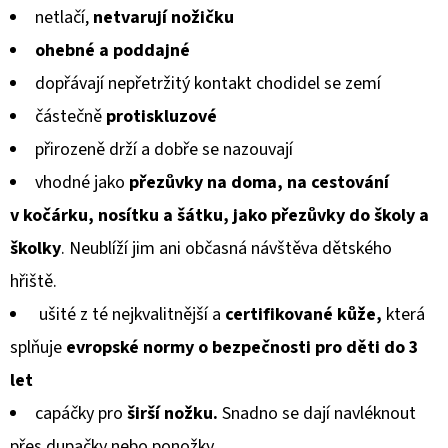
KOŽENOU
netlačí
,
netvarují nožičku
PODRÁŽKOU
z
PTÁČEK
ohebné a poddajné
RŮŽOVÝ
5
CAROZOO
dopřávají
nepřetržitý kontakt chodidel se zemí
hvězdiček.
410
částečně
protiskluzové
Kč
přirozeně drží a
dobře se
na
zouvají
vhodné jako
přezůvky na doma, na cestování
v kočárku, nosítku a šátku, jako přezůvky do školy a
školky
. Neublíží jim ani občasná návštěva dětského
hřiště.
ušité z té nejkvalitnější a
certifikované kůže,
která
splňuje
evropské normy
o bezpečnosti pro děti do 3
let
capáčky pro
širší nožku.
Snadno se dají navléknout
přes dupačky nebo ponožky