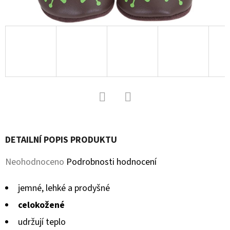
D
O
P
O
R
U
Č
U
Facebook
Twitter
J
DETAILNÍ POPIS PRODUKTU
E
M
Průměrné
Neohodnoceno
Podrobnosti hodnocení
E
hodnocení
jemné, lehké a prodyšné
produktu
celokožené
KOŽENÉ
je
CAPÁČKY
udržují teplo
S
0,0