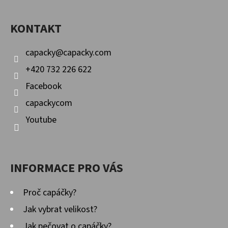
A
KONTAKT
T
Í
capacky
@
capacky.com
+420 732 226 622
Facebook
capackycom
Youtube
INFORMACE PRO VÁS
Proč capáčky?
Jak vybrat velikost?
Jak pečovat o capáčky?