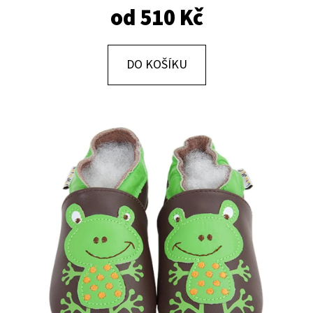
E
od
510 Kč
T
E
DO KOŠÍKU
N
A
J
Í
T
?
HLEDAT