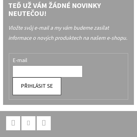
TEĎ UŽ VÁM ŽÁDNÉ NOVINKY
NEUTEČOU!
Vložte svůj e-mail a my vám budeme zasílat
informace o nových produktech na našem e-shopu.
E-mail
PŘIHLÁSIT SE
Z
Á
P
Facebook
Instagram
YouTube