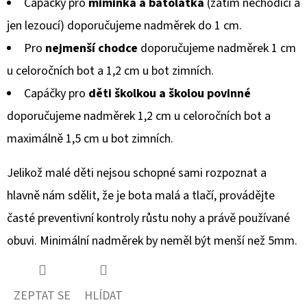
Capáčky pro
miminka a batolátka
(zatím nechodící a
jen lezoucí) doporučujeme nadměrek do 1 cm.
Pro
nejmenší chodce
doporučujeme nadměrek 1 cm
u celoročních bot a 1,2 cm u bot zimních.
Capáčky pro
děti školkou a školou povinné
doporučujeme nadměrek 1,2 cm u celoročních bot a
maximálně 1,5 cm u bot zimních.
Jelikož malé děti nejsou schopné sami rozpoznat a
hlavně nám sdělit, že je bota malá a tlačí, provádějte
časté preventivní kontroly růstu nohy a právě používané
obuvi. Minimální nadměrek by neměl být menší než 5mm.
ZEPTAT SE
HLÍDAT