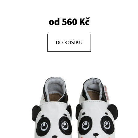
E
T
od
560 Kč
E
N
A
DO KOŠÍKU
J
Í
T
?
HLEDAT