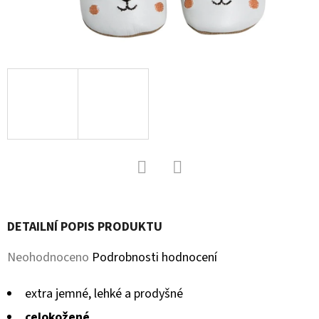
D
O
P
O
R
U
Č
U
J
Facebook
Twitter
E
M
DETAILNÍ POPIS PRODUKTU
E
Průměrné
Neohodnoceno
Podrobnosti hodnocení
hodnocení
KOŽENÉ
extra jemné, lehké a prodyšné
CAPÁČKY
produktu
S
celokožené