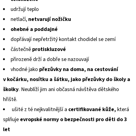
KOŽENOU
je
PODRÁŽKOU
udržují teplo
MAŠLIČKA
0,0
RŮŽOVÁ
netlačí
,
netvarují nožičku
CAROZOO
z
ohebné a poddajné
410
5
Kč
dopřávají
nepřetržitý kontakt chodidel se zemí
hvězdiček.
částečně
protiskluzové
přirozeně drží a
dobře se
na
zouvají
vhodné jako
přezůvky na doma, na cestování
v kočárku, nosítku a šátku, jako přezůvky do školy a
školky
. Neublíží jim ani občasná návštěva dětského
hřiště.
ušité z té nejkvalitnější a
certifikované kůže,
která
splňuje
evropské normy
o bezpečnosti pro děti do 3
let