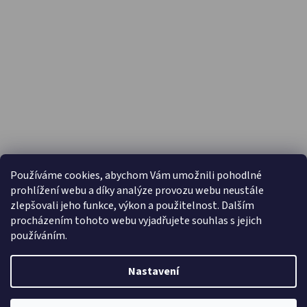
PŘIJÍMÁME ONLINE PLATBY
Používáme cookies, abychom Vám umožnili pohodlné
prohlížení webu a díky analýze provozu webu neustále
zlepšovali jeho funkce, výkon a použitelnost. Dalším
procházením tohoto webu vyjadřujete souhlas s jejich
používáním.
Nastavení
Vytvořil Shoptet
Copyright 2026
Capáčky.com
. Všechna práva vyhrazena.