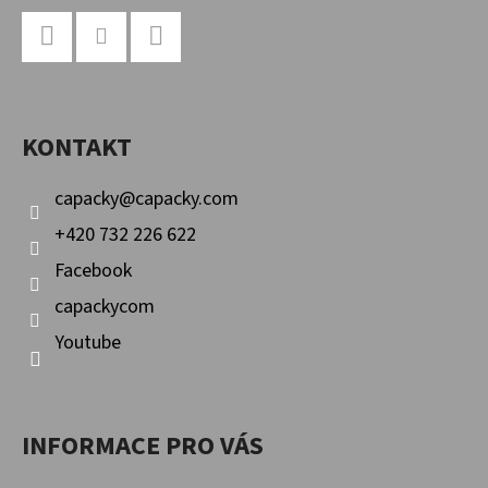
Z
Á
P
Facebook
Instagram
YouTube
A
KONTAKT
T
Í
capacky
@
capacky.com
+420 732 226 622
Facebook
capackycom
Youtube
INFORMACE PRO VÁS