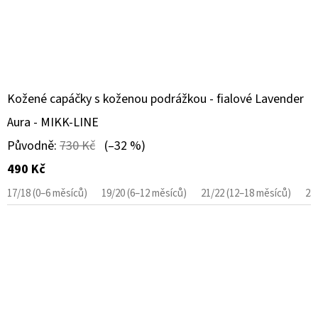
Kožené capáčky s koženou podrážkou - fialové Lavender
Aura - MIKK-LINE
Původně:
730 Kč
(–32 %)
490 Kč
17/18 (0–6 měsíců)
19/20 (6–12 měsíců)
21/22 (12–18 měsíců)
23