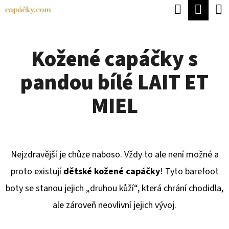
K
Hledat
Náku
Přejít
O
Zpět
Zpět
na
koší
Š
obsah
Kožené capáčky s
Í
C
K
pandou bílé LAIT ET
O
P
MIEL
O
T
Ř
Nejzdravější je chůze naboso. Vždy to ale není možné a
E
proto existují
dětské kožené
capáčky
! Tyto barefoot
B
boty se stanou jejich „druhou kůží“, která chrání chodidla,
U
ale zároveň neovlivní jejich vývoj.
J