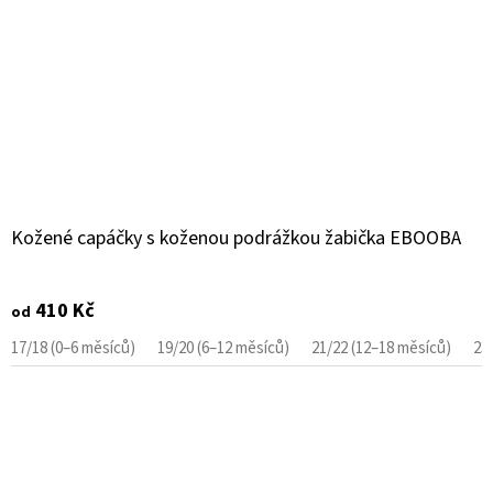
Kožené capáčky s koženou podrážkou žabička EBOOBA
410 Kč
od
17/18 (0–6 měsíců)
19/20 (6–12 měsíců)
21/22 (12–18 měsíců)
23