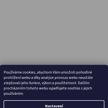
PŘIJÍMÁME ONLINE PLATBY
Používáme cookies, abychom Vám umožnili pohodlné
prohlížení webu a díky analýze provozu webu neustále
zlepšovali jeho funkce, výkon a použitelnost. Dalším
procházením tohoto webu vyjadřujete souhlas s jejich
používáním.
Nastavení