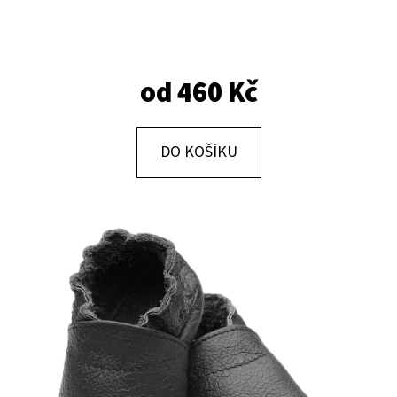
E
T
E
od
460 Kč
N
A
J
DO KOŠÍKU
Í
T
?
HLEDAT