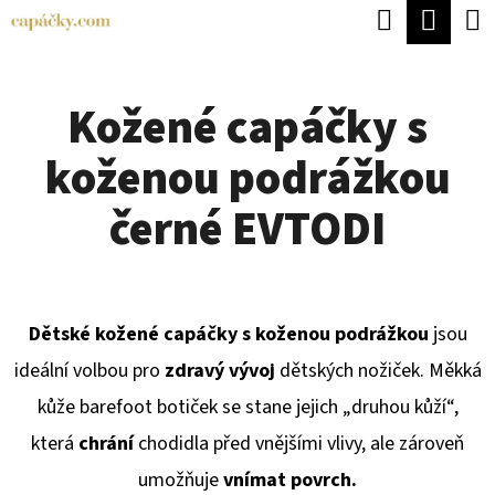
K
Hledat
Náku
Přejít
O
Zpět
Zpět
na
koší
Š
obsah
Kožené capáčky s
Í
C
K
koženou podrážkou
O
P
černé EVTODI
O
T
Ř
Dětské kožené capáčky s koženou podrážkou
jsou
E
ideální volbou pro
zdravý vývoj
dětských nožiček. Měkká
B
kůže barefoot botiček se stane jejich „druhou kůží“,
U
která
chrání
chodidla před vnějšími vlivy, ale zároveň
J
umožňuje
vnímat povrch.