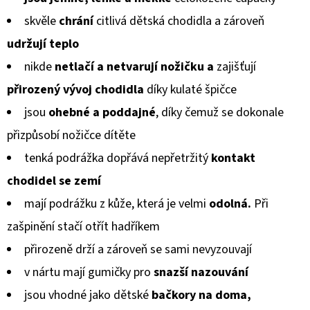
MICROFLEECEM
produktu
ČERNÉ
skvěle
chrání
citlivá dětská chodidla a zároveň
je
380
udržují teplo
Kč
0,0
Původně:
nikde
netlačí a netvarují
nožičku a
zajišťují
430
z
Kč
přirozený vývoj chodidla
díky kulaté špičce
5
jsou
ohebné a poddajné
, díky čemuž se dokonale
hvězdiček.
přizpůsobí
nožičce dítěte
tenká podrážka dopřává nepřetržitý
kontakt
chodidel
se zemí
mají podrážku z kůže, která je velmi
odolná.
Při
zašpinění stačí otřít hadříkem
přirozeně drží a zároveň se sami nevyzouvají
v nártu mají gumičky pro
snazší nazouvání
jsou vhodné jako dětské
bačkory na doma,