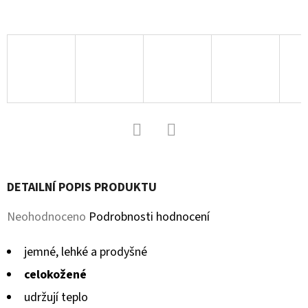
D
O
P
O
R
U
Č
U
Facebook
Twitter
J
DETAILNÍ POPIS PRODUKTU
E
M
Průměrné
Neohodnoceno
Podrobnosti hodnocení
E
hodnocení
jemné, lehké a prodyšné
produktu
celokožené
KOŽENÉ
je
CAPÁČKY
udržují teplo
S
0,0