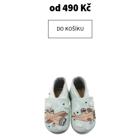
E
od
490 Kč
T
E
DO KOŠÍKU
N
A
J
Í
T
?
HLEDAT