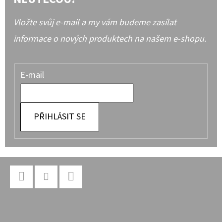
Vložte svůj e-mail a my vám budeme zasílat
informace o nových produktech na našem e-shopu.
E-mail
PŘIHLÁSIT SE
Z
Á
P
Facebook
Instagram
YouTube
A