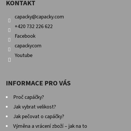
KONTAKT
T
Í
capacky
@
capacky.com
+420 732 226 622
Facebook
capackycom
Youtube
INFORMACE PRO VÁS
Proč capáčky?
Jak vybrat velikost?
Jak pečovat o capáčky?
Výměna a vrácení zboží – jak na to