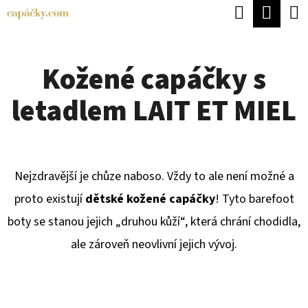
K
Hledat
Náku
Přejít
O
Zpět
Zpět
na
koší
Š
obsah
Kožené capáčky s
Í
C
K
letadlem LAIT ET MIEL
O
P
O
T
Nejzdravější je chůze naboso. Vždy to ale není možné a
Ř
proto existují
dětské kožené
capáčky
! Tyto barefoot
E
boty se stanou jejich „druhou kůží“, která chrání chodidla,
B
ale zároveň neovlivní jejich vývoj.
U
J