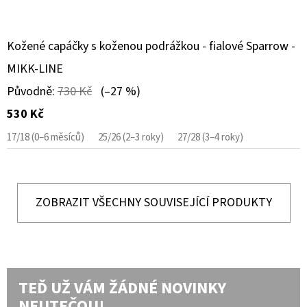
Kožené capáčky s koženou podrážkou - fialové Sparrow -
MIKK-LINE
Původně:
730 Kč
(–27 %)
530 Kč
17/18 (0–6 měsíců)
25/26 (2–3 roky)
27/28 (3–4 roky)
ZOBRAZIT VŠECHNY SOUVISEJÍCÍ PRODUKTY
TEĎ UŽ VÁM ŽÁDNÉ NOVINKY
NEUTEČOU!