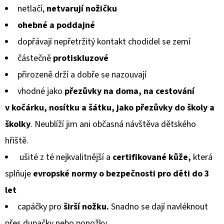
KOŽENOU
netlačí
,
netvarují nožičku
PODRÁŽKOU
z
MAŠLIČKA
ohebné a poddajné
RŮŽOVÁ
5
CAROZOO
dopřávají
nepřetržitý kontakt chodidel se zemí
hvězdiček.
410
částečně
protiskluzové
Kč
přirozeně drží a
dobře se
na
zouvají
vhodné jako
přezůvky na doma, na cestování
v kočárku, nosítku a šátku, jako přezůvky do školy a
školky
. Neublíží jim ani občasná návštěva dětského
hřiště.
ušité z té nejkvalitnější a
certifikované kůže,
která
splňuje
evropské normy
o bezpečnosti pro děti do 3
let
capáčky pro
širší nožku.
Snadno se dají navléknout
přes dupačky nebo ponožky