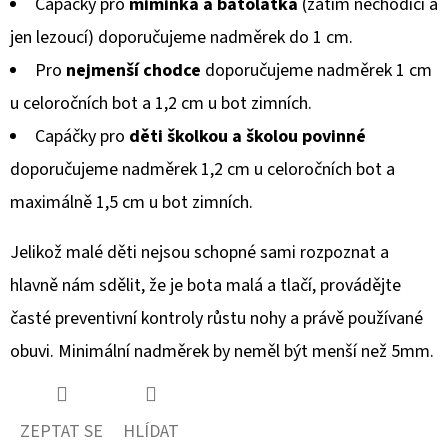
Capáčky pro
miminka a batolátka
(zatím nechodící a
jen lezoucí) doporučujeme nadměrek do 1 cm.
Pro
nejmenší chodce
doporučujeme nadměrek 1 cm
u celoročních bot a 1,2 cm u bot zimních.
Capáčky pro
děti školkou a školou povinné
doporučujeme nadměrek 1,2 cm u celoročních bot a
maximálně 1,5 cm u bot zimních.
Jelikož malé děti nejsou schopné sami rozpoznat a
hlavně nám sdělit, že je bota malá a tlačí, provádějte
časté preventivní kontroly růstu nohy a právě používané
obuvi. Minimální nadměrek by neměl být menší než 5mm.
ZEPTAT SE
HLÍDAT