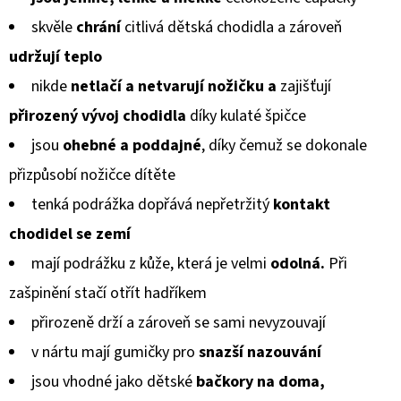
GUMOVOU
produktu
PODRÁŽKOU
skvěle
chrání
citlivá dětská chodidla a zároveň
ŠTĚNĚ
je
NA
udržují teplo
HNĚDÉ
0,0
CAROZOO
nikde
netlačí a netvarují
nožičku a
zajišťují
z
520
přirozený vývoj chodidla
díky kulaté špičce
5
Kč
jsou
ohebné a poddajné
, díky čemuž se dokonale
hvězdiček.
přizpůsobí
nožičce dítěte
tenká podrážka dopřává nepřetržitý
kontakt
chodidel
se zemí
mají podrážku z kůže, která je velmi
odolná.
Při
zašpinění stačí otřít hadříkem
přirozeně drží a zároveň se sami nevyzouvají
v nártu mají gumičky pro
snazší nazouvání
jsou vhodné jako dětské
bačkory na doma,