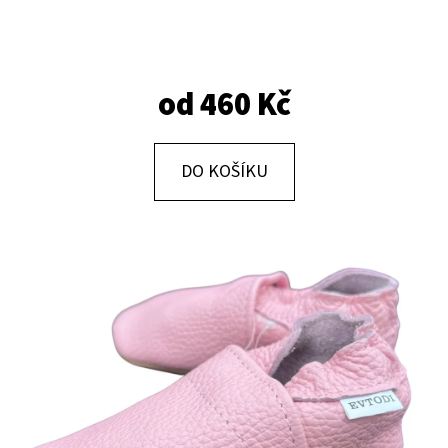
E
T
E
od
460 Kč
N
A
J
DO KOŠÍKU
Í
T
?
HLEDAT