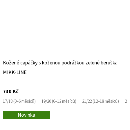
Kožené capáčky s koženou podrážkou zelené beruška
MIKK-LINE
730 Kč
17/18 (0–6 měsíců)
19/20 (6–12 měsíců)
21/22 (12–18 měsíců)
23
Novinka