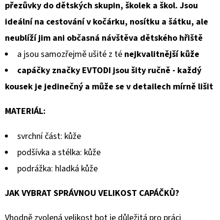
přezůvky do dětských skupin, školek a škol. Jsou
ideální na cestování v kočárku, nosítku a šátku, ale
neublíží jim ani občasná návštěva dětského hřiště
a jsou samozřejmě ušité z té
nejkvalitnější kůže
capáčky značky EVTODI jsou šity ručně - každý
kousek je jedinečný a může se v detailech mírně lišit
MATERIÁL:
svrchní část: kůže
podšívka a stélka: kůže
podrážka: hladká kůže
JAK VYBRAT SPRÁVNOU VELIKOST CAPÁČKŮ?
Vhodně zvolená velikost bot je důležitá pro práci