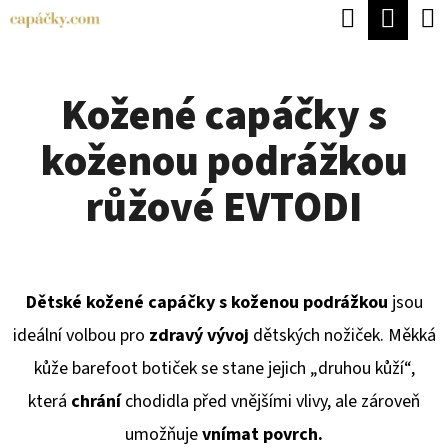
K
Hledat
Náku
Přejít
O
Zpět
Zpět
na
koší
Š
obsah
Kožené capáčky s
Í
C
K
koženou podrážkou
O
P
růžové EVTODI
O
T
Ř
Dětské kožené capáčky s koženou podrážkou
jsou
E
ideální volbou pro
zdravý vývoj
dětských nožiček. Měkká
B
kůže barefoot botiček se stane jejich „druhou kůží“,
U
která
chrání
chodidla před vnějšími vlivy, ale zároveň
J
umožňuje
vnímat povrch.