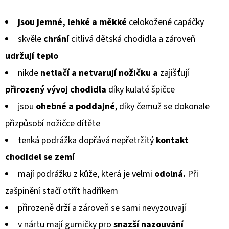
KOŽENOU
hodnocení
PODRÁŽKOU
PTÁČEK
jsou jemné, lehké a měkké
celokožené capáčky
produktu
RŮŽOVÝ
CAROZOO
skvěle
chrání
citlivá dětská chodidla a zároveň
je
udržují teplo
410
0,0
Kč
nikde
netlačí a netvarují
nožičku a
zajišťují
z
přirozený vývoj chodidla
díky kulaté špičce
5
jsou
ohebné a poddajné
, díky čemuž se dokonale
hvězdiček.
přizpůsobí
nožičce dítěte
tenká podrážka dopřává nepřetržitý
kontakt
chodidel
se zemí
mají podrážku z kůže, která je velmi
odolná.
Při
zašpinění stačí otřít hadříkem
přirozeně drží a zároveň se sami nevyzouvají
v nártu mají gumičky pro
snazší nazouvání