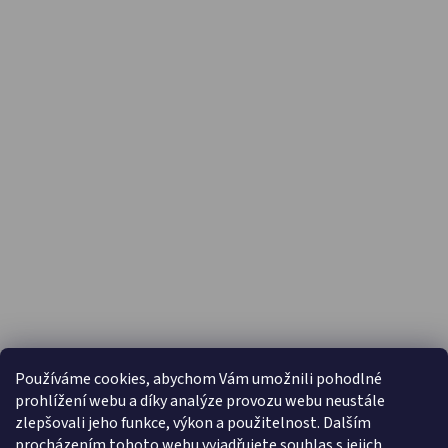
PŘIJÍMÁME ONLINE PLATBY
Používáme cookies, abychom Vám umožnili pohodlné
prohlížení webu a díky analýze provozu webu neustále
zlepšovali jeho funkce, výkon a použitelnost. Dalším
procházením tohoto webu vyjadřujete souhlas s jejich