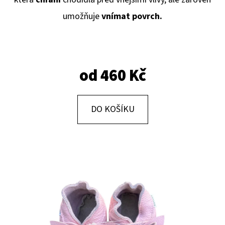
E
umožňuje
vnímat povrch.
T
E
N
A
od
460 Kč
J
Í
DO KOŠÍKU
T
?
HLEDAT