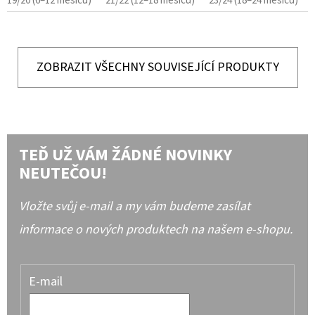
19/20 (6–12 měsíců)
21/22 (12–18 měsíců)
23/24 (18–24 měsíců)
ZOBRAZIT VŠECHNY SOUVISEJÍCÍ PRODUKTY
TEĎ UŽ VÁM ŽÁDNÉ NOVINKY
NEUTEČOU!
Vložte svůj e-mail a my vám budeme zasílat
informace o nových produktech na našem e-shopu.
E-mail