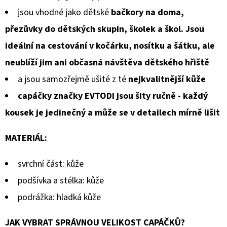
jsou vhodné jako dětské
bačkory na doma,
přezůvky do dětských skupin, školek a škol. Jsou
ideální na cestování v kočárku, nosítku a šátku, ale
neublíží jim ani občasná návštěva dětského hřiště
a jsou samozřejmě ušité z té
nejkvalitnější kůže
capáčky značky EVTODI jsou šity ručně - každý
kousek je jedinečný a může se v detailech mírně lišit
MATERIÁL:
svrchní část: kůže
podšívka a stélka: kůže
podrážka: hladká kůže
JAK VYBRAT SPRÁVNOU VELIKOST CAPÁČKŮ?