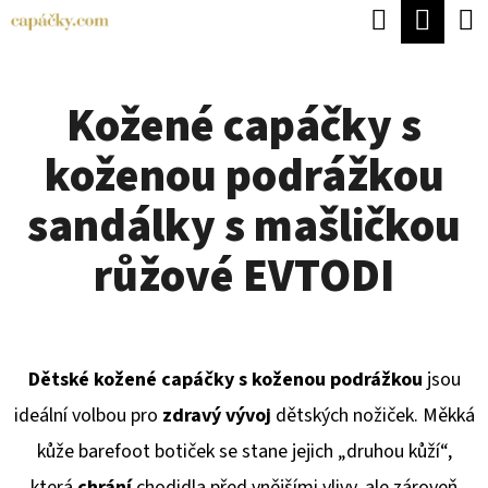
K
Hledat
Náku
Přejít
O
Zpět
Zpět
na
koší
Š
obsah
Kožené capáčky s
Í
C
K
koženou podrážkou
O
P
sandálky s mašličkou
O
růžové EVTODI
T
Ř
E
Dětské kožené capáčky s koženou podrážkou
jsou
B
ideální volbou pro
zdravý vývoj
dětských nožiček. Měkká
U
kůže barefoot botiček se stane jejich „druhou kůží“,
J
která
chrání
chodidla před vnějšími vlivy, ale zároveň