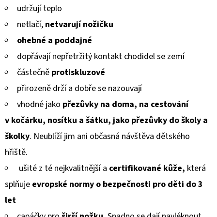
MICROFLEECEM
udržují teplo
ČERNÉ
z
netlačí
,
netvarují nožičku
380
5
Kč
ohebné a poddajné
Původně:
hvězdiček.
430
dopřávají
nepřetržitý kontakt chodidel se zemí
Kč
částečně
protiskluzové
přirozeně drží a
dobře se
na
zouvají
vhodné jako
přezůvky na doma, na cestování
v kočárku, nosítku a šátku, jako přezůvky do školy a
školky
. Neublíží jim ani občasná návštěva dětského
hřiště.
ušité z té nejkvalitnější a
certifikované kůže,
která
splňuje
evropské normy
o bezpečnosti pro děti do 3
let
capáčky pro
širší nožku.
Snadno se dají navléknout