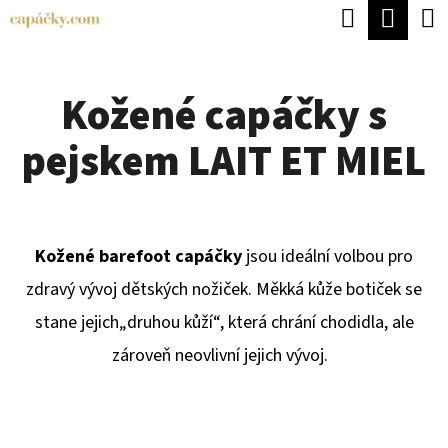
K
Hledat
Náku
Přejít
O
Zpět
Zpět
na
koší
Š
obsah
Kožené capáčky s
Í
C
K
pejskem LAIT ET MIEL
O
P
O
T
Kožené barefoot capáčky
jsou ideální volbou pro
Ř
zdravý vývoj dětských nožiček. Měkká kůže botiček se
E
stane jejich
„druhou kůží“, která chrání chodidla, ale
B
zároveň neovlivní jejich vývoj.
U
J