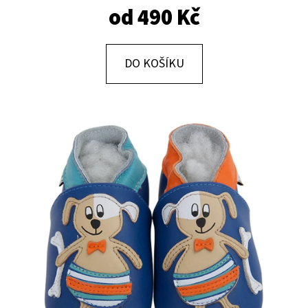
E
od
490 Kč
T
E
DO KOŠÍKU
N
A
J
Í
T
?
HLEDAT