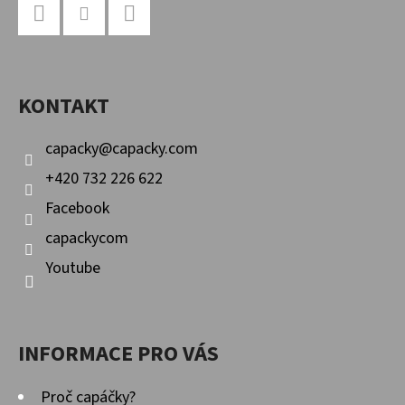
Á
P
Facebook
Instagram
YouTube
A
KONTAKT
T
Í
capacky
@
capacky.com
+420 732 226 622
Facebook
capackycom
Youtube
INFORMACE PRO VÁS
Proč capáčky?