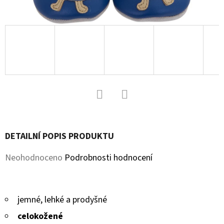
D
O
P
O
R
U
Č
U
Facebook
Twitter
J
DETAILNÍ POPIS PRODUKTU
E
M
Průměrné
Neohodnoceno
Podrobnosti hodnocení
E
hodnocení
produktu
jemné, lehké a prodyšné
SOFTSHELLOVÉ
je
CAPÁČKY
celokožené
S
0,0