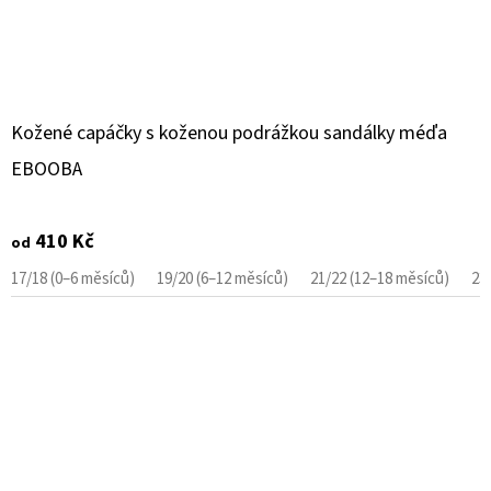
Kožené capáčky s koženou podrážkou sandálky méďa
EBOOBA
410 Kč
od
17/18 (0–6 měsíců)
19/20 (6–12 měsíců)
21/22 (12–18 měsíců)
23