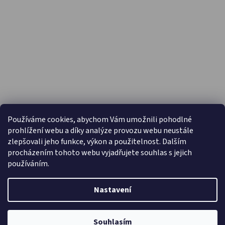
PŘIJÍMÁME ONLINE PLATBY
Používáme cookies, abychom Vám umožnili pohodlné
prohlížení webu a díky analýze provozu webu neustále
zlepšovali jeho funkce, výkon a použitelnost. Dalším
procházením tohoto webu vyjadřujete souhlas s jejich
používáním.
Nastavení
Vytvořil Shoptet
Copyright 2026
Capáčky.com
. Všechna práva vyhrazena.
Souhlasím