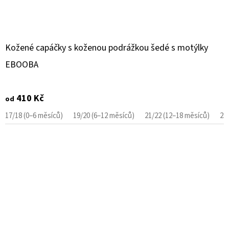
Kožené capáčky s koženou podrážkou šedé s motýlky
EBOOBA
410 Kč
od
17/18 (0–6 měsíců)
19/20 (6–12 měsíců)
21/22 (12–18 měsíců)
23