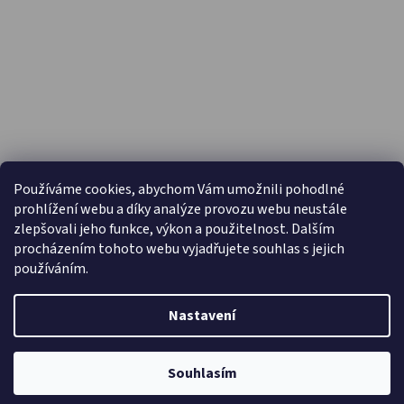
PŘIJÍMÁME ONLINE PLATBY
Používáme cookies, abychom Vám umožnili pohodlné
prohlížení webu a díky analýze provozu webu neustále
zlepšovali jeho funkce, výkon a použitelnost. Dalším
procházením tohoto webu vyjadřujete souhlas s jejich
používáním.
Nastavení
Vytvořil Shoptet
Copyright 2026
Capáčky.com
. Všechna práva vyhrazena.
Souhlasím
Upravit nastavení cookies