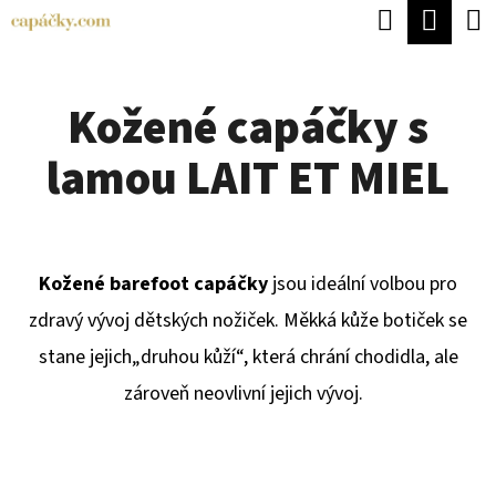
K
Hledat
Náku
Přejít
O
Zpět
Zpět
na
koší
Š
obsah
Kožené capáčky s
Í
C
K
lamou LAIT ET MIEL
O
P
O
T
Kožené barefoot capáčky
jsou ideální volbou pro
Ř
zdravý vývoj dětských nožiček. Měkká kůže botiček se
E
stane jejich
„druhou kůží“, která chrání chodidla, ale
B
zároveň neovlivní jejich vývoj.
U
J