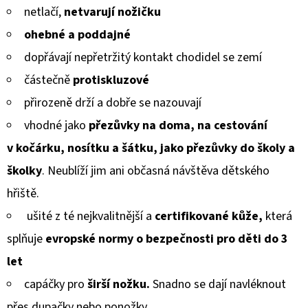
GUMOVOU
netlačí
,
netvarují nožičku
PODRÁŽKOU
z
ŠTĚNĚ
ohebné a poddajné
NA
5
HNĚDÉ
dopřávají
nepřetržitý kontakt chodidel se zemí
CAROZOO
hvězdiček.
částečně
protiskluzové
520
Kč
přirozeně drží a
dobře se
na
zouvají
vhodné jako
přezůvky na doma, na cestování
v kočárku, nosítku a šátku, jako přezůvky do školy a
školky
. Neublíží jim ani občasná návštěva dětského
hřiště.
ušité z té nejkvalitnější a
certifikované kůže,
která
splňuje
evropské normy
o bezpečnosti pro děti do 3
let
capáčky pro
širší nožku.
Snadno se dají navléknout
přes dupačky nebo ponožky