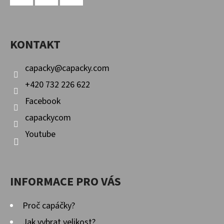
P
Facebook
Instagram
YouTube
A
KONTAKT
T
Í
capacky
@
capacky.com
+420 732 226 622
Facebook
capackycom
Youtube
INFORMACE PRO VÁS
Proč capáčky?
Jak vybrat velikost?