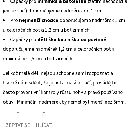
Capáčky pro
miminka a batolátka
(zatím nechodící a
jen lezoucí) doporučujeme nadměrek do 1 cm.
Pro
nejmenší chodce
doporučujeme nadměrek 1 cm
u celoročních bot a 1,2 cm u bot zimních.
Capáčky pro
děti školkou a školou povinné
doporučujeme nadměrek 1,2 cm u celoročních bot a
maximálně 1,5 cm u bot zimních.
Jelikož malé děti nejsou schopné sami rozpoznat a
hlavně nám sdělit, že je bota malá a tlačí, provádějte
časté preventivní kontroly růstu nohy a právě používané
obuvi. Minimální nadměrek by neměl být menší než 5mm.
ZEPTAT SE
HLÍDAT