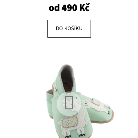
E
od
490 Kč
T
E
DO KOŠÍKU
N
A
J
Í
T
?
HLEDAT