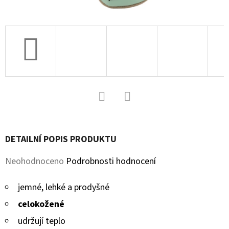
D
O
P
O
R
U
Č
U
Facebook
Twitter
J
DETAILNÍ POPIS PRODUKTU
E
M
Průměrné
Neohodnoceno
Podrobnosti hodnocení
E
hodnocení
jemné, lehké a prodyšné
produktu
celokožené
KOŽENÉ
je
CAPÁČKY
udržují teplo
S
0,0