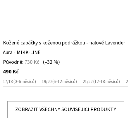
Kožené capáčky s koženou podrážkou - fialové Lavender
Aura - MIKK-LINE
Původně:
730 Kč
(–32 %)
490 Kč
17/18 (0–6 měsíců)
19/20 (6–12 měsíců)
21/22 (12–18 měsíců)
23
ZOBRAZIT VŠECHNY SOUVISEJÍCÍ PRODUKTY