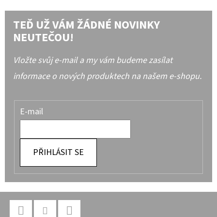
TEĎ UŽ VÁM ŽÁDNÉ NOVINKY
NEUTEČOU!
Vložte svůj e-mail a my vám budeme zasílat
informace o nových produktech na našem e-shopu.
E-mail
PŘIHLÁSIT SE
Z
Á