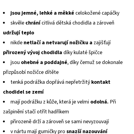
MICROFLEECEM
hodnocení
ČERNÉ
jsou jemné, lehké a měkké
celokožené capáčky
produktu
380
Kč
skvěle
chrání
citlivá dětská chodidla a zároveň
je
Původně:
udržují teplo
430
0,0
Kč
nikde
netlačí a netvarují
nožičku a
zajišťují
z
přirozený vývoj chodidla
díky kulaté špičce
5
jsou
ohebné a poddajné
, díky čemuž se dokonale
hvězdiček.
přizpůsobí
nožičce dítěte
tenká podrážka dopřává nepřetržitý
kontakt
chodidel
se zemí
mají podrážku z kůže, která je velmi
odolná.
Při
zašpinění stačí otřít hadříkem
přirozeně drží a zároveň se sami nevyzouvají
v nártu mají gumičky pro
snazší nazouvání