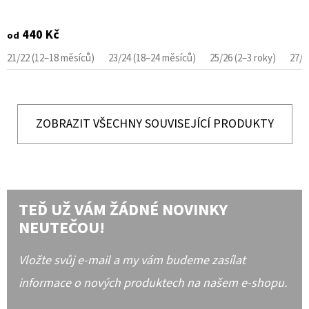
440 Kč
od
21/22 (12–18 měsíců)
23/24 (18–24 měsíců)
25/26 (2–3 roky)
27/2
ZOBRAZIT VŠECHNY SOUVISEJÍCÍ PRODUKTY
TEĎ UŽ VÁM ŽÁDNÉ NOVINKY
NEUTEČOU!
Vložte svůj e-mail a my vám budeme zasílat
informace o nových produktech na našem e-shopu.