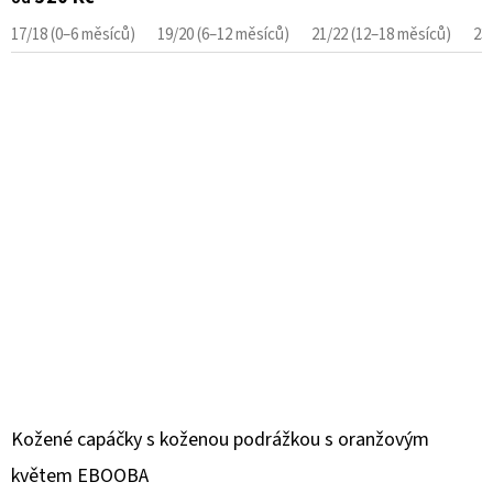
17/18 (0–6 měsíců)
19/20 (6–12 měsíců)
21/22 (12–18 měsíců)
23
Kožené capáčky s koženou podrážkou s oranžovým
květem EBOOBA