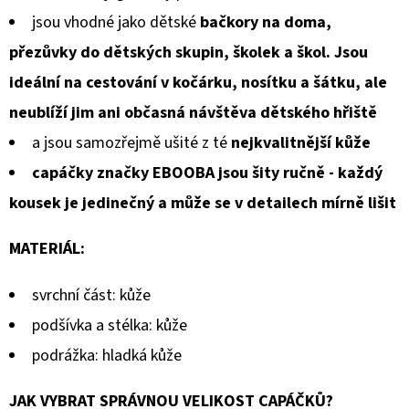
jsou vhodné jako dětské
bačkory na doma,
přezůvky do dětských skupin, školek a škol. Jsou
ideální na cestování v kočárku, nosítku a šátku, ale
neublíží jim ani občasná návštěva dětského hřiště
a jsou samozřejmě ušité z té
nejkvalitnější kůže
capáčky značky EBOOBA jsou šity ručně - každý
kousek je jedinečný a může se v detailech mírně lišit
MATERIÁL:
svrchní část: kůže
podšívka a stélka: kůže
podrážka: hladká kůže
JAK VYBRAT SPRÁVNOU VELIKOST CAPÁČKŮ?