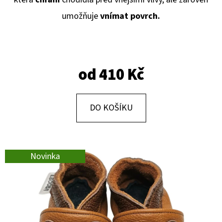
E
umožňuje
vnímat povrch.
T
E
N
A
od
410 Kč
J
Í
DO KOŠÍKU
T
?
Novinka
HLEDAT