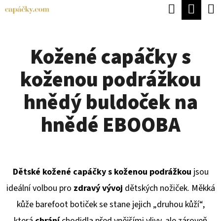
K
Hledat
Náku
Přejít
O
Zpět
Zpět
na
koší
Š
obsah
Kožené capáčky s
Í
C
K
koženou podrážkou
O
P
hnědý buldoček na
O
hnědé EBOOBA
T
Ř
E
Dětské kožené capáčky s koženou podrážkou
jsou
B
ideální volbou pro
zdravý vývoj
dětských nožiček. Měkká
U
kůže barefoot botiček se stane jejich „druhou kůží“,
J
která
chrání
chodidla před vnějšími vlivy, ale zároveň