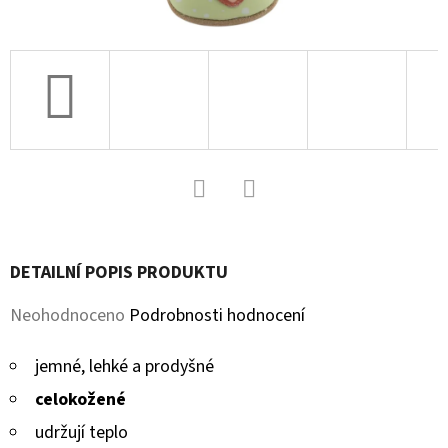
D
O
P
O
R
U
Č
U
Facebook
Twitter
J
DETAILNÍ POPIS PRODUKTU
E
M
Průměrné
Neohodnoceno
Podrobnosti hodnocení
E
hodnocení
jemné, lehké a prodyšné
produktu
celokožené
SOFTSHELLOVÉ
je
CAPÁČKY
udržují teplo
S
0,0