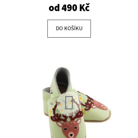
E
od
490 Kč
T
E
DO KOŠÍKU
N
A
J
Í
T
?
HLEDAT