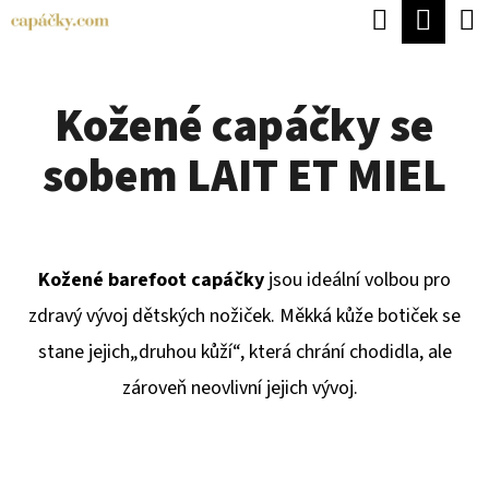
K
Hledat
Náku
Přejít
O
Zpět
Zpět
na
koší
Š
obsah
Kožené capáčky se
Í
C
K
sobem LAIT ET MIEL
O
P
O
T
Kožené barefoot capáčky
jsou ideální volbou pro
Ř
zdravý vývoj dětských nožiček. Měkká kůže botiček se
E
stane jejich
„druhou kůží“, která chrání chodidla, ale
B
zároveň neovlivní jejich vývoj.
U
J