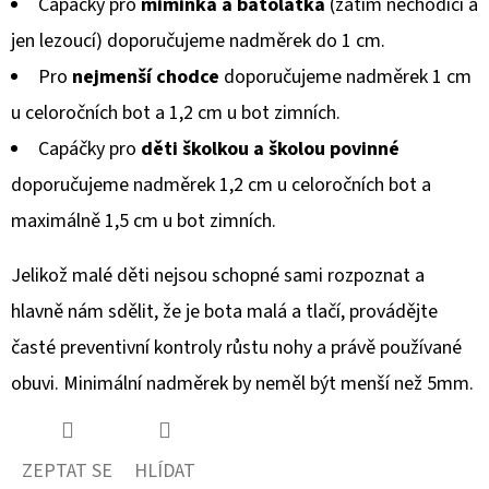
Capáčky pro
miminka a batolátka
(zatím nechodící a
jen lezoucí) doporučujeme nadměrek do 1 cm.
Pro
nejmenší chodce
doporučujeme nadměrek 1 cm
u celoročních bot a 1,2 cm u bot zimních.
Capáčky pro
děti školkou a školou povinné
doporučujeme nadměrek 1,2 cm u celoročních bot a
maximálně 1,5 cm u bot zimních.
Jelikož malé děti nejsou schopné sami rozpoznat a
hlavně nám sdělit, že je bota malá a tlačí, provádějte
časté preventivní kontroly růstu nohy a právě používané
obuvi. Minimální nadměrek by neměl být menší než 5mm.
ZEPTAT SE
HLÍDAT