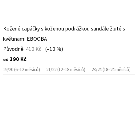
Kožené capáčky s koženou podrážkou sandále žluté s
květinami EBOOBA
Původně:
410 Kč
(–10 %)
390 Kč
od
19/20 (6–12 měsíců)
21/22 (12–18 měsíců)
23/24 (18–24 měsíců)