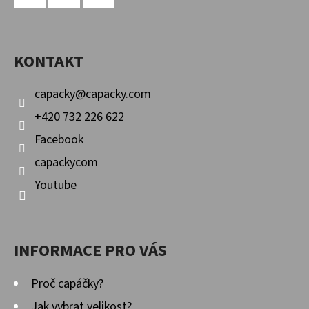
P
Facebook
Instagram
YouTube
A
KONTAKT
T
Í
capacky
@
capacky.com
+420 732 226 622
Facebook
capackycom
Youtube
INFORMACE PRO VÁS
Proč capáčky?
Jak vybrat velikost?