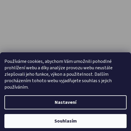
PŘIJÍMÁME ONLINE PLATBY
Používáme cookies, abychom Vám umožnili pohodlné
prohlížení webu a díky analýze provozu webu neustále
zlepšovali jeho funkce, výkon a použitelnost. Dalším
procházením tohoto webu vyjadřujete souhlas s jejich
používáním.
Nastavení
Vytvořil Shoptet
Copyright 2026
Capáčky.com
. Všechna práva vyhrazena.
Souhlasím
Upravit nastavení cookies