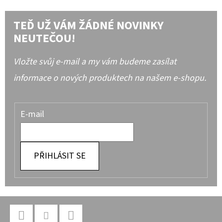
TEĎ UŽ VÁM ŽÁDNÉ NOVINKY
NEUTEČOU!
Vložte svůj e-mail a my vám budeme zasílat
informace o nových produktech na našem e-shopu.
E-mail
PŘIHLÁSIT SE
Z
Á