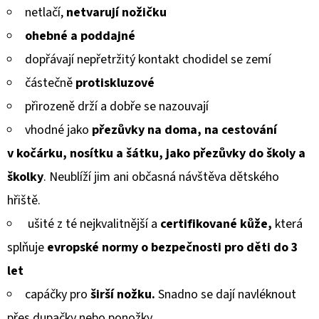
MICROFLEECEM
netlačí
,
netvarují nožičku
ČERNÉ
z
ohebné a poddajné
380
5
Kč
dopřávají
nepřetržitý kontakt chodidel se zemí
Původně:
hvězdiček.
430
částečně
protiskluzové
Kč
přirozeně drží a
dobře se
na
zouvají
vhodné jako
přezůvky na doma, na cestování
v kočárku, nosítku a šátku, jako přezůvky do školy a
školky
. Neublíží jim ani občasná návštěva dětského
hřiště.
ušité z té nejkvalitnější a
certifikované kůže,
která
splňuje
evropské normy
o bezpečnosti pro děti do 3
let
capáčky pro
širší nožku.
Snadno se dají navléknout
přes dupačky nebo ponožky