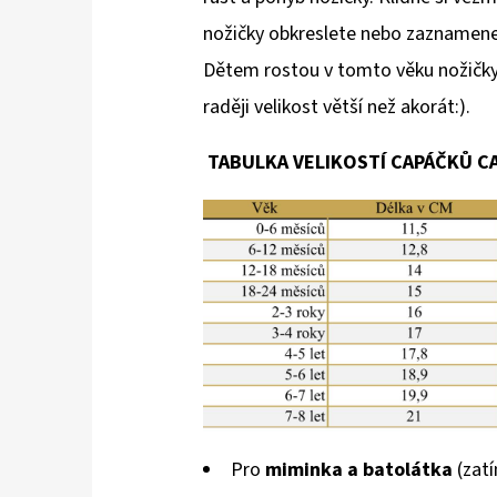
nožičky obkreslete nebo zaznamenejt
Dětem rostou v tomto věku nožičky 
raději velikost větší než akorát:).
TABULKA VELIKOSTÍ CAPÁČKŮ 
Pro
miminka a batolátka
(zatí