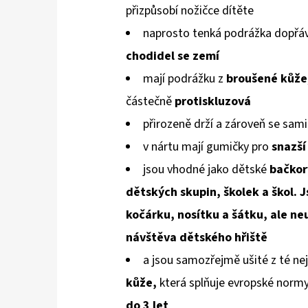
přizpůsobí
nožičce dítěte
naprosto tenká podrážka dopřáv
chodidel
se zemí
mají podrážku z
broušené kůže
částečně
protiskluzová
přirozeně drží a zároveň se sami
v nártu mají gumičky pro
snazší
jsou vhodné jako dětské
bačkor
dětských skupin, školek a škol. J
kočárku, nosítku a šátku, ale neu
návštěva dětského hřiště
a jsou samozřejmě ušité z té nej
kůže,
která splňuje evropské norm
do 3 let