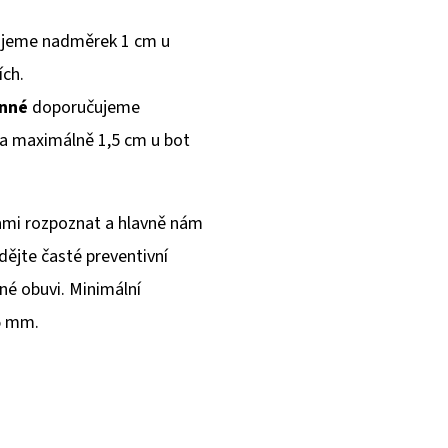
jeme nadměrek 1 cm u
ích.
inné
doporučujeme
 a maximálně 1,5 cm u bot
sami rozpoznat a hlavně nám
ádějte časté preventivní
né obuvi. Minimální
5 mm.