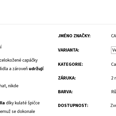
JMÉNO ZNAČKY
:
C
í
VARIANTA:
celokožené capáčky
KATEGORIE
:
Ca
didla a zároveň
udržují
ZÁRUKA
:
2 
hat, nikde
BARVA
:
Rů
dla
díky kulaté špičce
DOSTUPNOST:
Zv
 čemuž se dokonale