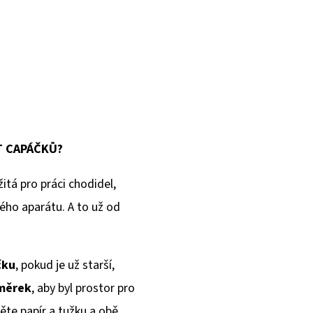
T CAPÁČKŮ?
itá pro práci chodidel,
ého aparátu. A to už od
čku
, pokud je už starší,
dměrek
, aby byl prostor pro
ěte papír a tužku a obě