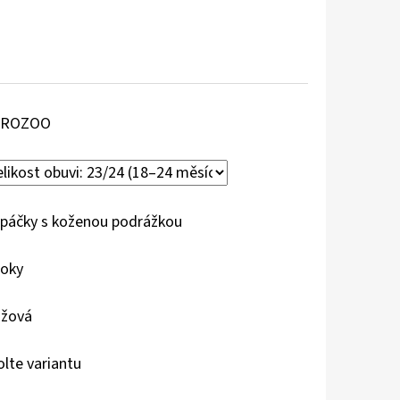
AROZOO
páčky s koženou podrážkou
roky
žová
olte variantu