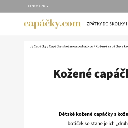
K
Přejít
CENY V:
CZK
O
Zpět
Zpět
na
Š
do
do
obsah
ZPÁTKY DO ŠKOLKY I
Í
obchodu
obchodu
C
K
Domů
/
Capáčky
/
Capáčky s koženou podrážkou
/
Kožené capáčky s k
Kožené capáč
Dětské kožené capáčky s kož
botiček se stane jejich „druh