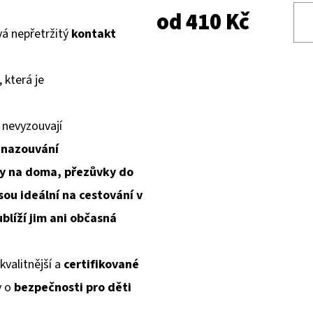
od
410 Kč
á nepřetržitý
kontakt
, která je
 nevyzouvají
 nazouvání
y na doma, přezůvky do
sou ideální na cestování v
blíží jim ani občasná
kvalitnější a
certifikované
y o
bezpečnosti pro děti