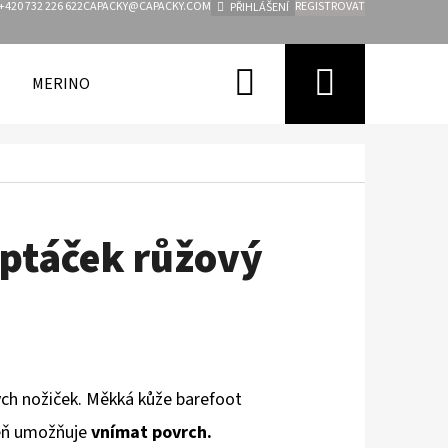
+420 732 226 622
CAPACKY@CAPACKY.COM
REGISTROVAT
PŘIHLÁŠENÍ
Hledat
Nákupn
MERINO
FUNKČNÍ OBLEČENÍ PRO DĚTI
ZNAČKY
košík
ptáček růžový
ch nožiček. Měkká kůže barefoot
eň
umožňuje
vnímat povrch.
Následující