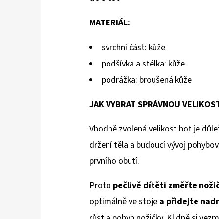
MATERIÁL:
svrchní část: kůže
podšívka a stélka: kůže
podrážka: broušená kůže
JAK VYBRAT SPRÁVNOU VELIKOS
Vhodně zvolená velikost bot je důlež
držení těla a budoucí vývoj pohybov
prvního obutí.
Proto
pečlivě dítěti změřte noži
optimálně ve stoje
a přidejte na
růst a pohyb nožičky. Klidně si vezm