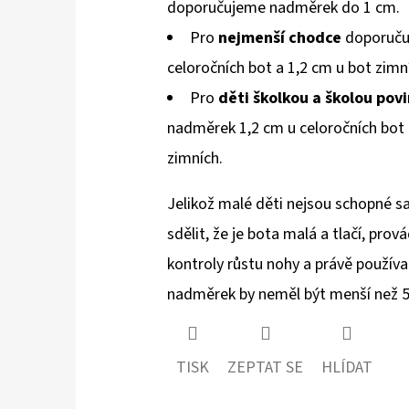
doporučujeme nadměrek do 1 cm.
Pro
nejmenší chodce
doporuču
celoročních bot a 1,2 cm u bot zimn
Pro
děti školkou a školou pov
nadměrek 1,2 cm u celoročních bot
zimních.
Jelikož malé děti nejsou schopné 
sdělit, že je bota malá a tlačí, prov
kontroly růstu nohy a právě používa
nadměrek by neměl být menší než 
TISK
ZEPTAT SE
HLÍDAT