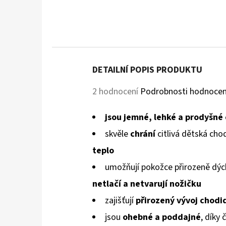
DETAILNÍ POPIS PRODUKTU
Průměrné
2 hodnocení
Podrobnosti hodnocen
hodnocení
jsou jemné, lehké a prodyšné
produktu
skvěle
chrání
citlivá dětská cho
je
teplo
5,0
umožňují pokožce přirozeně dýc
z
netlačí a netvarují
nožičku
5
zajišťují
přirozený vývoj chodi
hvězdiček.
jsou
ohebné a poddajné
, díky