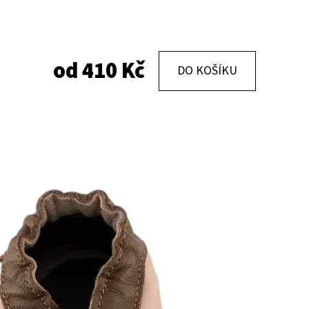
KOŽENÉ CAPÁČKY S KOŽENOU PODRÁŽKOU
KOŽENÉ CAPÁČKY
PTÁČEK RŮŽOVÝ CAROZOO
MAŠLIČKA RŮŽOV
od
410 Kč
DO KOŠÍKU
410 Kč
410 Kč