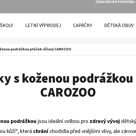
ZÁKAZNICKÁ PODPORA:
 ŠKOLY
LETNÍ VÝPRODEJ
CAPÁČKY
DĚTSKÁ OBUV
O POTŘEBUJETE NAJÍT?
oženou podrážkou ptáček růžový CAROZOO
HLEDAT
ky s koženou podrážkou 
CAROZOO
DOPORUČUJEME
enou podrážkou
jsou ideální volbou pro
zdravý vývoj
dětský
ou kůží“, která
chrání
chodidla před vnějšími vlivy, ale zárov