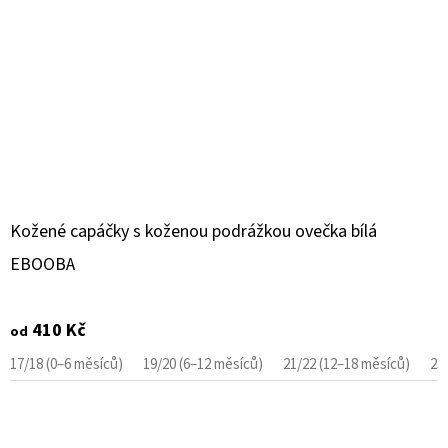
Kožené capáčky s koženou podrážkou ovečka bílá
EBOOBA
410 Kč
od
17/18 (0–6 měsíců)
19/20 (6–12 měsíců)
21/22 (12–18 měsíců)
23