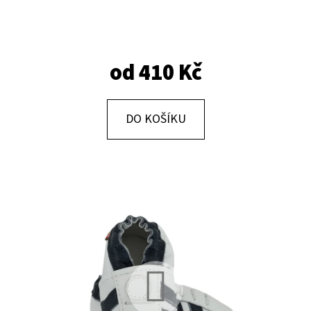
E
T
E
od
410 Kč
N
A
J
DO KOŠÍKU
Í
T
?
HLEDAT