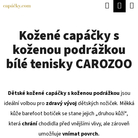
K
Hledat
Náku
Přejít
O
Zpět
Zpět
na
koší
Š
obsah
Kožené capáčky s
Í
C
K
koženou podrážkou
O
P
bílé tenisky CAROZOO
O
T
Ř
Dětské kožené capáčky s koženou podrážkou
jsou
E
ideální volbou pro
zdravý vývoj
dětských nožiček. Měkká
B
kůže barefoot botiček se stane jejich „druhou kůží“,
U
která
chrání
chodidla před vnějšími vlivy, ale zároveň
J
umožňuje
vnímat povrch.