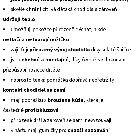
KOŽENOU
produktu
PODRÁŽKOU
skvěle
chrání
citlivá dětská chodidla a zároveň
PTÁČEK
je
RŮŽOVÝ
udržují teplo
CAROZOO
0,0
umožňují pokožce přirozeně dýchat, nikde
410
z
Kč
netlačí a netvarují
nožičku
5
zajišťují
přirozený vývoj chodidla
díky kulaté špičce
hvězdiček.
jsou
ohebné a poddajné
, díky čemuž se dokonale
přizpůsobí
nožičce dítěte
naprosto tenká podrážka dopřává nepřetržitý
kontakt chodidel
se zemí
mají podrážku z
broušené kůže
, která je
částečně
protiskluzová
přirozeně drží a zároveň se sami nevyzouvají
v nártu mají gumičky pro
snazší nazouvání