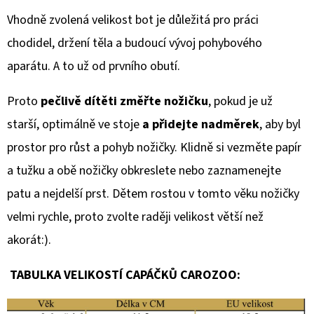
Vhodně zvolená velikost bot je důležitá pro práci
chodidel, držení těla a budoucí vývoj pohybového
aparátu. A to už od prvního obutí.
Proto
pečlivě dítěti změřte nožičku
, pokud je už
starší, optimálně ve stoje
a přidejte nadměrek
, aby byl
prostor pro růst a pohyb nožičky. Klidně si vezměte papír
a tužku a obě nožičky obkreslete nebo zaznamenejte
patu a nejdelší prst. Dětem rostou v tomto věku nožičky
velmi rychle, proto zvolte raději velikost větší než
akorát:).
TABULKA VELIKOSTÍ CAPÁČKŮ CAROZOO: