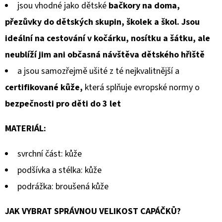
jsou vhodné jako dětské
bačkory na doma,
přezůvky do dětských skupin, školek a škol. Jsou
ideální na cestování v kočárku, nosítku a šátku, ale
neublíží jim ani občasná návštěva dětského hřiště
a jsou samozřejmě ušité z té nejkvalitnější a
certifikované kůže,
která splňuje evropské normy o
bezpečnosti pro děti do 3 let
MATERIÁL:
svrchní část: kůže
podšívka a stélka: kůže
podrážka: broušená kůže
JAK VYBRAT SPRÁVNOU VELIKOST CAPÁČKŮ?