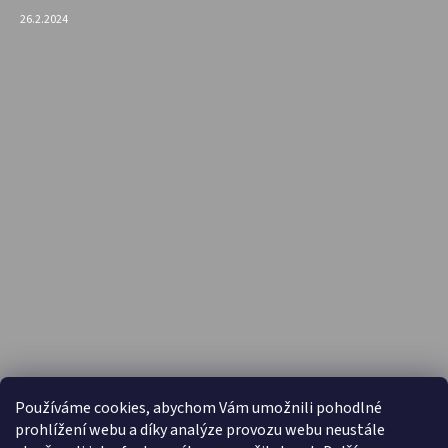
26.2.2024
PŘIJÍMÁME ONLINE PLATBY
Používáme cookies, abychom Vám umožnili pohodlné
prohlížení webu a díky analýze provozu webu neustále