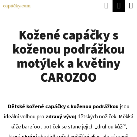
K
Hledat
Náku
Přejít
O
Zpět
Zpět
na
koší
Š
obsah
Kožené capáčky s
Í
C
K
koženou podrážkou
O
P
motýlek a květiny
O
CAROZOO
T
Ř
E
Dětské kožené capáčky s koženou podrážkou
jsou
B
ideální volbou pro
zdravý vývoj
dětských nožiček. Měkká
U
kůže barefoot botiček se stane jejich „druhou kůží“,
J
která
chrání
chodidla před vnějšími vlivy, ale zároveň