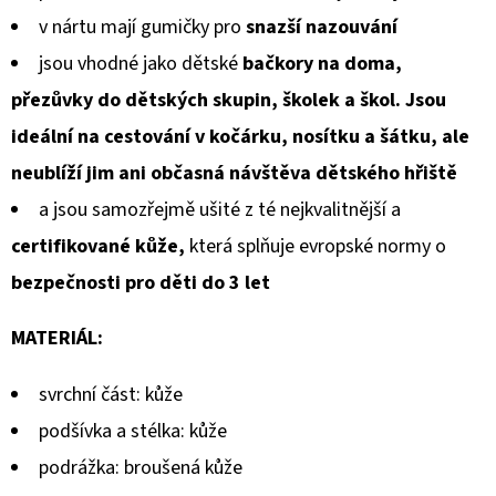
v nártu mají gumičky pro
snazší nazouvání
jsou vhodné jako dětské
bačkory na doma,
přezůvky do dětských skupin, školek a škol. Jsou
ideální na cestování v kočárku, nosítku a šátku, ale
neublíží jim ani občasná návštěva dětského hřiště
a jsou samozřejmě ušité z té nejkvalitnější a
certifikované kůže,
která splňuje evropské normy o
bezpečnosti pro děti do 3 let
MATERIÁL:
svrchní část: kůže
podšívka a stélka: kůže
podrážka: broušená kůže