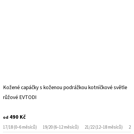
Kožené capáčky s koženou podrážkou kotníčkové světle
růžové EVTODI
490 Kč
od
17/18 (0–6 měsíců)
19/20 (6–12 měsíců)
21/22 (12–18 měsíců)
23