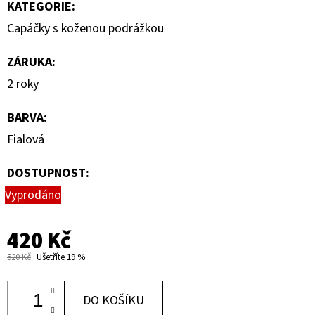
KATEGORIE
:
Capáčky s koženou podrážkou
ZÁRUKA
:
2 roky
BARVA
:
Fialová
DOSTUPNOST:
Vyprodáno
420 Kč
520 Kč
Ušetříte 19 %
DO KOŠÍKU