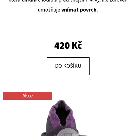
E
umožňuje
vnímat povrch.
T
E
N
A
420 Kč
J
Í
DO KOŠÍKU
T
?
Akce
HLEDAT