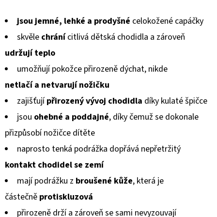
KOŽENOU
hodnocení
PODRÁŽKOU
MAŠLIČKA
jsou jemné, lehké a prodyšné
celokožené capáčky
produktu
RŮŽOVÁ
CAROZOO
skvěle
chrání
citlivá dětská chodidla a zároveň
je
udržují teplo
410
0,0
Kč
umožňují pokožce přirozeně dýchat, nikde
z
netlačí a netvarují
nožičku
5
zajišťují
přirozený vývoj chodidla
díky kulaté špičce
hvězdiček.
jsou
ohebné a poddajné
, díky čemuž se dokonale
přizpůsobí
nožičce dítěte
naprosto tenká podrážka dopřává nepřetržitý
kontakt chodidel
se zemí
mají podrážku z
broušené kůže
, která je
částečně
protiskluzová
přirozeně drží a zároveň se sami nevyzouvají