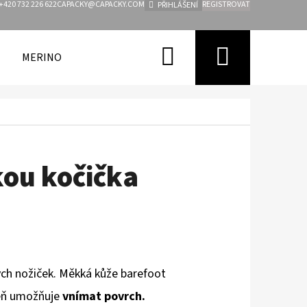
+420 732 226 622
CAPACKY@CAPACKY.COM
REGISTROVAT
PŘIHLÁŠENÍ
Hledat
Nákupn
MERINO
FUNKČNÍ OBLEČENÍ PRO DĚTI
ZNAČKY
košík
ou kočička
ch nožiček. Měkká kůže barefoot
eň
umožňuje
vnímat povrch.
Následující