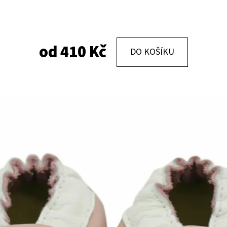
KOŽENÉ CAPÁČKY S KOŽENOU PODRÁŽKOU
KOŽENÉ CAPÁČKY
PTÁČEK RŮŽOVÝ CAROZOO
MAŠLIČKA RŮŽOV
od
410 Kč
DO KOŠÍKU
410 Kč
410 Kč