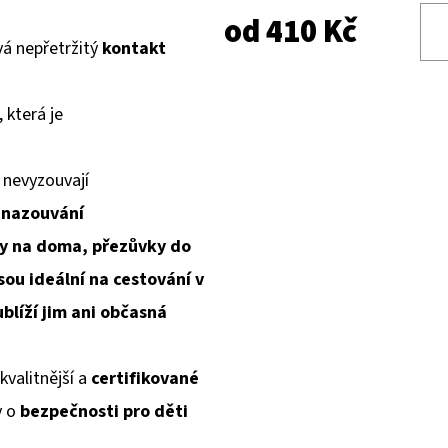
od
410 Kč
á nepřetržitý
kontakt
, která je
 nevyzouvají
 nazouvání
y na doma, přezůvky do
sou ideální na cestování v
blíží jim ani občasná
kvalitnější a
certifikované
y o
bezpečnosti pro děti