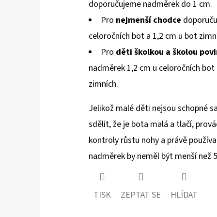
doporučujeme nadměrek do 1 cm.
Pro
nejmenší chodce
doporuču
celoročních bot a 1,2 cm u bot zimn
Pro
děti školkou a školou pov
nadměrek 1,2 cm u celoročních bot
zimních.
Jelikož malé děti nejsou schopné 
sdělit, že je bota malá a tlačí, prov
kontroly růstu nohy a právě používa
nadměrek by neměl být menší než 
TISK
ZEPTAT SE
HLÍDAT