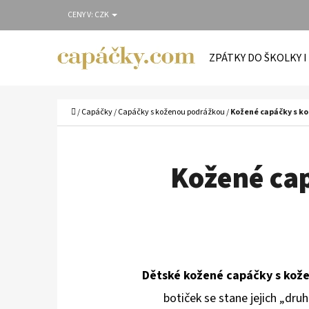
K
Přejít
CENY V:
CZK
O
Zpět
Zpět
na
Š
do
do
obsah
ZPÁTKY DO ŠKOLKY I
Í
obchodu
obchodu
C
K
Domů
/
Capáčky
/
Capáčky s koženou podrážkou
/
Kožené capáčky s k
Kožené ca
Dětské kožené capáčky s kož
botiček se stane jejich „druh