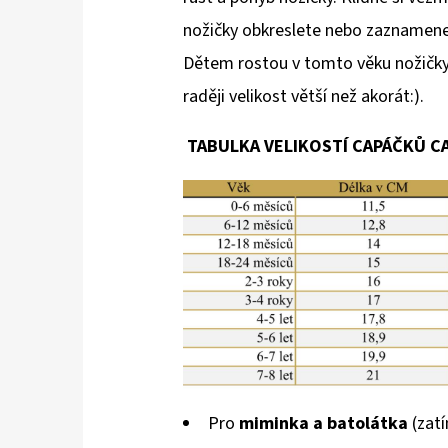
nožičky obkreslete nebo zaznamenejt
Dětem rostou v tomto věku nožičky 
raději velikost větší než akorát:).
TABULKA VELIKOSTÍ CAPÁČKŮ 
Pro
miminka a batolátka
(zatí