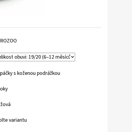
AROZOO
páčky s koženou podrážkou
roky
žová
olte variantu