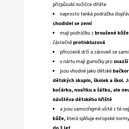
přizpůsobí
nožičce dítěte
naprosto tenká podrážka dopřáv
chodidel
se zemí
mají podrážku z
broušené kůže
částečně
protiskluzová
přirozeně drží a zároveň se sami
v nártu mají gumičky pro
snazší
jsou vhodné jako dětské
bačkor
dětských skupin, školek a škol. J
kočárku, nosítku a šátku, ale neu
návštěva dětského hřiště
a jsou samozřejmě ušité z té nej
kůže,
která splňuje evropské norm
do 3 let