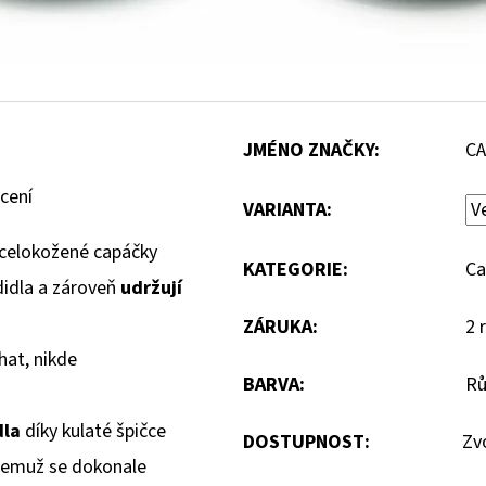
JMÉNO ZNAČKY
:
C
cení
VARIANTA:
celokožené capáčky
KATEGORIE
:
Ca
didla a zároveň
udržují
ZÁRUKA
:
2 
hat, nikde
BARVA
:
Rů
dla
díky kulaté špičce
DOSTUPNOST:
Zv
 čemuž se dokonale