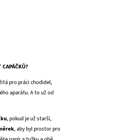
T CAPÁČKŮ?
itá pro práci chodidel,
ého aparátu. A to už od
čku
, pokud je už starší,
dměrek
, aby byl prostor pro
ěte papír a tužku a obě