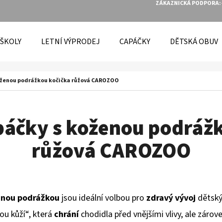
ZÁKAZNICKÁ PODPORA:
 ŠKOLY
LETNÍ VÝPRODEJ
CAPÁČKY
DĚTSKÁ OBUV
O POTŘEBUJETE NAJÍT?
oženou podrážkou kočička růžová CAROZOO
HLEDAT
páčky s koženou podrážk
růžová CAROZOO
DOPORUČUJEME
enou podrážkou
jsou ideální volbou pro
zdravý vývoj
dětský
ou kůží“, která
chrání
chodidla před vnějšími vlivy, ale zárov