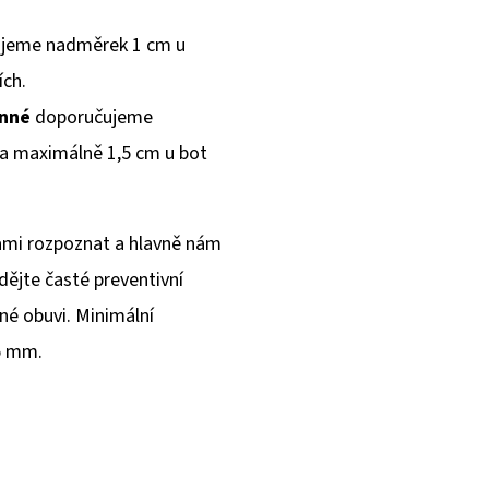
jeme nadměrek 1 cm u
ích.
inné
doporučujeme
 a maximálně 1,5 cm u bot
sami rozpoznat a hlavně nám
ádějte časté preventivní
né obuvi. Minimální
5 mm.