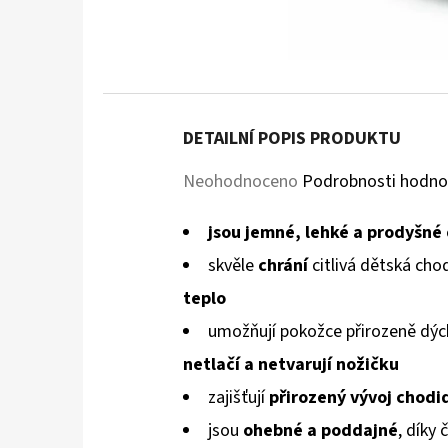
DETAILNÍ POPIS PRODUKTU
Průměrné
Neohodnoceno
Podrobnosti hodno
hodnocení
jsou jemné, lehké a prodyšné
produktu
skvěle
chrání
citlivá dětská cho
je
teplo
0,0
umožňují pokožce přirozeně dýc
z
netlačí a netvarují
nožičku
5
zajišťují
přirozený vývoj chodi
hvězdiček.
jsou
ohebné a poddajné
, díky