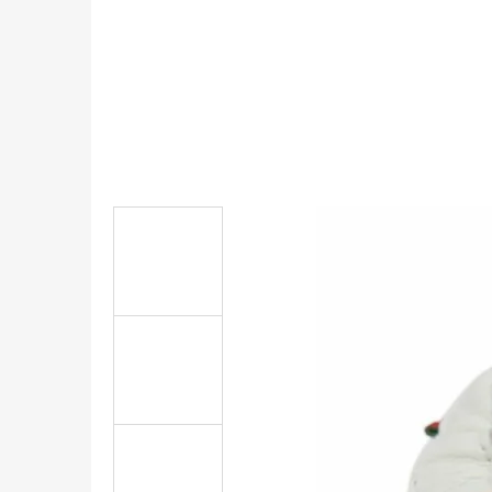
KOŽENÉ CAPÁČKY S KOŽENOU PODRÁŽKOU
ŠTĚNĚ HNĚDÁ CAROZOO
410 Kč