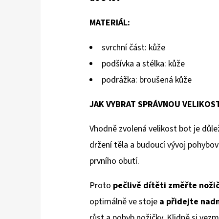
MATERIÁL:
svrchní část: kůže
podšívka a stélka: kůže
podrážka: broušená kůže
JAK VYBRAT SPRÁVNOU VELIKOS
Vhodně zvolená velikost bot je důlež
držení těla a budoucí vývoj pohybov
prvního obutí.
Proto
pečlivě dítěti změřte noži
optimálně ve stoje
a přidejte na
růst a pohyb nožičky. Klidně si vezm