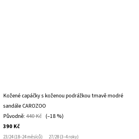
Kožené capáčky s koženou podrážkou tmavě modré
sandále CAROZOO
Původně:
440 Kč
(–18 %)
390 Kč
23/24 (18–24 měsíců)
27/28 (3–4 roky)