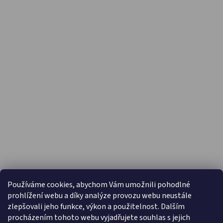
PŘIJÍMÁME ONLINE PLATBY
Používáme cookies, abychom Vám umožnili pohodlné
prohlížení webu a díky analýze provozu webu neustále
zlepšovali jeho funkce, výkon a použitelnost. Dalším
procházením tohoto webu vyjadřujete souhlas s jejich