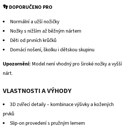
GUMOVOU
hodnocení
PODRÁŽKOU
👣 DOPORUČENO PRO
DINOSAURUS
produktu
MODRÝ
CAROZOO
Normální a užší nožičky
je
Nožky s nižším až běžným nártem
520
0,0
Kč
Děti od prvních krůčků
z
Domácí nošení, školku i dětskou skupinu
5
hvězdiček.
Upozornění:
Model není vhodný pro široké nožky a vyšší
nárt.
VLASTNOSTI A VÝHODY
3D zvířecí detaily – kombinace výšivky a kožených
prvků
Slip-on provedení s pružným lemem