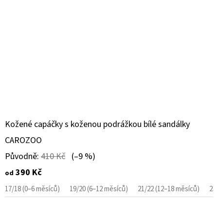
Kožené capáčky s koženou podrážkou bílé sandálky
CAROZOO
Původně:
410 Kč
(–9 %)
390 Kč
od
17/18 (0–6 měsíců)
19/20 (6–12 měsíců)
21/22 (12–18 měsíců)
23