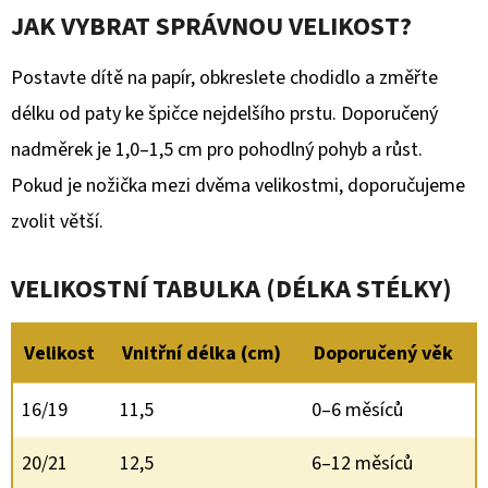
JAK VYBRAT SPRÁVNOU VELIKOST?
Postavte dítě na papír, obkreslete chodidlo a změřte
délku od paty ke špičce nejdelšího prstu. Doporučený
nadměrek je 1,0–1,5 cm pro pohodlný pohyb a růst.
Pokud je nožička mezi dvěma velikostmi, doporučujeme
zvolit větší.
VELIKOSTNÍ TABULKA (DÉLKA STÉLKY)
Velikost
Vnitřní délka (cm)
Doporučený věk
16/19
11,5
0–6 měsíců
20/21
12,5
6–12 měsíců