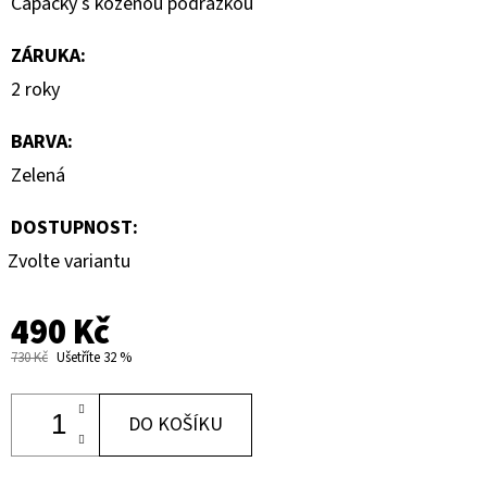
Capáčky s koženou podrážkou
ZÁRUKA
:
2 roky
BARVA
:
Zelená
DOSTUPNOST:
Zvolte variantu
490 Kč
730 Kč
Ušetříte 32 %
DO KOŠÍKU