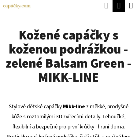
K
Hledat
Náku
Přejít
O
Zpět
Zpět
na
koší
Š
obsah
Kožené capáčky s
Í
C
K
koženou podrážkou -
O
P
zelené Balsam Green -
O
MIKK-LINE
T
Ř
E
Stylové dětské capáčky
Mikk-line
z měkké, prodyšné
B
kůže s roztomilými 3D zvířecími detaily. Lehoučké,
U
flexibilní a bezpečné pro první krůčky i hraní doma.
J
Protiskluzová kožená podrážka, širší střih a pružný lem