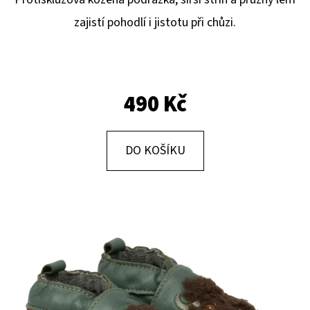
E
zajistí pohodlí i jistotu při chůzi.
T
E
N
A
490 Kč
J
Í
DO KOŠÍKU
T
?
HLEDAT