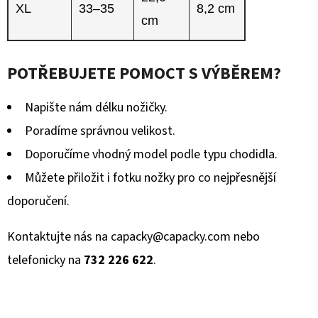
XL
33–35
8,2 cm
cm
POTŘEBUJETE POMOCT S VÝBĚREM?
Napište nám délku nožičky.
Poradíme správnou velikost.
Doporučíme vhodný model podle typu chodidla.
Můžete přiložit i fotku nožky pro co nejpřesnější
doporučení.
Kontaktujte nás na
capacky@capacky.com
nebo
telefonicky na
732 226 622
.