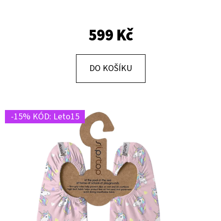
E
T
599 Kč
E
N
A
DO KOŠÍKU
J
Í
T
-15% KÓD: Leto15
?
HLEDAT