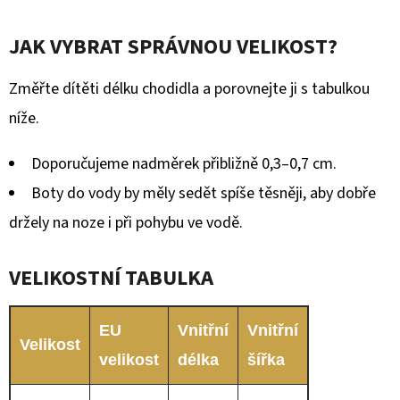
JAK VYBRAT SPRÁVNOU VELIKOST?
Změřte dítěti délku chodidla a porovnejte ji s tabulkou
níže.
Doporučujeme nadměrek přibližně 0,3–0,7 cm.
Boty do vody by měly sedět spíše těsněji, aby dobře
držely na noze i při pohybu ve vodě.
VELIKOSTNÍ TABULKA
EU
Vnitřní
Vnitřní
Velikost
velikost
délka
šířka