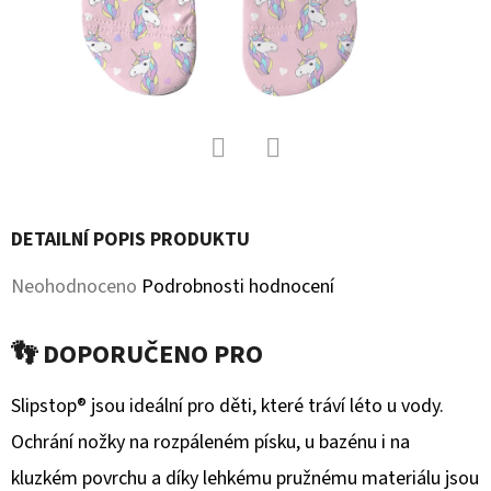
D
O
P
O
R
U
Facebook
Twitter
Č
DETAILNÍ POPIS PRODUKTU
U
J
Průměrné
Neohodnoceno
Podrobnosti hodnocení
E
hodnocení
M
👣 DOPORUČENO PRO
produktu
E
je
Slipstop® jsou ideální pro děti, které tráví léto u vody.
0,0
Ochrání nožky na rozpáleném písku, u bazénu i na
KOŽENÉ
CAPÁČKY
z
kluzkém povrchu a díky lehkému pružnému materiálu jsou
S