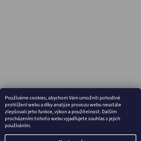
PŘIJÍMÁME ONLINE PLATBY
Používáme cookies, abychom Vám umožnili pohodlné
prohlížení webu a díky analýze provozu webu neustále
zlepšovali jeho funkce, výkon a použitelnost. Dalším
procházením tohoto webu vyjadřujete souhlas s jejich
používáním.