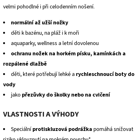
GUMOVOU
5
velmi pohodlné i při celodenním nošení.
PODRÁŽKOU
ŠTĚNĚ
hvězdiček.
NA
normální až užší nožky
HNĚDÉ
CAROZOO
děti k bazénu, na pláž i k moři
520
aquaparky, wellness a letní dovolenou
Kč
ochranu nožek na horkém písku, kamínkách a
rozpálené dlažbě
děti, které potřebují lehké a
rychleschnoucí boty do
vody
jako
přezůvky do školky nebo na cvičení
VLASTNOSTI A VÝHODY
Speciální
protiskluzová podrážka
pomáhá snižovat
riziko uklouznutí na mokrém povrchu*