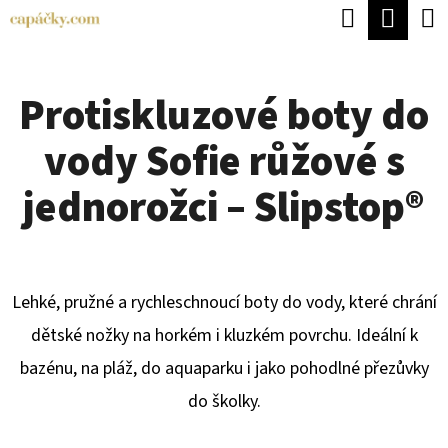
K
Hledat
Náku
Přejít
O
Zpět
Zpět
na
koší
Š
obsah
Protiskluzové boty do
Í
C
K
vody Sofie růžové s
O
P
jednorožci – Slipstop®
O
T
Ř
Lehké, pružné a rychleschnoucí boty do vody, které chrání
E
dětské nožky na horkém i kluzkém povrchu. Ideální k
B
bazénu, na pláž, do aquaparku i jako pohodlné přezůvky
U
do školky.
J