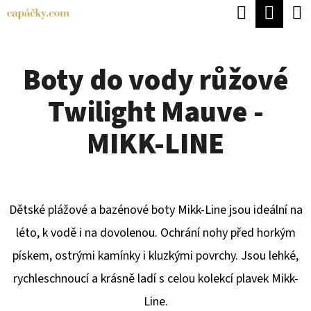
K
Hledat
Náku
Přejít
O
Zpět
Zpět
na
koší
Š
obsah
Boty do vody růžové
Í
C
K
Twilight Mauve -
O
P
MIKK-LINE
O
T
Ř
Dětské plážové a bazénové boty Mikk-Line jsou ideální na
E
léto, k vodě i na dovolenou. Ochrání nohy před horkým
B
pískem, ostrými kamínky i kluzkými povrchy. Jsou lehké,
U
rychleschnoucí a krásně ladí s celou kolekcí plavek Mikk-
J
Line.