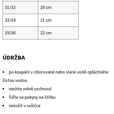
31/32
20 cm
33/34
21 cm
35/36
22 cm
ÚDRŽBA
po koupání v chlorované nebo slané vodě opláchněte
čistou vodou
nechte volně uschnout
řiďte se pokyny na štítku
nesušit v sušičce