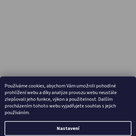
PŘIJÍMÁME ONLINE PLATBY
Používáme cookies, abychom Vám umožnili pohodlné
prohlížení webu a díky analýze provozu webu neustále
zlepšovali jeho funkce, výkon a použitelnost. Dalším
procházením tohoto webu vyjadřujete souhlas s jejich
používáním.
Nastavení
Vytvořil Shoptet