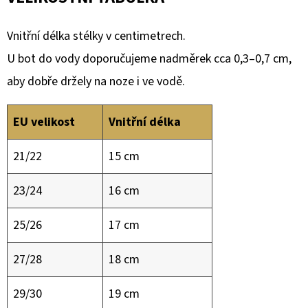
Vnitřní délka stélky v centimetrech.
U bot do vody doporučujeme nadměrek cca 0,3–0,7 cm,
aby dobře držely na noze i ve vodě.
EU velikost
Vnitřní délka
21/22
15 cm
23/24
16 cm
25/26
17 cm
27/28
18 cm
29/30
19 cm