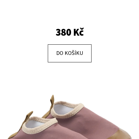
E
T
E
380 Kč
N
A
J
DO KOŠÍKU
Í
T
?
HLEDAT