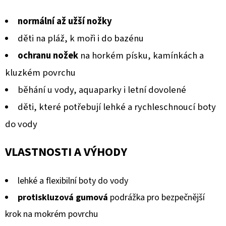
BERÁNKEM
produktu
ČERNÉ
normální až užší nožky
S
je
BRZDIČKOU
děti na pláž, k moři i do bazénu
0,0
380
ochranu nožek
na horkém písku, kamínkách a
Kč
z
Původně:
5
kluzkém povrchu
430
Kč
hvězdiček.
běhání u vody, aquaparky i letní dovolené
děti, které potřebují lehké a rychleschnoucí boty
do vody
VLASTNOSTI A VÝHODY
lehké a flexibilní boty do vody
protiskluzová gumová
podrážka pro bezpečnější
krok na mokrém povrchu