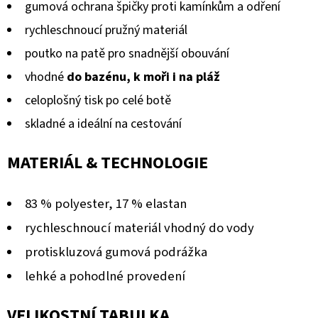
gumová ochrana špičky proti kamínkům a odření
rychleschnoucí pružný materiál
poutko na patě pro snadnější obouvání
vhodné
do bazénu, k moři i na pláž
celoplošný tisk po celé botě
skladné a ideální na cestování
MATERIÁL & TECHNOLOGIE
83 % polyester, 17 % elastan
rychleschnoucí materiál vhodný do vody
protiskluzová gumová podrážka
lehké a pohodlné provedení
VELIKOSTNÍ TABULKA