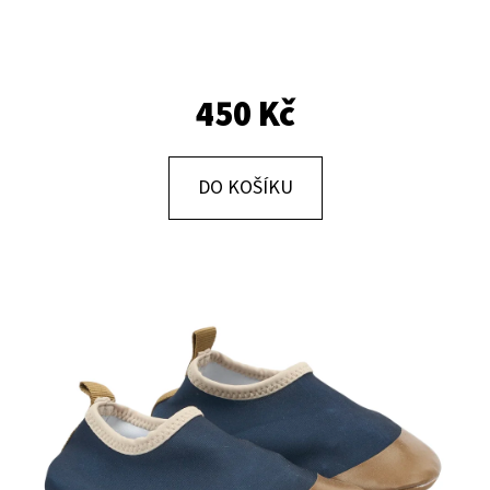
E
T
E
450 Kč
N
A
J
DO KOŠÍKU
Í
T
?
HLEDAT