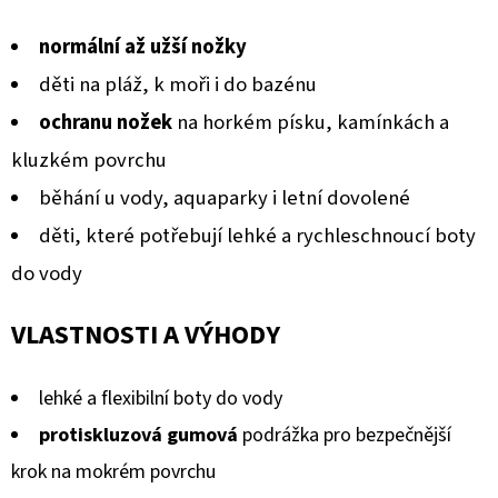
GUMOVOU
produktu
PODRÁŽKOU
normální až užší nožky
DINOSAURUS
je
MODRÝ
děti na pláž, k moři i do bazénu
CAROZOO
0,0
ochranu nožek
na horkém písku, kamínkách a
520
z
Kč
5
kluzkém povrchu
hvězdiček.
běhání u vody, aquaparky i letní dovolené
děti, které potřebují lehké a rychleschnoucí boty
do vody
VLASTNOSTI A VÝHODY
lehké a flexibilní boty do vody
protiskluzová gumová
podrážka pro bezpečnější
krok na mokrém povrchu