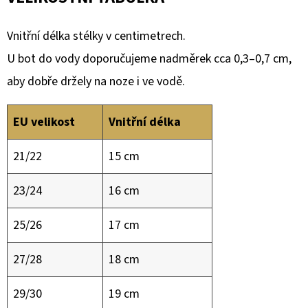
Vnitřní délka stélky v centimetrech.
U bot do vody doporučujeme nadměrek cca 0,3–0,7 cm,
aby dobře držely na noze i ve vodě.
EU velikost
Vnitřní délka
21/22
15 cm
23/24
16 cm
25/26
17 cm
27/28
18 cm
29/30
19 cm