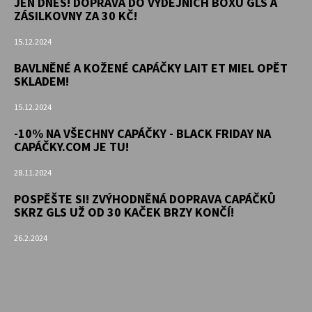
JEN DNES! DOPRAVA DO VÝDEJNÍCH BOXŮ GLS A
ZÁSILKOVNY ZA 30 KČ!
15.12.2024
BAVLNĚNÉ A KOŽENÉ CAPÁČKY LAIT ET MIEL OPĚT
SKLADEM!
15.12.2024
-10% NA VŠECHNY CAPÁČKY - BLACK FRIDAY NA
CAPÁČKY.COM JE TU!
28.11.2024
POSPĚŠTE SI! ZVÝHODNĚNÁ DOPRAVA CAPÁČKŮ
SKRZ GLS UŽ OD 30 KAČEK BRZY KONČÍ!
26.2.2024