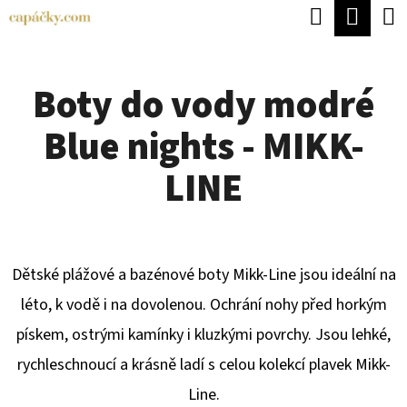
K
Hledat
Náku
Přejít
O
Zpět
Zpět
na
koší
Š
obsah
Boty do vody modré
Í
C
K
Blue nights - MIKK-
O
P
LINE
O
T
Ř
Dětské plážové a bazénové boty Mikk-Line jsou ideální na
E
léto, k vodě i na dovolenou. Ochrání nohy před horkým
B
pískem, ostrými kamínky i kluzkými povrchy. Jsou lehké,
U
rychleschnoucí a krásně ladí s celou kolekcí plavek Mikk-
J
Line.