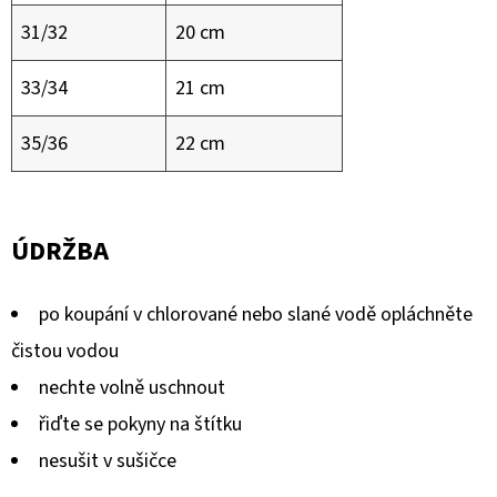
31/32
20 cm
33/34
21 cm
35/36
22 cm
ÚDRŽBA
po koupání v chlorované nebo slané vodě opláchněte
čistou vodou
nechte volně uschnout
řiďte se pokyny na štítku
nesušit v sušičce