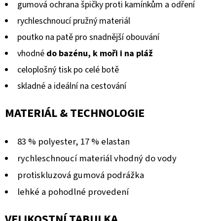
gumová ochrana špičky proti kamínkům a odření
rychleschnoucí pružný materiál
poutko na patě pro snadnější obouvání
vhodné
do bazénu, k moři i na pláž
celoplošný tisk po celé botě
skladné a ideální na cestování
MATERIÁL & TECHNOLOGIE
83 % polyester, 17 % elastan
rychleschnoucí materiál vhodný do vody
protiskluzová gumová podrážka
lehké a pohodlné provedení
VELIKOSTNÍ TABULKA