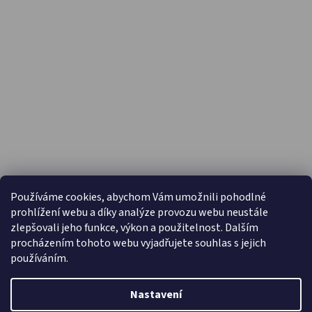
PŘIJÍMÁME ONLINE PLATBY
Používáme cookies, abychom Vám umožnili pohodlné
prohlížení webu a díky analýze provozu webu neustále
zlepšovali jeho funkce, výkon a použitelnost. Dalším
procházením tohoto webu vyjadřujete souhlas s jejich
používáním.
Nastavení
Vytvořil Shoptet