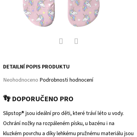
D
O
P
O
R
U
Facebook
Twitter
Č
DETAILNÍ POPIS PRODUKTU
U
J
Průměrné
Neohodnoceno
Podrobnosti hodnocení
E
hodnocení
M
👣 DOPORUČENO PRO
produktu
E
je
Slipstop® jsou ideální pro děti, které tráví léto u vody.
0,0
Ochrání nožky na rozpáleném písku, u bazénu i na
SOFTSHELLOVÉ
CAPÁČKY
z
kluzkém povrchu a díky lehkému pružnému materiálu jsou
S