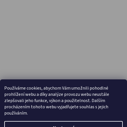
PŘIJÍMÁME ONLINE PLATBY
Používáme cookies, abychom Vám umožnili pohodlné
prohlížení webu a díky analýze provozu webu neustále
zlepšovali jeho funkce, výkon a použitelnost. Dalším
procházením tohoto webu vyjadřujete souhlas s jejich
používáním.