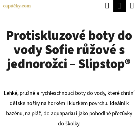
K
Hledat
Náku
Přejít
O
Zpět
Zpět
na
koší
Š
obsah
Protiskluzové boty do
Í
C
K
vody Sofie růžové s
O
P
jednorožci – Slipstop®
O
T
Ř
Lehké, pružné a rychleschnoucí boty do vody, které chrání
E
dětské nožky na horkém i kluzkém povrchu. Ideální k
B
bazénu, na pláž, do aquaparku i jako pohodlné přezůvky
U
do školky.
J