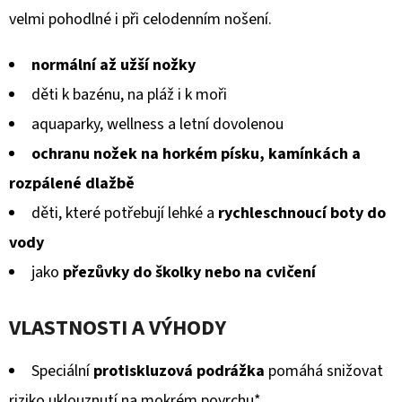
MICROFLEECEM
5
velmi pohodlné i při celodenním nošení.
ČERNÉ
hvězdiček.
380
normální až užší nožky
Kč
Původně:
děti k bazénu, na pláž i k moři
430
Kč
aquaparky, wellness a letní dovolenou
ochranu nožek na horkém písku, kamínkách a
rozpálené dlažbě
děti, které potřebují lehké a
rychleschnoucí boty do
vody
jako
přezůvky do školky nebo na cvičení
VLASTNOSTI A VÝHODY
Speciální
protiskluzová podrážka
pomáhá snižovat
riziko uklouznutí na mokrém povrchu*