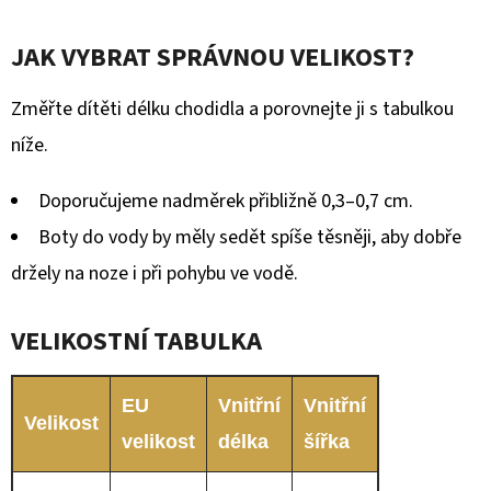
JAK VYBRAT SPRÁVNOU VELIKOST?
Změřte dítěti délku chodidla a porovnejte ji s tabulkou
níže.
Doporučujeme nadměrek přibližně 0,3–0,7 cm.
Boty do vody by měly sedět spíše těsněji, aby dobře
držely na noze i při pohybu ve vodě.
VELIKOSTNÍ TABULKA
EU
Vnitřní
Vnitřní
Velikost
velikost
délka
šířka