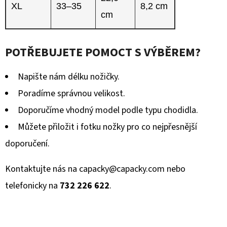
XL
33–35
8,2 cm
cm
POTŘEBUJETE POMOCT S VÝBĚREM?
Napište nám délku nožičky.
Poradíme správnou velikost.
Doporučíme vhodný model podle typu chodidla.
Můžete přiložit i fotku nožky pro co nejpřesnější
doporučení.
Kontaktujte nás na
capacky@capacky.com
nebo
telefonicky na
732 226 622
.