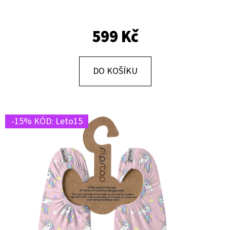
E
T
599 Kč
E
N
A
DO KOŠÍKU
J
Í
T
-15% KÓD: Leto15
?
HLEDAT