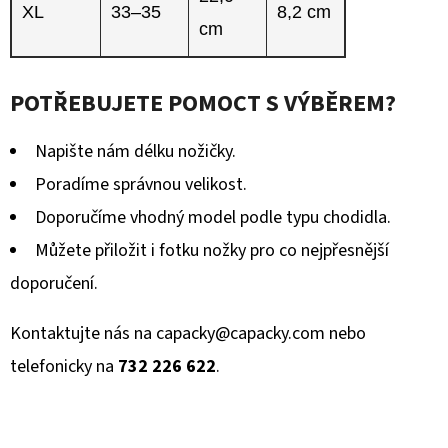
XL
33–35
8,2 cm
cm
POTŘEBUJETE POMOCT S VÝBĚREM?
Napište nám délku nožičky.
Poradíme správnou velikost.
Doporučíme vhodný model podle typu chodidla.
Můžete přiložit i fotku nožky pro co nejpřesnější
doporučení.
Kontaktujte nás na
capacky@capacky.com
nebo
telefonicky na
732 226 622
.