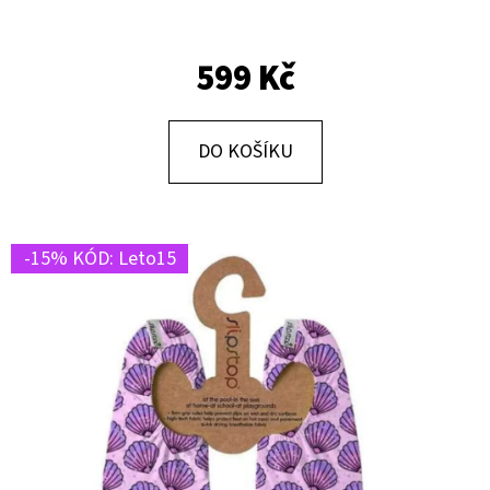
E
T
599 Kč
E
N
A
DO KOŠÍKU
J
Í
T
-15% KÓD: Leto15
?
HLEDAT