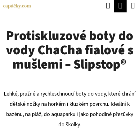
K
Hledat
Náku
Přejít
O
Zpět
Zpět
na
koší
Š
obsah
Protiskluzové boty do
Í
C
K
vody ChaCha fialové s
O
P
mušlemi – Slipstop®
O
T
Ř
Lehké, pružné a rychleschnoucí boty do vody, které chrání
E
dětské nožky na horkém i kluzkém povrchu. Ideální k
B
bazénu, na pláž, do aquaparku i jako pohodlné přezůvky
U
do školky.
J