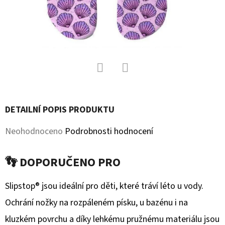
D
O
P
O
R
U
Facebook
Twitter
Č
DETAILNÍ POPIS PRODUKTU
U
J
Průměrné
Neohodnoceno
Podrobnosti hodnocení
E
hodnocení
M
👣 DOPORUČENO PRO
produktu
E
je
Slipstop® jsou ideální pro děti, které tráví léto u vody.
0,0
Ochrání nožky na rozpáleném písku, u bazénu i na
KOŽENÉ
CAPÁČKY
z
kluzkém povrchu a díky lehkému pružnému materiálu jsou
S