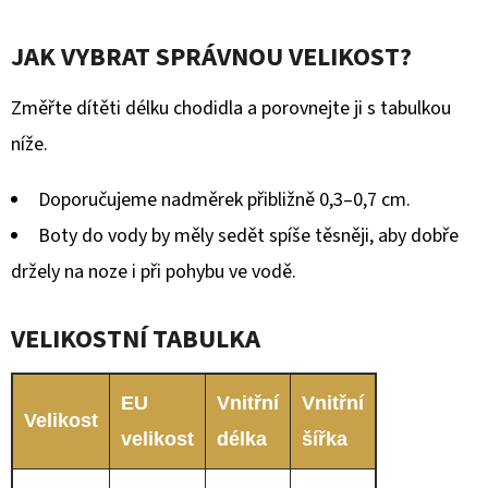
JAK VYBRAT SPRÁVNOU VELIKOST?
Změřte dítěti délku chodidla a porovnejte ji s tabulkou
níže.
Doporučujeme nadměrek přibližně 0,3–0,7 cm.
Boty do vody by měly sedět spíše těsněji, aby dobře
držely na noze i při pohybu ve vodě.
VELIKOSTNÍ TABULKA
EU
Vnitřní
Vnitřní
Velikost
velikost
délka
šířka