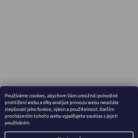
PŘIJÍMÁME ONLINE PLATBY
Používáme cookies, abychom Vám umožnili pohodlné
prohlížení webu a díky analýze provozu webu neustále
zlepšovali jeho funkce, výkon a použitelnost. Dalším
procházením tohoto webu vyjadřujete souhlas s jejich
používáním.