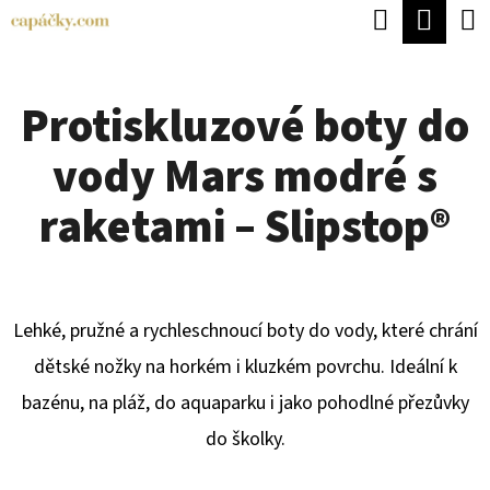
K
Hledat
Náku
Přejít
O
Zpět
Zpět
na
koší
Š
obsah
Protiskluzové boty do
Í
C
K
vody Mars modré s
O
P
raketami – Slipstop®
O
T
Ř
Lehké, pružné a rychleschnoucí boty do vody, které chrání
E
dětské nožky na horkém i kluzkém povrchu. Ideální k
B
bazénu, na pláž, do aquaparku i jako pohodlné přezůvky
U
do školky.
J