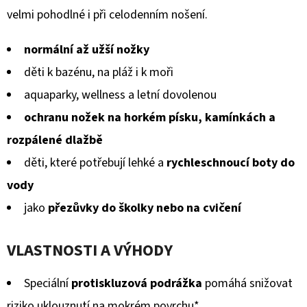
KOŽENOU
5
velmi pohodlné i při celodenním nošení.
PODRÁŽKOU
BERUŠKA
hvězdiček.
A
normální až užší nožky
KOPRETINA
CAROZOO
děti k bazénu, na pláž i k moři
410
aquaparky, wellness a letní dovolenou
Kč
ochranu nožek na horkém písku, kamínkách a
rozpálené dlažbě
děti, které potřebují lehké a
rychleschnoucí boty do
vody
jako
přezůvky do školky nebo na cvičení
VLASTNOSTI A VÝHODY
Speciální
protiskluzová podrážka
pomáhá snižovat
riziko uklouznutí na mokrém povrchu*