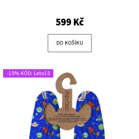
E
T
599 Kč
E
N
A
DO KOŠÍKU
J
Í
T
-15% KÓD: Leto15
?
HLEDAT