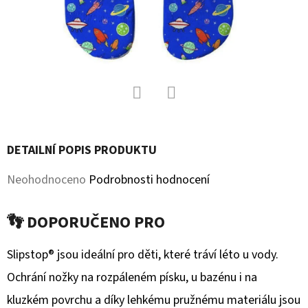
D
O
P
O
R
U
Facebook
Twitter
Č
DETAILNÍ POPIS PRODUKTU
U
J
Průměrné
Neohodnoceno
Podrobnosti hodnocení
E
hodnocení
M
👣 DOPORUČENO PRO
produktu
E
je
Slipstop® jsou ideální pro děti, které tráví léto u vody.
0,0
Ochrání nožky na rozpáleném písku, u bazénu i na
KOŽENÉ
CAPÁČKY
z
kluzkém povrchu a díky lehkému pružnému materiálu jsou
S