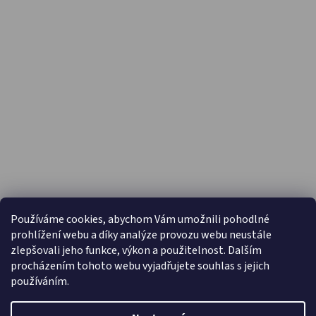
PŘIJÍMÁME ONLINE PLATBY
Používáme cookies, abychom Vám umožnili pohodlné
prohlížení webu a díky analýze provozu webu neustále
zlepšovali jeho funkce, výkon a použitelnost. Dalším
procházením tohoto webu vyjadřujete souhlas s jejich
používáním.