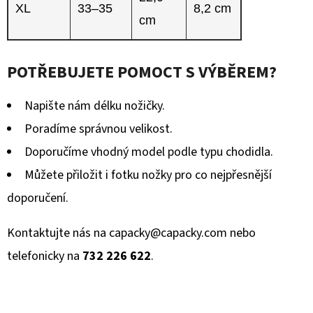
XL
33–35
8,2 cm
cm
POTŘEBUJETE POMOCT S VÝBĚREM?
Napište nám délku nožičky.
Poradíme správnou velikost.
Doporučíme vhodný model podle typu chodidla.
Můžete přiložit i fotku nožky pro co nejpřesnější
doporučení.
Kontaktujte nás na
capacky@capacky.com
nebo
telefonicky na
732 226 622
.