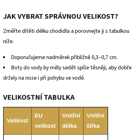
JAK VYBRAT SPRÁVNOU VELIKOST?
Změřte dítěti délku chodidla a porovnejte ji s tabulkou
níže.
Doporučujeme nadměrek přibližně 0,3–0,7 cm.
Boty do vody by měly sedět spíše těsněji, aby dobře
držely na noze i při pohybu ve vodě.
VELIKOSTNÍ TABULKA
EU
Vnitřní
Vnitřní
Velikost
velikost
délka
šířka