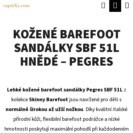
K
Hledat
Náku
Přejít
O
Zpět
Zpět
na
koší
Š
obsah
KOŽENÉ BAREFOOT
Í
C
K
SANDÁLKY SBF 51L
O
P
HNĚDÉ – PEGRES
O
T
Ř
Lehké kožené barefoot sandálky Pegres SBF 51L
z
E
kolekce
Skinny Barefoot
jsou navržené pro děti s
B
normálně širokou až užší nožkou
. Díky kvalitní italské
U
přírodní kůži, flexibilní barefoot podrážce a nízké
J
hmotnosti poskytují maximální pohodlí při každodenním