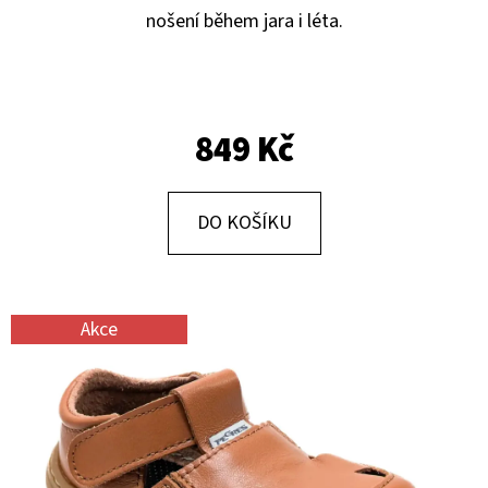
E
nošení během jara i léta.
T
E
N
849 Kč
A
J
Í
DO KOŠÍKU
T
?
Akce
HLEDAT