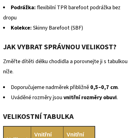
Podrážka:
flexibilní TPR barefoot podrážka bez
dropu
Kolekce:
Skinny Barefoot (SBF)
JAK VYBRAT SPRÁVNOU VELIKOST?
Změřte dítěti délku chodidla a porovnejte ji s tabulkou
níže.
Doporučujeme nadměrek přibližně
0,5–0,7 cm
.
Uváděné rozměry jsou
vnitřní rozměry obuvi
.
VELIKOSTNÍ TABULKA
Vnitřní
Vnitřní