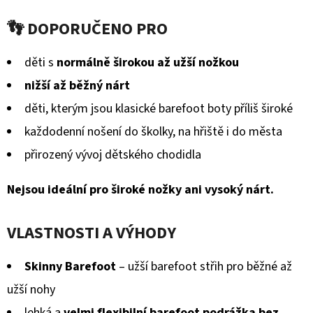
GUMOVOU
hodnocení
PODRÁŽKOU
👣 DOPORUČENO PRO
ŠTĚNĚ
produktu
NA
HNĚDÉ
je
děti s
normálně širokou až užší nožkou
CAROZOO
0,0
nižší až běžný nárt
520
z
Kč
děti, kterým jsou klasické barefoot boty příliš široké
5
každodenní nošení do školky, na hřiště i do města
hvězdiček.
přirozený vývoj dětského chodidla
Nejsou ideální pro široké nožky ani vysoký nárt.
VLASTNOSTI A VÝHODY
Skinny Barefoot
– užší barefoot střih pro běžné až
užší nohy
lehká a
velmi flexibilní barefoot podrážka bez