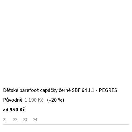
Dětské barefoot capáčky černé SBF 64 1.1 - PEGRES
Původně:
1 190 Kč
(–20 %)
950 Kč
od
21
22
23
24