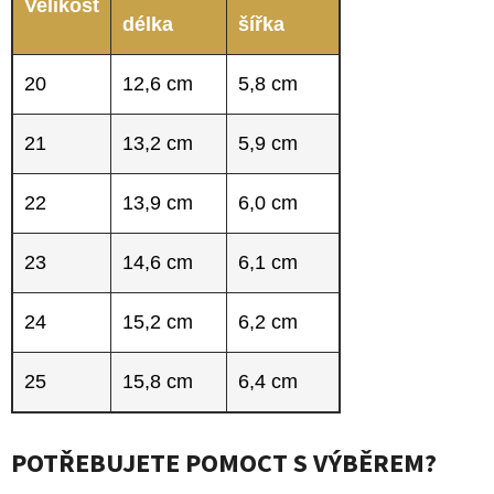
Velikost
délka
šířka
20
12,6 cm
5,8 cm
21
13,2 cm
5,9 cm
22
13,9 cm
6,0 cm
23
14,6 cm
6,1 cm
24
15,2 cm
6,2 cm
25
15,8 cm
6,4 cm
POTŘEBUJETE POMOCT S VÝBĚREM?