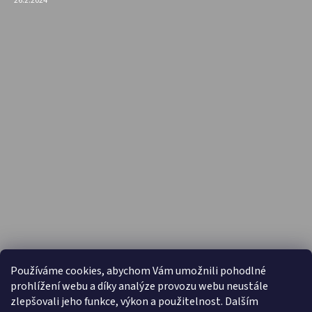
26.2.2024
PŘIJÍMÁME ONLINE PLATBY
Používáme cookies, abychom Vám umožnili pohodlné
prohlížení webu a díky analýze provozu webu neustále
zlepšovali jeho funkce, výkon a použitelnost. Dalším