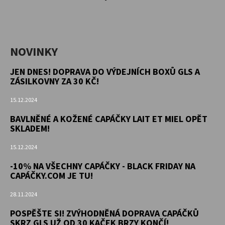
NOVINKY
JEN DNES! DOPRAVA DO VÝDEJNÍCH BOXŮ GLS A
ZÁSILKOVNY ZA 30 KČ!
15.12.2024
BAVLNĚNÉ A KOŽENÉ CAPÁČKY LAIT ET MIEL OPĚT
SKLADEM!
15.12.2024
-10% NA VŠECHNY CAPÁČKY - BLACK FRIDAY NA
CAPÁČKY.COM JE TU!
28.11.2024
POSPĚŠTE SI! ZVÝHODNĚNÁ DOPRAVA CAPÁČKŮ
SKRZ GLS UŽ OD 30 KAČEK BRZY KONČÍ!