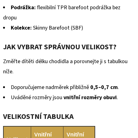
Podrážka:
flexibilní TPR barefoot podrážka bez
dropu
Kolekce:
Skinny Barefoot (SBF)
JAK VYBRAT SPRÁVNOU VELIKOST?
Změřte dítěti délku chodidla a porovnejte ji s tabulkou
níže.
Doporučujeme nadměrek přibližně
0,5–0,7 cm
.
Uváděné rozměry jsou
vnitřní rozměry obuvi
.
VELIKOSTNÍ TABULKA
Vnitřní
Vnitřní