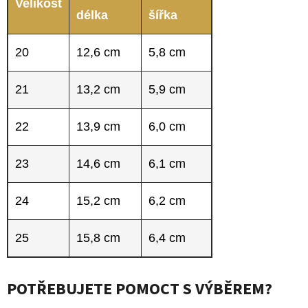
Velikost
délka
šířka
20
12,6 cm
5,8 cm
21
13,2 cm
5,9 cm
22
13,9 cm
6,0 cm
23
14,6 cm
6,1 cm
24
15,2 cm
6,2 cm
25
15,8 cm
6,4 cm
POTŘEBUJETE POMOCT S VÝBĚREM?