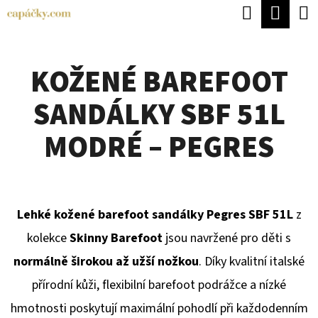
K
Hledat
Náku
Přejít
O
Zpět
Zpět
na
koší
Š
obsah
KOŽENÉ BAREFOOT
Í
C
K
SANDÁLKY SBF 51L
O
P
MODRÉ – PEGRES
O
T
Ř
Lehké kožené barefoot sandálky Pegres SBF 51L
z
E
kolekce
Skinny Barefoot
jsou navržené pro děti s
B
normálně širokou až užší nožkou
. Díky kvalitní italské
U
přírodní kůži, flexibilní barefoot podrážce a nízké
J
hmotnosti poskytují maximální pohodlí při každodenním