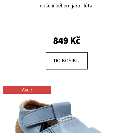
E
nošení během jara i léta.
T
E
N
849 Kč
A
J
Í
DO KOŠÍKU
T
?
Akce
HLEDAT