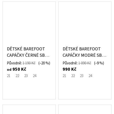
DĚTSKÉ BAREFOOT
DĚTSKÉ BAREFOOT
CAPÁČKY ČERNÉ SBF
CAPÁČKY MODRÉ SBF
64 1.1 - PEGRES
63 - PEGRES
Původně:
1 190 Kč
(–20 %)
Původně:
1 090 Kč
(–9 %)
950 Kč
990 Kč
od
21
22
23
24
21
22
23
24