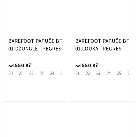
BAREFOOT PAPUČE BF
BAREFOOT PAPUČE BF
01 DŽUNGLE - PEGRES
01 LOUKA - PEGRES
550 Kč
550 Kč
od
od
20
21
22
23
24
25
26
21
27
22
28
23
29
24
30
25
26