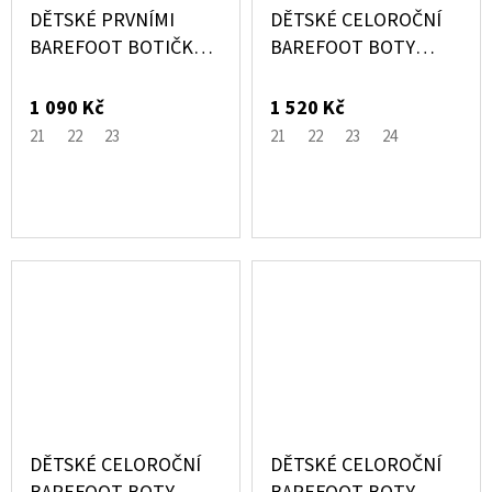
DĚTSKÉ PRVNÍMI
DĚTSKÉ CELOROČNÍ
BAREFOOT BOTIČKY -
BAREFOOT BOTY
RŮŽOVÉ SBF 64 0.1 -
ČERNÉ B 1408 -
PEGRES
PEGRES
1 090 Kč
1 520 Kč
21
22
23
21
22
23
24
DĚTSKÉ CELOROČNÍ
DĚTSKÉ CELOROČNÍ