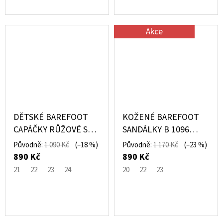
Akce
DĚTSKÉ BAREFOOT
KOŽENÉ BAREFOOT
CAPÁČKY RŮŽOVÉ SBF
SANDÁLKY B 1096
63 - PEGRES
BÉŽOVÉ – PEGRES
Původně:
1 090 Kč
(–18 %)
Původně:
1 170 Kč
(–23 %)
890 Kč
890 Kč
21
22
23
24
20
22
23