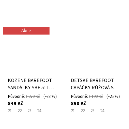
Akce
KOŽENÉ BAREFOOT
DĚTSKÉ BAREFOOT
SANDÁLKY SBF 51L
CAPÁČKY RŮŽOVÁ SBF
RŮŽOVÉ – PEGRES
64 1.1 - PEGRES
Původně:
1 270 Kč
(–33 %)
Původně:
1 190 Kč
(–25 %)
849 Kč
890 Kč
21
22
23
24
21
22
23
24