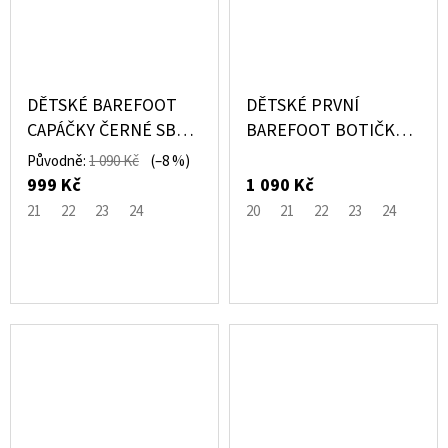
DĚTSKÉ BAREFOOT
DĚTSKÉ PRVNÍ
CAPÁČKY ČERNÉ SBF
BAREFOOT BOTIČKY
63 - PEGRES
ČERNÉ SBF 64 0.1 -
Původně:
1 090 Kč
(–8 %)
PEGRES
999 Kč
1 090 Kč
21
22
23
24
20
21
22
23
24