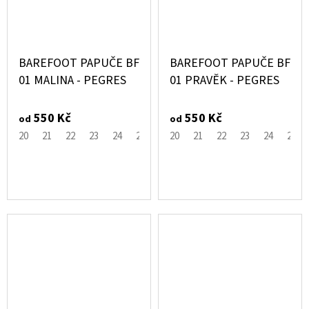
BAREFOOT PAPUČE BF
BAREFOOT PAPUČE BF
01 MALINA - PEGRES
01 PRAVĚK - PEGRES
550 Kč
550 Kč
od
od
20
21
22
23
24
25
26
20
27
21
28
22
29
23
30
24
25