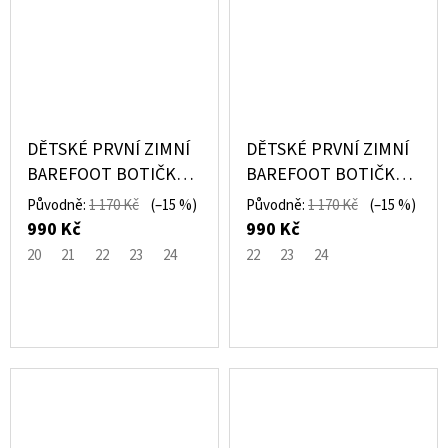
DĚTSKÉ PRVNÍ ZIMNÍ
DĚTSKÉ PRVNÍ ZIMNÍ
BAREFOOT BOTIČKY -
BAREFOOT BOTIČKY -
HNĚDÉ SBF 64W -
RŮŽOVÉ SBF 64W -
Původně:
1 170 Kč
(–15 %)
Původně:
1 170 Kč
(–15 %)
PEGRES
PEGRES
990 Kč
990 Kč
20
21
22
23
24
22
23
24