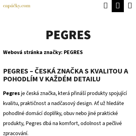
K
Hledat
Náku
Přejít
O
Zpět
Zpět
na
koší
Š
obsah
PEGRES
Í
C
K
O
Webová stránka značky:
PEGRES
P
O
PEGRES – ČESKÁ ZNAČKA S KVALITOU A
T
POHODLÍM V KAŽDÉM DETAILU
Ř
Pegres
je česká značka, která přináší produkty spojující
E
kvalitu, praktičnost a nadčasový design. Ať už hledáte
B
pohodlné domácí doplňky, obuv nebo jiné praktické
U
produkty, Pegres dbá na komfort, odolnost a pečlivé
J
zpracování.