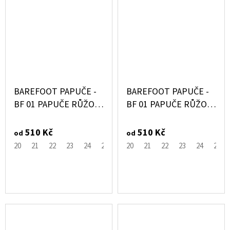
BAREFOOT PAPUČE -
BAREFOOT PAPUČE -
BF 01 PAPUČE RŮŽOVÁ
BF 01 PAPUČE RŮŽOVÁ
- PEGRES
DONUT - PEGRES
510 Kč
510 Kč
od
od
20
21
22
23
24
25
26
20
27
21
28
22
29
23
30
24
31
25
3