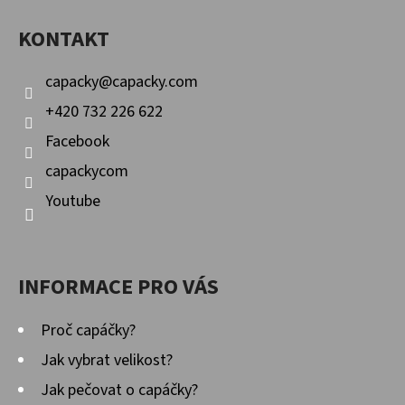
Í
A
P
KONTAKT
T
R
Í
V
capacky
@
capacky.com
K
+420 732 226 622
Y
Facebook
V
Ý
capackycom
P
Youtube
I
S
U
INFORMACE PRO VÁS
Proč capáčky?
Jak vybrat velikost?
Jak pečovat o capáčky?