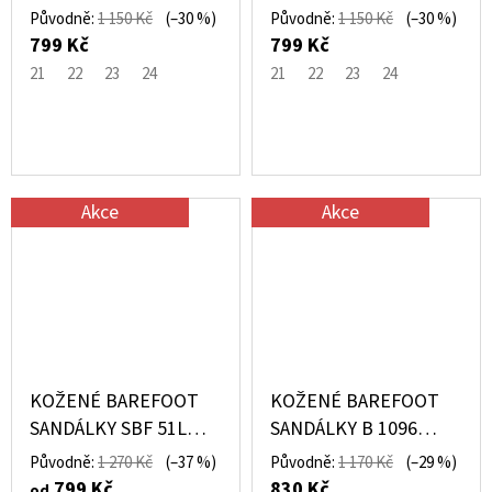
ANTRACIT – PEGRES
BÉŽOVÉ – PEGRES
Původně:
1 150 Kč
(–30 %)
Původně:
1 150 Kč
(–30 %)
799 Kč
799 Kč
21
22
23
24
21
22
23
24
Akce
Akce
KOŽENÉ BAREFOOT
KOŽENÉ BAREFOOT
SANDÁLKY SBF 51L
SANDÁLKY B 1096
ČERNÉ – PEGRES
ČERNÉ – PEGRES
Původně:
1 270 Kč
(–37 %)
Původně:
1 170 Kč
(–29 %)
799 Kč
830 Kč
od