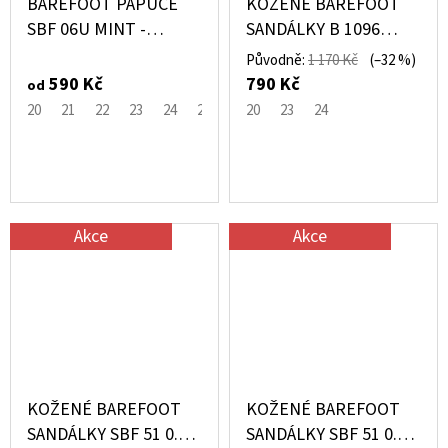
BAREFOOT PAPUČE
KOŽENÉ BAREFOOT
SBF 06U MINT -
SANDÁLKY B 1096
PEGRES
RŮŽOVÉ – PEGRES
Původně:
1 170 Kč
(–32 %)
590 Kč
790 Kč
od
20
21
22
23
24
25
26
20
27
23
28
24
29
30
31
3
Akce
Akce
KOŽENÉ BAREFOOT
KOŽENÉ BAREFOOT
SANDÁLKY SBF 51 0.1
SANDÁLKY SBF 51 0.1