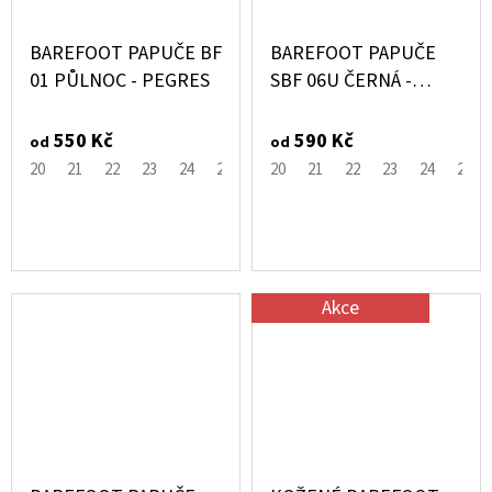
BAREFOOT PAPUČE BF
BAREFOOT PAPUČE
01 PŮLNOC - PEGRES
SBF 06U ČERNÁ -
PEGRES
550 Kč
590 Kč
od
od
20
21
22
23
24
25
26
20
27
21
28
22
29
23
30
24
25
Akce