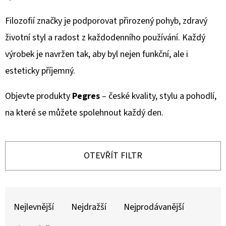
E
T
Filozofií značky je podporovat přirozený pohyb, zdravý
E
životní styl a radost z každodenního používání. Každý
N
výrobek je navržen tak, aby byl nejen funkční, ale i
A
esteticky příjemný.
J
Objevte produkty
Pegres
– české kvality, stylu a pohodlí,
Í
na které se můžete spolehnout každý den.
T
?
OTEVŘÍT FILTR
Ř
HLEDAT
A
Nejlevnější
Nejdražší
Nejprodávanější