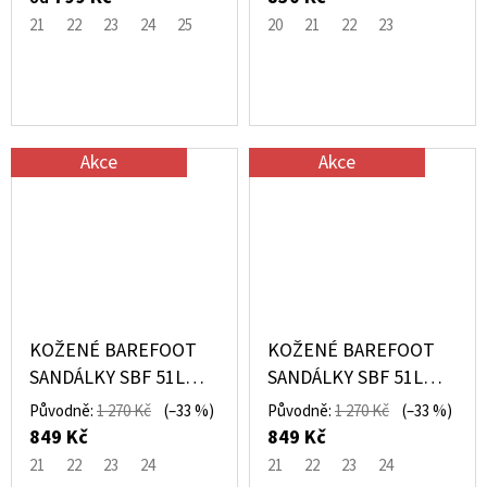
21
22
23
24
25
20
21
22
23
Akce
Akce
KOŽENÉ BAREFOOT
KOŽENÉ BAREFOOT
SANDÁLKY SBF 51L
SANDÁLKY SBF 51L
HNĚDÉ – PEGRES
MODRÉ – PEGRES
Původně:
1 270 Kč
(–33 %)
Původně:
1 270 Kč
(–33 %)
849 Kč
849 Kč
21
22
23
24
21
22
23
24