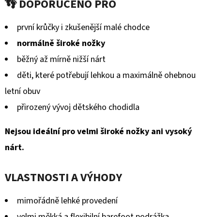
👣 DOPORUČENO PRO
KOŽENOU
produktu
PODRÁŽKOU
PTÁČEK
je
první krůčky i zkušenější malé chodce
RŮŽOVÝ
CAROZOO
0,0
normálně široké nožky
410
z
běžný až mírně nižší nárt
Kč
5
děti, které potřebují lehkou a maximálně ohebnou
hvězdiček.
letní obuv
přirozený vývoj dětského chodidla
Nejsou ideální pro velmi široké nožky ani vysoký
nárt.
VLASTNOSTI A VÝHODY
mimořádně lehké provedení
velmi měkká a flexibilní barefoot podrážka