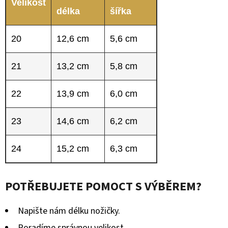
Velikost
délka
šířka
20
12,6 cm
5,6 cm
21
13,2 cm
5,8 cm
22
13,9 cm
6,0 cm
23
14,6 cm
6,2 cm
24
15,2 cm
6,3 cm
POTŘEBUJETE POMOCT S VÝBĚREM?
Napište nám délku nožičky.
Poradíme správnou velikost.