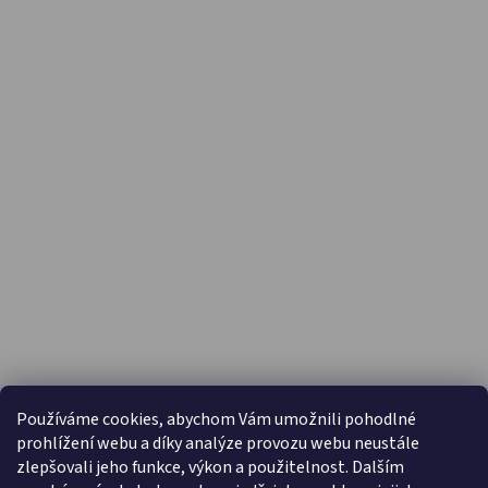
PŘIJÍMÁME ONLINE PLATBY
Používáme cookies, abychom Vám umožnili pohodlné
prohlížení webu a díky analýze provozu webu neustále
zlepšovali jeho funkce, výkon a použitelnost. Dalším