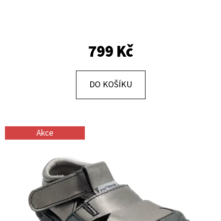
E
T
E
799 Kč
N
A
J
DO KOŠÍKU
Í
T
?
Akce
HLEDAT