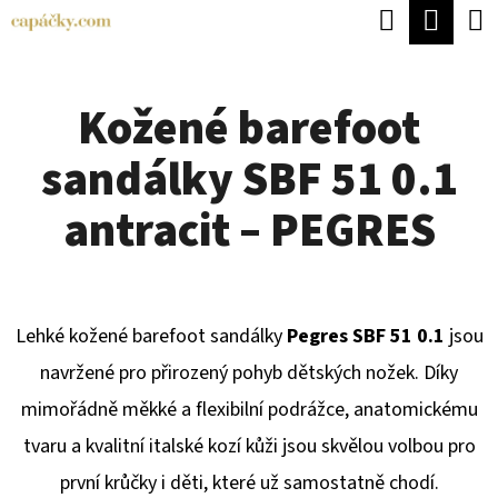
K
Hledat
Náku
Přejít
O
Zpět
Zpět
na
koší
Š
obsah
Kožené barefoot
Í
C
K
sandálky SBF 51 0.1
O
P
antracit – PEGRES
O
T
Ř
Lehké kožené barefoot sandálky
Pegres SBF 51 0.1
jsou
E
navržené pro přirozený pohyb dětských nožek. Díky
B
mimořádně měkké a flexibilní podrážce, anatomickému
U
tvaru a kvalitní italské kozí kůži jsou skvělou volbou pro
J
první krůčky i děti, které už samostatně chodí.