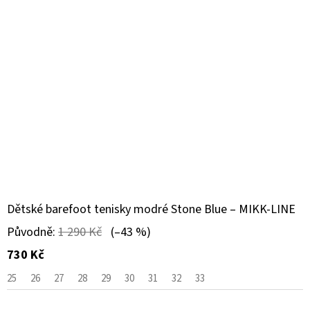
Dětské barefoot tenisky modré Stone Blue – MIKK-LINE
Původně:
1 290 Kč
(–43 %)
730 Kč
25
26
27
28
29
30
31
32
33