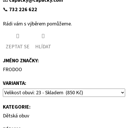
📧
capacky@capacky.com
📞
732 226 622
Rádi vám s výběrem pomůžeme.
ZEPTAT SE
HLÍDAT
JMÉNO ZNAČKY
:
FRODOO
VARIANTA:
KATEGORIE
:
Dětská obuv