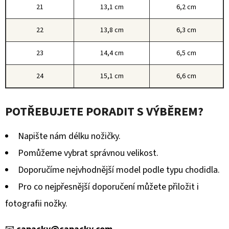
21
13,1 cm
6,2 cm
22
13,8 cm
6,3 cm
23
14,4 cm
6,5 cm
24
15,1 cm
6,6 cm
POTŘEBUJETE PORADIT S VÝBĚREM?
Napište nám délku nožičky.
Pomůžeme vybrat správnou velikost.
Doporučíme nejvhodnější model podle typu chodidla.
Pro co nejpřesnější doporučení můžete přiložit i
fotografii nožky.