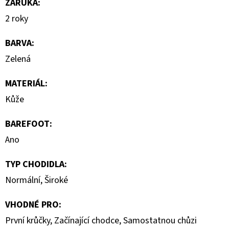
ZÁRUKA
:
2 roky
BARVA
:
Zelená
MATERIÁL
:
Kůže
BAREFOOT
:
Ano
TYP CHODIDLA
:
Normální
,
Široké
VHODNÉ PRO
:
První krůčky
,
Začínající chodce
,
Samostatnou chůzi