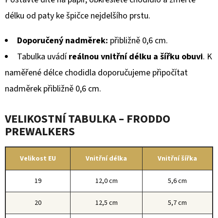
délku od paty ke špičce nejdelšího prstu.
Doporučený nadměrek:
přibližně 0,6 cm.
Tabulka uvádí
reálnou vnitřní délku a šířku obuvi
. K
naměřené délce chodidla doporučujeme připočítat
nadměrek přibližně 0,6 cm.
VELIKOSTNÍ TABULKA – FRODDO
PREWALKERS
Velikost EU
Vnitřní délka
Vnitřní šířka
19
12,0 cm
5,6 cm
20
12,5 cm
5,7 cm