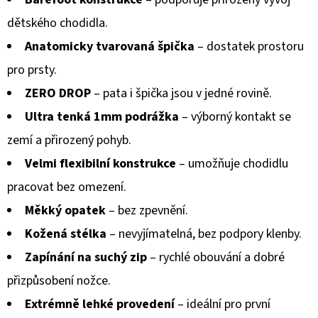
dětského chodidla.
Anatomicky tvarovaná špička
– dostatek prostoru
pro prsty.
ZERO DROP
– pata i špička jsou v jedné rovině.
Ultra tenká 1mm podrážka
– výborný kontakt se
zemí a přirozený pohyb.
Velmi flexibilní konstrukce
– umožňuje chodidlu
pracovat bez omezení.
Měkký opatek
– bez zpevnění.
Kožená stélka
– nevyjímatelná, bez podpory klenby.
Zapínání na suchý zip
– rychlé obouvání a dobré
přizpůsobení nožce.
Extrémně lehké provedení
– ideální pro první