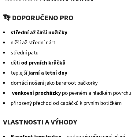
KOŽENOU
PODRÁŽKOU
hodnocení
BERUŠKA
👣 DOPORUČENO PRO
A
produktu
KOPRETINA
CAROZOO
je
střední až širší nožičky
410
0,0
nižší až střední nárt
Kč
z
střední patu
5
děti
od prvních krůčků
hvězdiček.
teplejší
jarní a letní dny
domácí nošení jako barefoot bačkorky
venkovní procházky
po pevném a hladkém povrchu
přirozený přechod od capáčků k prvním botičkám
VLASTNOSTI A VÝHODY
Barefoot konstrukce
– podporuje přirozený vývoj