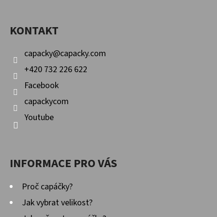
P
Facebook
Instagram
YouTube
A
KONTAKT
T
Í
capacky
@
capacky.com
+420 732 226 622
Facebook
capackycom
Youtube
INFORMACE PRO VÁS
Proč capáčky?
Jak vybrat velikost?