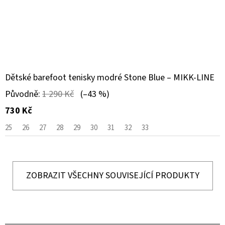
Dětské barefoot tenisky modré Stone Blue – MIKK-LINE
Původně:
1 290 Kč
(–43 %)
730 Kč
25
26
27
28
29
30
31
32
33
ZOBRAZIT VŠECHNY SOUVISEJÍCÍ PRODUKTY