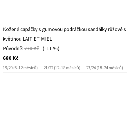
Kožené capáčky s gumovou podrážkou sandálky růžové s
květinou LAIT ET MIEL
Původně:
770 Kč
(–11 %)
680 Kč
19/20 (6–12 měsíců)
21/22 (12–18 měsíců)
23/24 (18–24 měsíců)