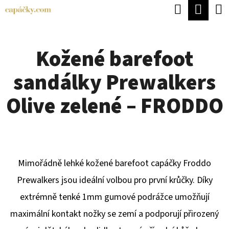
K
Hledat
Náku
Přejít
O
Zpět
Zpět
na
koší
Š
obsah
Kožené barefoot
Í
C
K
sandálky Prewalkers
O
P
Olive zelené – FRODDO
O
T
Ř
E
Mimořádně lehké kožené barefoot capáčky Froddo
B
Prewalkers jsou ideální volbou pro první krůčky. Díky
U
extrémně tenké 1mm gumové podrážce umožňují
J
maximální kontakt nožky se zemí a podporují přirozený