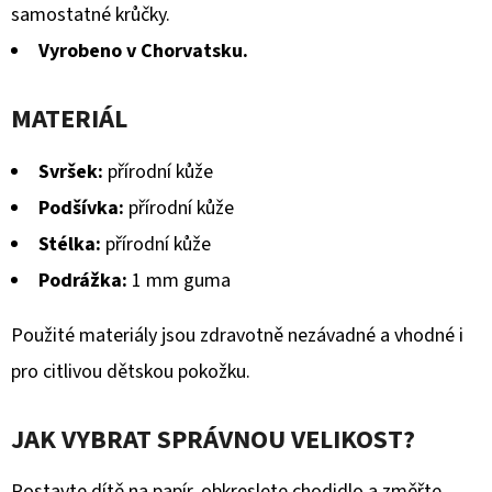
samostatné krůčky.
Vyrobeno v Chorvatsku.
MATERIÁL
Svršek:
přírodní kůže
Podšívka:
přírodní kůže
Stélka:
přírodní kůže
Podrážka:
1 mm guma
Použité materiály jsou zdravotně nezávadné a vhodné i
pro citlivou dětskou pokožku.
JAK VYBRAT SPRÁVNOU VELIKOST?
Postavte dítě na papír, obkreslete chodidlo a změřte