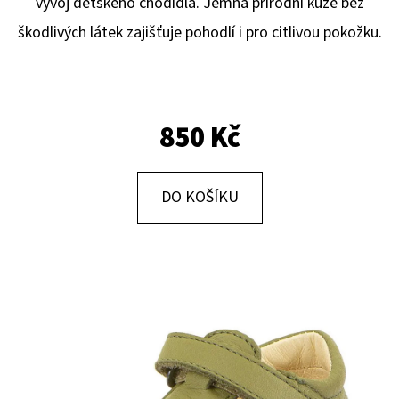
E
vývoj dětského chodidla. Jemná přírodní kůže bez
T
škodlivých látek zajišťuje pohodlí i pro citlivou pokožku.
E
N
A
850 Kč
J
Í
DO KOŠÍKU
T
?
HLEDAT