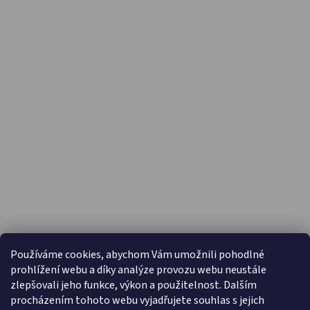
PŘIJÍMÁME ONLINE PLATBY
Používáme cookies, abychom Vám umožnili pohodlné
prohlížení webu a díky analýze provozu webu neustále
zlepšovali jeho funkce, výkon a použitelnost. Dalším
procházením tohoto webu vyjadřujete souhlas s jejich