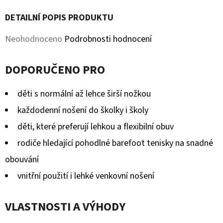
KOŽENOU
PODRÁŽKOU
DETAILNÍ POPIS PRODUKTU
MÉĎA
EBOOBA
Průměrné
Neohodnoceno
Podrobnosti hodnocení
410
Kč
hodnocení
DOPORUČENO PRO
produktu
je
děti s normální až lehce širší nožkou
0,0
každodenní nošení do školky i školy
z
děti, které preferují lehkou a flexibilní obuv
5
rodiče hledající pohodlné barefoot tenisky na snadné
hvězdiček.
obouvání
vnitřní použití i lehké venkovní nošení
VLASTNOSTI A VÝHODY