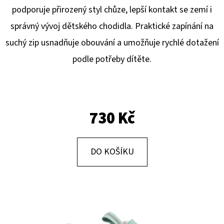
E
podporuje přirozený styl chůze, lepší kontakt se zemí i
T
správný vývoj dětského chodidla. Praktické zapínání na
E
suchý zip usnadňuje obouvání a umožňuje rychlé dotažení
N
podle potřeby dítěte.
A
J
Í
730 Kč
T
?
DO KOŠÍKU
HLEDAT