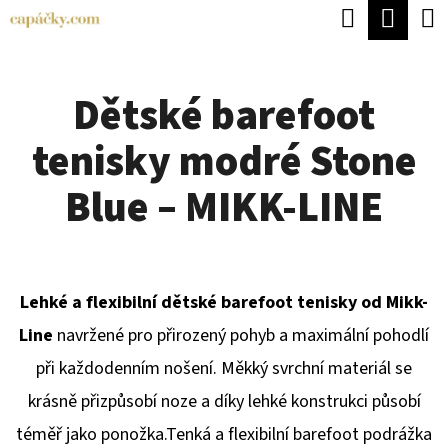
K
Hledat
Náku
Přejít
O
Zpět
Zpět
na
koší
Š
obsah
Dětské barefoot
Í
C
K
tenisky modré Stone
O
P
Blue – MIKK-LINE
O
T
Ř
Lehké a flexibilní dětské barefoot tenisky od Mikk-
E
Line
navržené pro přirozený pohyb a maximální pohodlí
B
při každodenním nošení. Měkký svrchní materiál se
U
krásně přizpůsobí noze a díky lehké konstrukci působí
J
téměř jako ponožka.Tenká a flexibilní barefoot podrážka