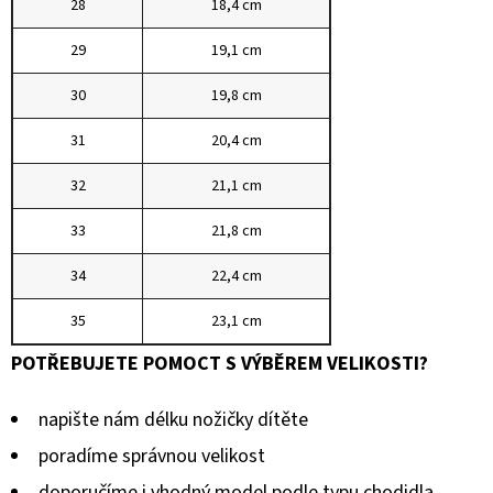
28
18,4 cm
29
19,1 cm
30
19,8 cm
31
20,4 cm
32
21,1 cm
33
21,8 cm
34
22,4 cm
35
23,1 cm
POTŘEBUJETE POMOCT S VÝBĚREM VELIKOSTI?
napište nám délku nožičky dítěte
poradíme správnou velikost
doporučíme i vhodný model podle typu chodidla