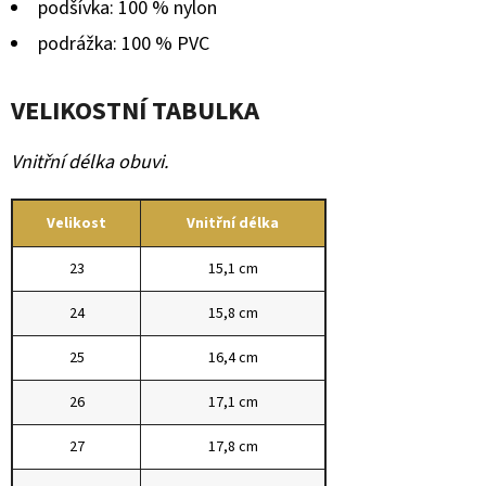
podšívka: 100 % nylon
podrážka: 100 % PVC
VELIKOSTNÍ TABULKA
Vnitřní délka obuvi.
Velikost
Vnitřní délka
23
15,1 cm
24
15,8 cm
25
16,4 cm
26
17,1 cm
27
17,8 cm