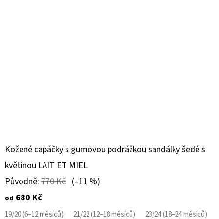
Kožené capáčky s gumovou podrážkou sandálky šedé s
květinou LAIT ET MIEL
Původně:
770 Kč
(–11 %)
680 Kč
od
19/20 (6–12 měsíců)
21/22 (12–18 měsíců)
23/24 (18–24 měsíců)