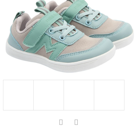
D
O
P
O
R
U
Č
U
J
E
M
E
KOŽENÉ
CAPÁČKY
S
Facebook
Twitter