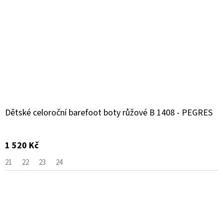
Dětské celoroční barefoot boty růžové B 1408 - PEGRES
1 520 Kč
21
22
23
24