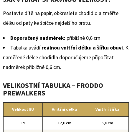
Postavte dítě na papír, obkreslete chodidlo a změřte
délku od paty ke špičce nejdelšího prstu.
Doporučený nadměrek:
přibližně 0,6 cm.
Tabulka uvádí
reálnou vnitřní délku a šířku obuvi
. K
naměřené délce chodidla doporučujeme připočítat
nadměrek přibližně 0,6 cm.
VELIKOSTNÍ TABULKA – FRODDO
PREWALKERS
Velikost EU
Vnitřní délka
Vnitřní šířka
19
12,0 cm
5,6 cm