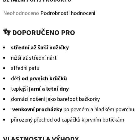
MICROFLEECEM
ČERNÉ
Průměrné
Neohodnoceno
Podrobnosti hodnocení
380
hodnocení
Kč
Původně:
👣 DOPORUČENO PRO
produktu
430
Kč
je
střední až širší nožičky
0,0
nižší až střední nárt
z
střední patu
5
děti
od prvních krůčků
hvězdiček.
teplejší
jarní a letní dny
domácí nošení jako barefoot bačkorky
venkovní procházky
po pevném a hladkém povrchu
přirozený přechod od capáčků k prvním botičkám
VLASTNOSTI A VÝHODY