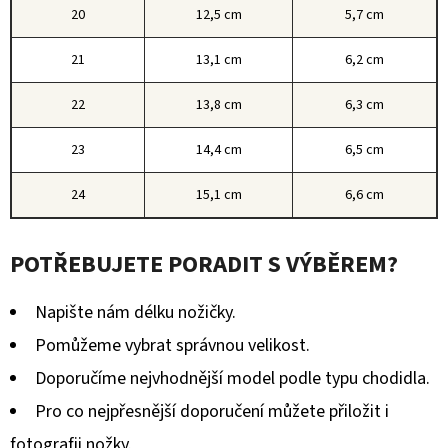
20
12,5 cm
5,7 cm
21
13,1 cm
6,2 cm
22
13,8 cm
6,3 cm
23
14,4 cm
6,5 cm
24
15,1 cm
6,6 cm
POTŘEBUJETE PORADIT S VÝBĚREM?
Napište nám délku nožičky.
Pomůžeme vybrat správnou velikost.
Doporučíme nejvhodnější model podle typu chodidla.
Pro co nejpřesnější doporučení můžete přiložit i
fotografii nožky.