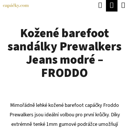
K
Hledat
Náku
Přejít
O
Zpět
Zpět
na
koší
Š
obsah
Kožené barefoot
Í
C
K
sandálky Prewalkers
O
P
Jeans modré –
O
FRODDO
T
Ř
E
B
Mimořádně lehké kožené barefoot capáčky Froddo
U
Prewalkers jsou ideální volbou pro první krůčky. Díky
J
extrémně tenké 1mm gumové podrážce umožňují