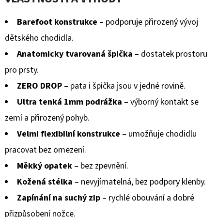
Barefoot konstrukce
– podporuje přirozený vývoj
dětského chodidla.
Anatomicky tvarovaná špička
– dostatek prostoru
pro prsty.
ZERO DROP
– pata i špička jsou v jedné rovině.
Ultra tenká 1mm podrážka
– výborný kontakt se
zemí a přirozený pohyb.
Velmi flexibilní konstrukce
– umožňuje chodidlu
pracovat bez omezení.
Měkký opatek
– bez zpevnění.
Kožená stélka
– nevyjímatelná, bez podpory klenby.
Zapínání na suchý zip
– rychlé obouvání a dobré
přizpůsobení nožce.