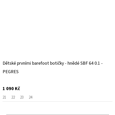
Dětské prvními barefoot botičky - hnědé SBF 64 0.1 -
PEGRES
1 090 Kč
21
22
23
24