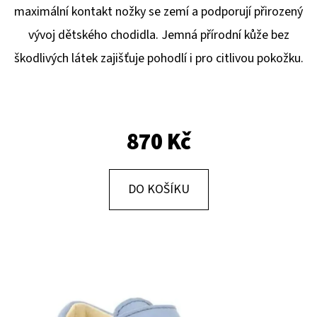
E
maximální kontakt nožky se zemí a podporují přirozený
T
vývoj dětského chodidla. Jemná přírodní kůže bez
E
škodlivých látek zajišťuje pohodlí i pro citlivou pokožku.
N
A
J
870 Kč
Í
T
?
DO KOŠÍKU
HLEDAT