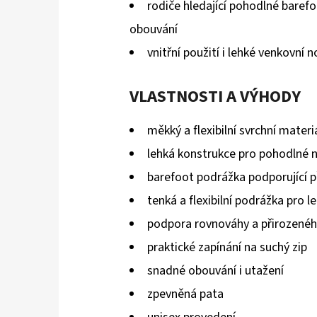
rodiče hledající pohodlné baref
hvězdiček.
obouvání
vnitřní použití i lehké venkovní n
VLASTNOSTI A VÝHODY
měkký a flexibilní svrchní materi
lehká konstrukce pro pohodlné 
barefoot podrážka podporující p
tenká a flexibilní podrážka pro l
podpora rovnováhy a přirozenéh
praktické zapínání na suchý zip
snadné obouvání i utažení
zpevněná pata