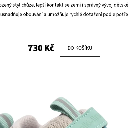
zený styl chůze, lepší kontakt se zemí i správný vývoj dětské
 usnadňuje obouvání a umožňuje rychlé dotažení podle potře
KOŽENÉ CAPÁČKY S KOŽENOU PODRÁŽKOU
KOŽENÉ CAPÁČKY
PTÁČEK RŮŽOVÝ CAROZOO
MAŠLIČKA RŮŽOV
410 Kč
410 Kč
730 Kč
DO KOŠÍKU