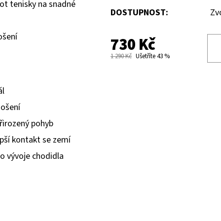
oot tenisky na snadné
DOSTUPNOST:
Zv
ošení
730 Kč
1 290 Kč
Ušetříte 43 %
ál
nošení
řirozený pohyb
epší kontakt se zemí
o vývoje chodidla