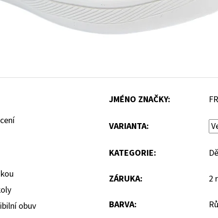
JMÉNO ZNAČKY
:
F
cení
VARIANTA:
KATEGORIE
:
Dě
žkou
ZÁRUKA
:
2 
koly
BARVA
:
Rů
ibilní obuv