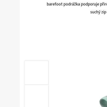
barefoot podrážka podporuje přiro
suchý zip
KOŽENÉ CAPÁČKY S KOŽENOU PODRÁŽKOU
ŠTĚNĚ HNĚDÁ CAROZOO
410 Kč