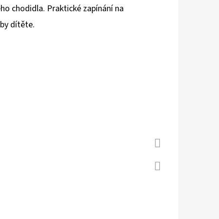
ho chodidla. Praktické zapínání na
by dítěte.
 S KOŽENOU PODRÁŽKOU
Á CAROZOO
Facebook
Twitter