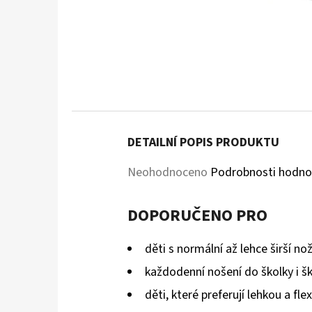
DETAILNÍ POPIS PRODUKTU
Průměrné
Neohodnoceno
Podrobnosti hodno
hodnocení
DOPORUČENO PRO
produktu
je
děti s normální až lehce širší no
0,0
každodenní nošení do školky i š
z
děti, které preferují lehkou a flex
5