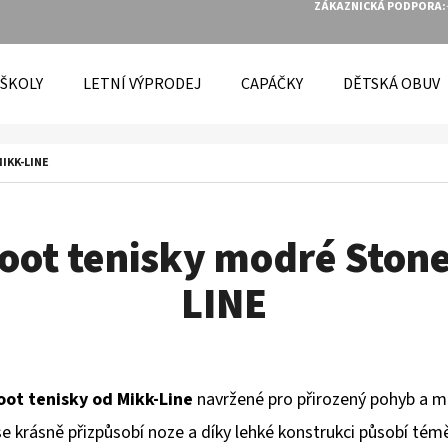
ZÁKAZNICKÁ PODPORA:
 ŠKOLY
LETNÍ VÝPRODEJ
CAPÁČKY
DĚTSKÁ OBUV
O POTŘEBUJETE NAJÍT?
MIKK-LINE
HLEDAT
oot tenisky modré Stone
LINE
DOPORUČUJEME
foot tenisky od Mikk-Line
navržené pro přirozený pohyb a m
e krásně přizpůsobí noze a díky lehké konstrukci působí témě