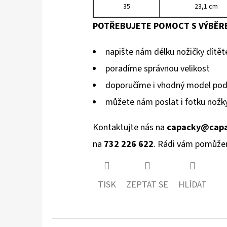
35
23,1 cm
POTŘEBUJETE POMOCT S VÝBĚRE
napište nám délku nožičky dítět
poradíme správnou velikost
doporučíme i vhodný model podl
můžete nám poslat i fotku nožky
Kontaktujte nás na
capacky@capa
na
732 226 622
. Rádi vám pomůže
TISK
ZEPTAT SE
HLÍDAT