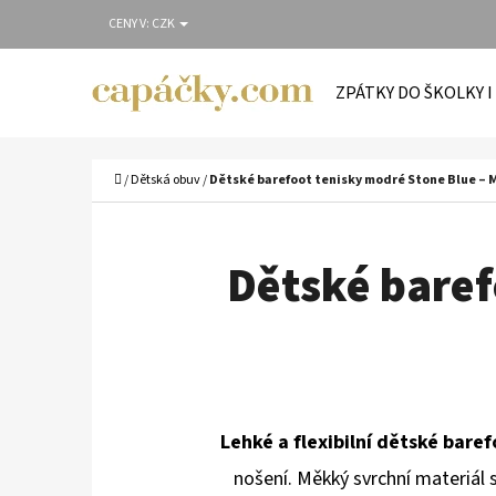
K
Přejít
CENY V:
CZK
O
Zpět
Zpět
na
Š
do
do
obsah
ZPÁTKY DO ŠKOLKY I
Í
obchodu
obchodu
C
K
Domů
/
Dětská obuv
/
Dětské barefoot tenisky modré Stone Blue – 
Dětské baref
Lehké a flexibilní dětské bare
nošení. Měkký svrchní materiál s