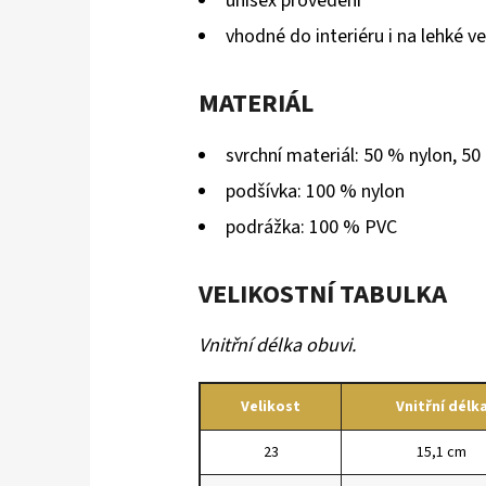
unisex provedení
vhodné do interiéru i na lehké v
MATERIÁL
svrchní materiál: 50 % nylon, 5
podšívka: 100 % nylon
podrážka: 100 % PVC
VELIKOSTNÍ TABULKA
Vnitřní délka obuvi.
Velikost
Vnitřní délk
23
15,1 cm