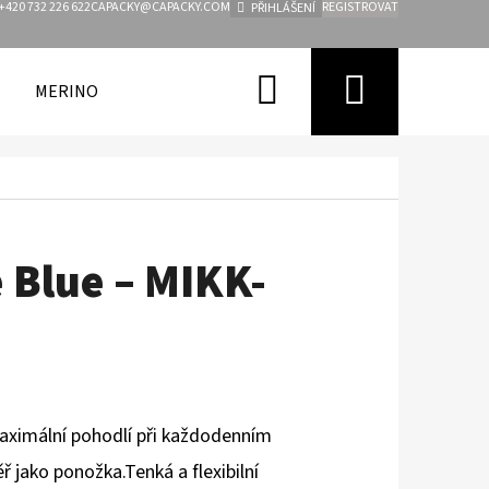
+420 732 226 622
CAPACKY@CAPACKY.COM
REGISTROVAT
PŘIHLÁŠENÍ
Hledat
Nákupn
MERINO
FUNKČNÍ OBLEČENÍ PRO DĚTI
ZNAČKY
košík
 Blue – MIKK-
aximální pohodlí při každodenním
ř jako ponožka.Tenká a flexibilní
Následující