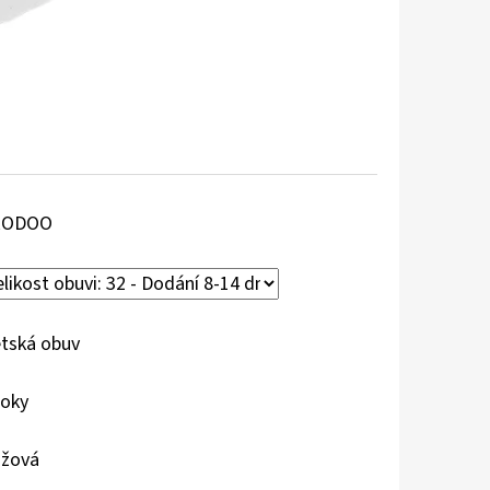
RODOO
tská obuv
roky
žová