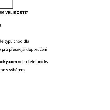
M VELIKOSTI?
e
e typu chodidla
 pro přesnější doporučení
cky.com
nebo telefonicky
me s výběrem.