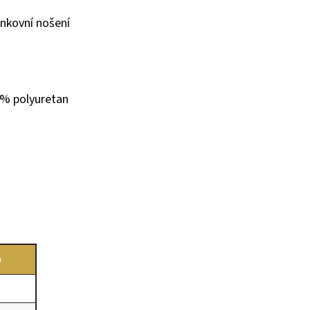
enkovní nošení
0 % polyuretan
a