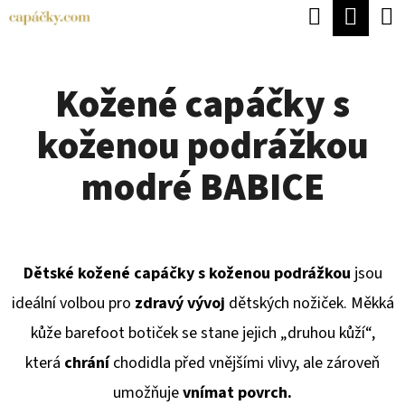
K
Hledat
Náku
Přejít
O
Zpět
Zpět
na
koší
Š
obsah
Kožené capáčky s
Í
C
K
koženou podrážkou
O
P
modré BABICE
O
T
Ř
Dětské kožené capáčky s koženou podrážkou
jsou
E
ideální volbou pro
zdravý vývoj
dětských nožiček. Měkká
B
kůže barefoot botiček se stane jejich „druhou kůží“,
U
která
chrání
chodidla před vnějšími vlivy, ale zároveň
J
umožňuje
vnímat povrch.