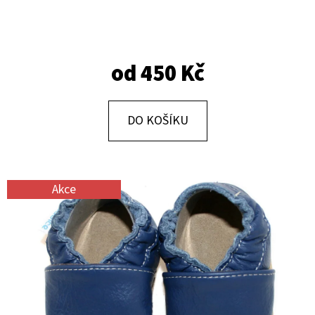
E
T
E
od
450 Kč
N
A
J
DO KOŠÍKU
Í
T
?
Akce
HLEDAT