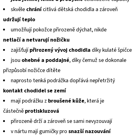
KOŽENOU
produktu
PODRÁŽKOU
skvěle
chrání
citlivá dětská chodidla a zároveň
BERUŠKA
je
A
udržují teplo
KOPRETINA
0,0
CAROZOO
umožňují pokožce přirozeně dýchat, nikde
z
410
netlačí a netvarují
nožičku
5
Kč
zajišťují
přirozený vývoj chodidla
díky kulaté špičce
hvězdiček.
jsou
ohebné a poddajné
, díky čemuž se dokonale
přizpůsobí
nožičce dítěte
naprosto tenká podrážka dopřává nepřetržitý
kontakt chodidel
se zemí
mají podrážku z
broušené kůže
, která je
částečně
protiskluzová
přirozeně drží a zároveň se sami nevyzouvají
v nártu mají gumičky pro
snazší nazouvání