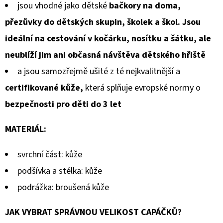
jsou vhodné jako dětské
bačkory na doma,
přezůvky do dětských skupin, školek a škol. Jsou
ideální na cestování v kočárku, nosítku a šátku, ale
neublíží jim ani občasná návštěva dětského hřiště
a jsou samozřejmě ušité z té nejkvalitnější a
certifikované kůže,
která splňuje evropské normy o
bezpečnosti pro děti do 3 let
MATERIÁL:
svrchní část: kůže
podšívka a stélka: kůže
podrážka: broušená kůže
JAK VYBRAT SPRÁVNOU VELIKOST CAPÁČKŮ?