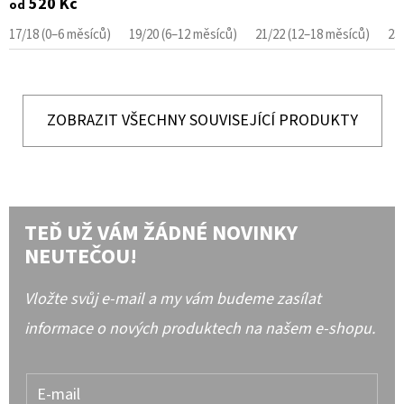
520 Kč
od
17/18 (0–6 měsíců)
19/20 (6–12 měsíců)
21/22 (12–18 měsíců)
23
ZOBRAZIT VŠECHNY SOUVISEJÍCÍ PRODUKTY
TEĎ UŽ VÁM ŽÁDNÉ NOVINKY
NEUTEČOU!
Vložte svůj e-mail a my vám budeme zasílat
informace o nových produktech na našem e-shopu.
E-mail