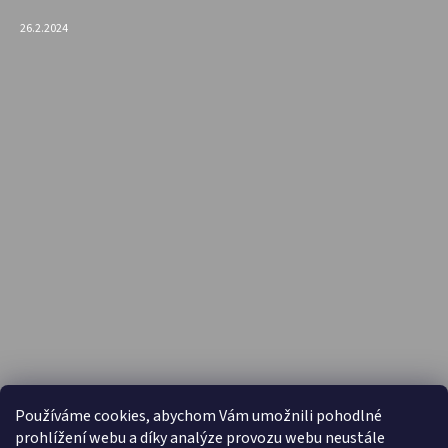
26.2.2024
PŘIJÍMÁME ONLINE PLATBY
Používáme cookies, abychom Vám umožnili pohodlné
prohlížení webu a díky analýze provozu webu neustále