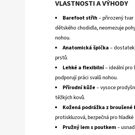
VLASTNOSTI A VÝHODY
Barefoot střih
– přirozený tvar
dětského chodidla, neomezuje pohy
nohou.
Anatomická špička
– dostatek 
prstů.
Lehké a flexibilní
– ideální pro l
podporují práci svalů nohou.
Přírodní kůže
– vysoce prodyšn
těžkých kovů.
Kožená podrážka z broušené 
protiskluzová, bezpečná pro hladké 
Pružný lem s poutkem
– usnad