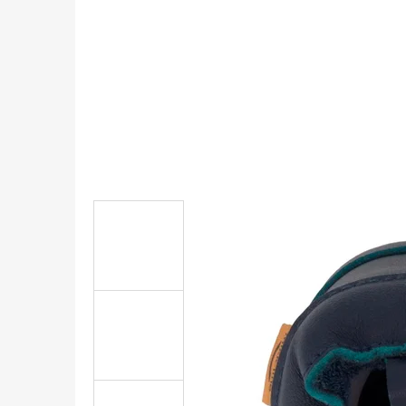
KOŽENÉ CAPÁČKY S KOŽENOU PODRÁŽKOU
ŠTĚNĚ HNĚDÁ CAROZOO
410 Kč