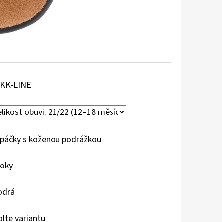
KK-LINE
páčky s koženou podrážkou
roky
odrá
olte variantu