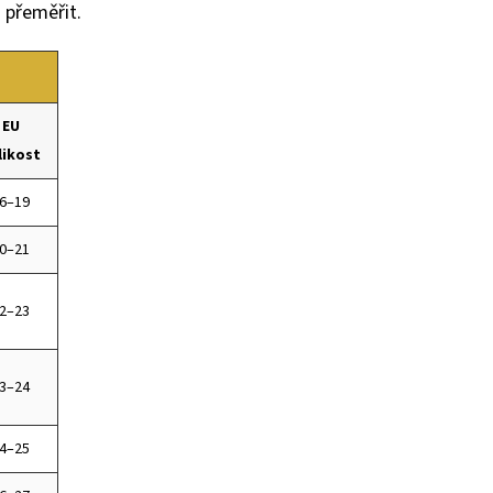
přeměřit.
EU
likost
6–19
0–21
2–23
3–24
4–25