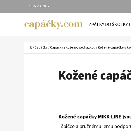
K
Přejít
CENY V:
CZK
O
Zpět
Zpět
na
Š
do
do
obsah
ZPÁTKY DO ŠKOLKY I
Í
obchodu
obchodu
C
K
Domů
/
Capáčky
/
Capáčky s koženou podrážkou
/
Kožené capáčky s ko
Kožené capáč
Kožené capáčky MIKK-LINE jso
špičce a pružnému lemu podporují