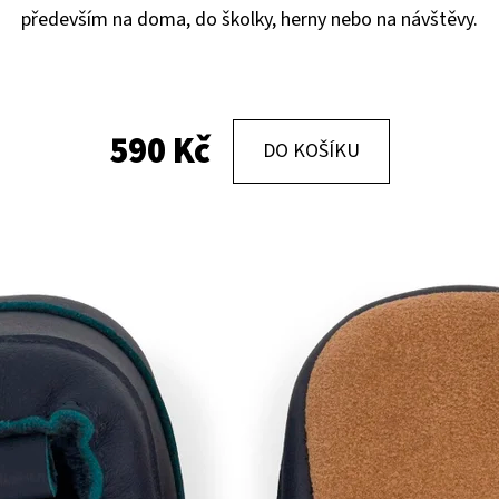
především na doma, do školky, herny nebo na návštěvy.
KOŽENÉ CAPÁČKY S KOŽENOU PODRÁŽKOU
KOŽENÉ CAPÁČKY
PTÁČEK RŮŽOVÝ CAROZOO
MAŠLIČKA RŮŽOV
410 Kč
410 Kč
590 Kč
DO KOŠÍKU