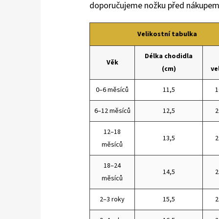
doporučujeme nožku před nákupem 
Velikostní tabulka
Délka chodidla
Věk
(cm)
ve
0–6 měsíců
11,5
1
6–12 měsíců
12,5
2
12–18
13,5
2
měsíců
18–24
14,5
2
měsíců
2–3 roky
15,5
2