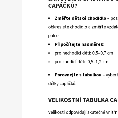
CAPÁČKŮ?
Změřte dětské chodidlo
– post
obkreslete chodidlo a změřte vzdál
palce.
Připočítejte nadměrek
:
pro nechodící děti: 0,5–0,7 cm
pro chodící děti: 0,5–1,2 cm
Porovnejte s tabulkou
– vybert
délky capáčků.
VELIKOSTNÍ TABULKA CA
Velikosti odpovídají skutečné vnitřn