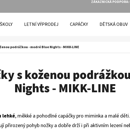
ZÁKAZNICKÁ PODPORA:
 ŠKOLY
LETNÍ VÝPRODEJ
CAPÁČKY
DĚTSKÁ OBUV
O POTŘEBUJETE NAJÍT?
ženou podrážkou - modré Blue Nights - MIKK-LINE
HLEDAT
ky s koženou podrážkou
Nights - MIKK-LINE
DOPORUČUJEME
u lehké
, měkké a pohodlné capáčky pro miminka a malé děti.
 přirozený pohyb nožky a dobře drží i při aktivním lezení n