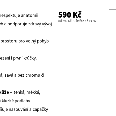
590 Kč
 respektuje anatomii
od 590 Kč
Ušetříte až 19 %
b a podporuje zdravý vývoj
prostoru pro volný pohyb
ezení i první krůčky,
á, savá a bez chromu či
kůže
– tenká, měkká,
i kluzké podlahy.
ňuje nazouvání a capáčky