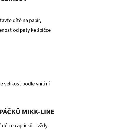
avte dítě na papír,
enost od paty ke špičce
e velikost podle vnitřní
PÁČKŮ MIKK-LINE
í délce capáčků – vždy