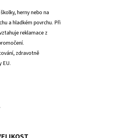
školky, herny nebo na
uchu a hladkém povrchu. Při
vztahuje reklamace z
promočení.
cování, zdravotně
y EU.
é
VELIKOST