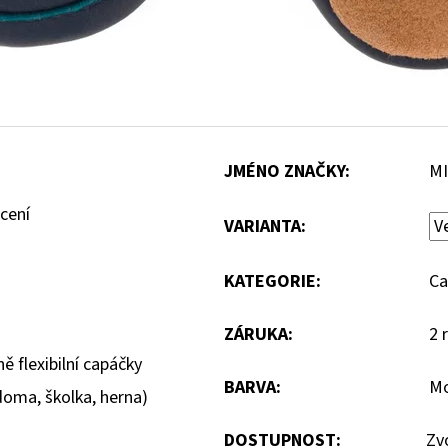
JMÉNO ZNAČKY
:
MI
cení
VARIANTA:
KATEGORIE
:
Ca
ZÁRUKA
:
2 
ě flexibilní capáčky
BARVA
:
M
doma, školka, herna)
DOSTUPNOST:
Zv