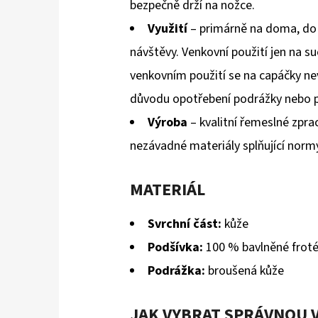
bezpečně drží na nožce.
Využití
– primárně na doma, do 
návštěvy. Venkovní použití jen na s
venkovním použití se na capáčky ne
důvodu opotřebení podrážky nebo 
Výroba
– kvalitní řemeslné zpra
nezávadné materiály splňující norm
MATERIÁL
Svrchní část:
kůže
Podšívka:
100 % bavlněné frot
Podrážka:
broušená kůže
JAK VYBRAT SPRÁVNOU 