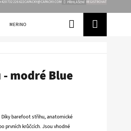
+420 732 226 622
CAPACKY@CAPACKY.COM
REGISTROVAT
PŘIHLÁŠENÍ
Hledat
Nákupn
MERINO
FUNKČNÍ OBLEČENÍ PRO DĚTI
ZNAČKY
košík
 - modré Blue
 Díky barefoot střihu, anatomické
ebo prvních krůčcích. Jsou vhodné
Následující