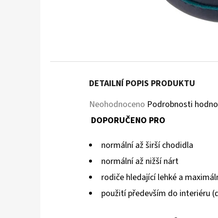
DETAILNÍ POPIS PRODUKTU
Průměrné
Neohodnoceno
Podrobnosti hodno
hodnocení
DOPORUČENO PRO
produktu
normální až širší chodidla
je
normální až nižší nárt
0,0
rodiče hledající lehké a maximáln
z
použití především do interiéru (
5
hvězdiček.