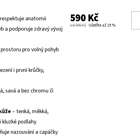
590 Kč
 respektuje anatomii
od 590 Kč
Ušetříte až 19 %
b a podporuje zdravý vývoj
prostoru pro volný pohyb
ezení i první krůčky,
á, savá a bez chromu či
kůže
– tenká, měkká,
i kluzké podlahy.
ňuje nazouvání a capáčky