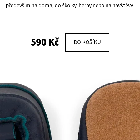
především na doma, do školky, herny nebo na návštěvy.
KOŽENÉ CAPÁČKY S KOŽENOU PODRÁŽKOU
KOŽENÉ CAPÁČKY
PTÁČEK RŮŽOVÝ CAROZOO
MAŠLIČKA RŮŽOV
410 Kč
410 Kč
590 Kč
DO KOŠÍKU