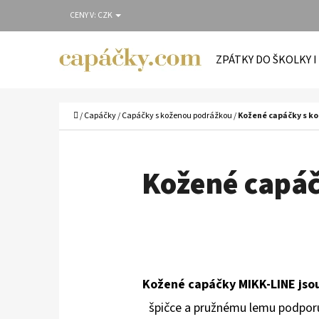
K
Přejít
CENY V:
CZK
O
Zpět
Zpět
na
Š
do
do
obsah
ZPÁTKY DO ŠKOLKY I
Í
obchodu
obchodu
C
K
Domů
/
Capáčky
/
Capáčky s koženou podrážkou
/
Kožené capáčky s ko
Kožené capáč
Kožené capáčky MIKK-LINE jso
špičce a pružnému lemu podporují