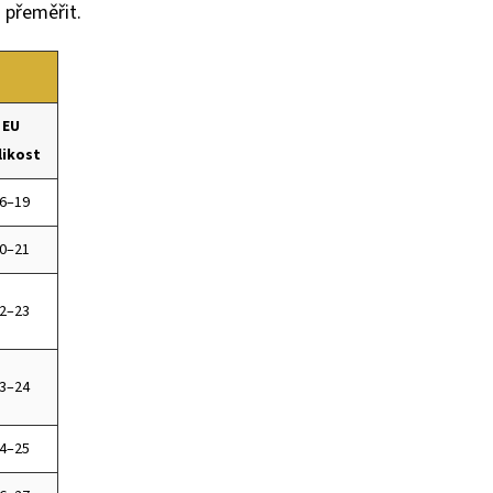
přeměřit.
EU
likost
6–19
0–21
2–23
3–24
4–25