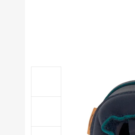
KOŽENÉ CAPÁČKY S KOŽENOU PODRÁŽKOU
ŠTĚNĚ HNĚDÁ CAROZOO
410 Kč