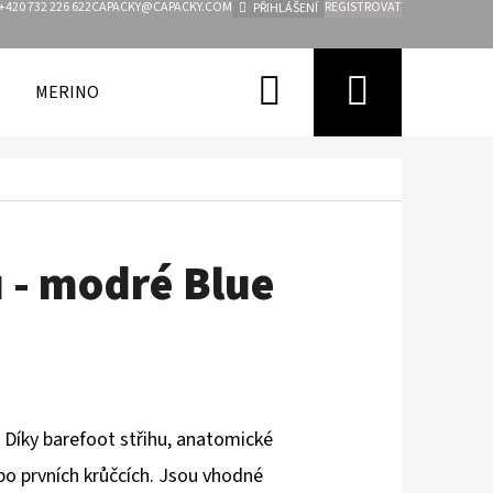
+420 732 226 622
CAPACKY@CAPACKY.COM
REGISTROVAT
PŘIHLÁŠENÍ
Hledat
Nákupn
MERINO
FUNKČNÍ OBLEČENÍ PRO DĚTI
ZNAČKY
košík
 - modré Blue
 Díky barefoot střihu, anatomické
ebo prvních krůčcích. Jsou vhodné
Následující