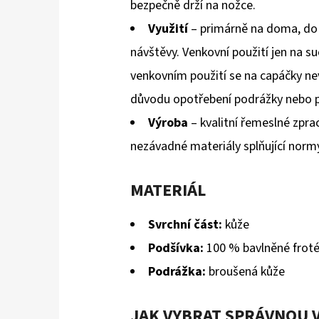
bezpečně drží na nožce.
Využití
– primárně na doma, do 
návštěvy. Venkovní použití jen na s
venkovním použití se na capáčky ne
důvodu opotřebení podrážky nebo 
Výroba
– kvalitní řemeslné zpra
nezávadné materiály splňující norm
MATERIÁL
Svrchní část:
kůže
Podšívka:
100 % bavlněné frot
Podrážka:
broušená kůže
JAK VYBRAT SPRÁVNOU 