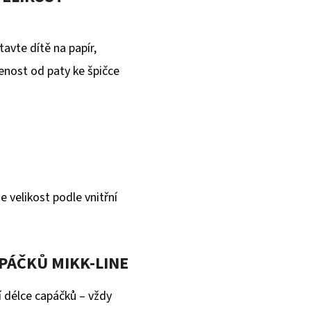
avte dítě na papír,
enost od paty ke špičce
e velikost podle vnitřní
PÁČKŮ MIKK-LINE
í délce capáčků – vždy