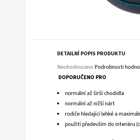
DETAILNÍ POPIS PRODUKTU
Průměrné
Neohodnoceno
Podrobnosti hodno
hodnocení
DOPORUČENO PRO
produktu
normální až širší chodidla
je
normální až nižší nárt
0,0
rodiče hledající lehké a maximáln
z
použití především do interiéru (
5
hvězdiček.