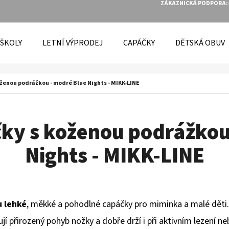
ZÁKAZNICKÁ PODPORA:
 ŠKOLY
LETNÍ VÝPRODEJ
CAPÁČKY
DĚTSKÁ OBUV
O POTŘEBUJETE NAJÍT?
ženou podrážkou - modré Blue Nights - MIKK-LINE
HLEDAT
ky s koženou podrážkou
Nights - MIKK-LINE
DOPORUČUJEME
u lehké
, měkké a pohodlné capáčky pro miminka a malé děti.
 přirozený pohyb nožky a dobře drží i při aktivním lezení n