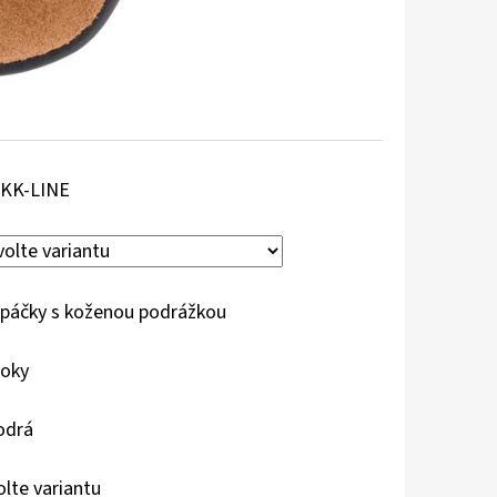
KK-LINE
páčky s koženou podrážkou
roky
odrá
olte variantu