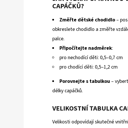
CAPÁČKŮ?
Změřte dětské chodidlo
– post
obkreslete chodidlo a změřte vzdál
palce.
Připočítejte nadměrek
:
pro nechodící děti: 0,5–0,7 cm
pro chodící děti: 0,5–1,2 cm
Porovnejte s tabulkou
– vybert
délky capáčků.
VELIKOSTNÍ TABULKA CA
Velikosti odpovídají skutečné vnitřn