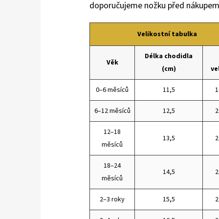
doporučujeme nožku před nákupem 
Velikostní tabulka
Délka chodidla
Věk
(cm)
ve
0–6 měsíců
11,5
1
6–12 měsíců
12,5
2
12–18
13,5
2
měsíců
18–24
14,5
2
měsíců
2–3 roky
15,5
2