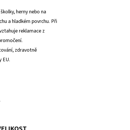
školky, herny nebo na
uchu a hladkém povrchu. Při
vztahuje reklamace z
promočení.
cování, zdravotně
y EU.
é
VELIKOST