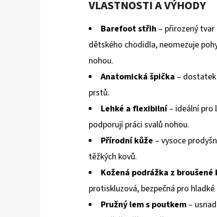
VLASTNOSTI A VÝHODY
Barefoot střih
– přirozený tvar
dětského chodidla, neomezuje pohy
nohou.
Anatomická špička
– dostatek 
prstů.
Lehké a flexibilní
– ideální pro l
podporují práci svalů nohou.
Přírodní kůže
– vysoce prodyšn
těžkých kovů.
Kožená podrážka z broušené 
protiskluzová, bezpečná pro hladké 
Pružný lem s poutkem
– usnad