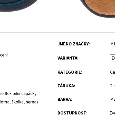
JMÉNO ZNAČKY
:
MI
cení
VARIANTA:
KATEGORIE
:
Ca
ZÁRUKA
:
2 
ě flexibilní capáčky
BARVA
:
M
doma, školka, herna)
DOSTUPNOST:
Zv