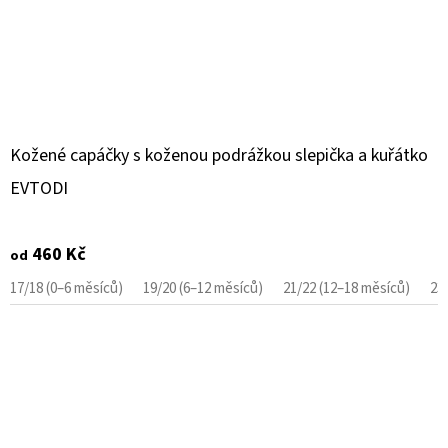
Kožené capáčky s koženou podrážkou slepička a kuřátko
EVTODI
460 Kč
od
17/18 (0–6 měsíců)
19/20 (6–12 měsíců)
21/22 (12–18 měsíců)
23