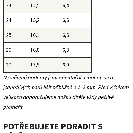
23
14,5
6,4
24
15,2
6,6
25
16,1
6,6
26
16,8
6,8
27
17,5
6,9
Naměřené hodnoty jsou orientační a mohou se u
jednotlivých párů lišit přibližně o 1–2 mm. Před výběrem
velikosti doporučujeme nožku dítěte vždy pečlivě
přeměřit.
POTŘEBUJETE PORADIT S