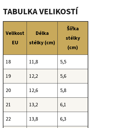
TABULKA VELIKOSTÍ
Šířka
Velikost
Délka
stélky
EU
stélky (cm)
(cm)
18
11,8
5,5
19
12,2
5,6
20
12,6
5,8
21
13,2
6,1
22
13,8
6,3