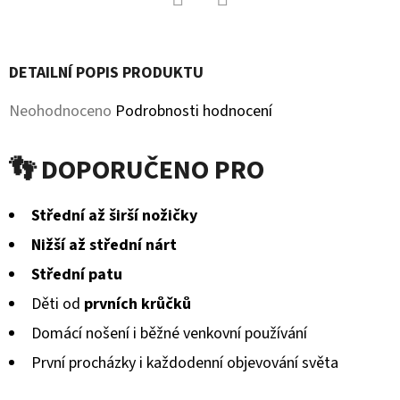
MICROFLEECEM
ČERNÉ
Facebook
Twitter
380
Kč
DETAILNÍ POPIS PRODUKTU
Původně:
430
Průměrné
Neohodnoceno
Podrobnosti hodnocení
Kč
hodnocení
👣 DOPORUČENO PRO
produktu
je
Střední až širší nožičky
0,0
Nižší až střední nárt
z
Střední patu
5
Děti od
prvních krůčků
hvězdiček.
Domácí nošení i běžné venkovní používání
První procházky i každodenní objevování světa