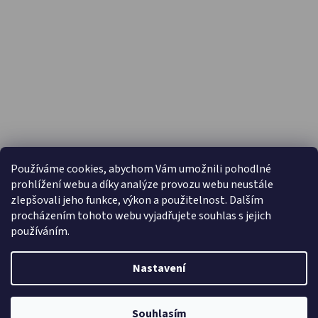
PŘIJÍMÁME ONLINE PLATBY
Používáme cookies, abychom Vám umožnili pohodlné
prohlížení webu a díky analýze provozu webu neustále
zlepšovali jeho funkce, výkon a použitelnost. Dalším
procházením tohoto webu vyjadřujete souhlas s jejich
používáním.
Nastavení
Vytvořil Shoptet
Copyright 2026
Capáčky.com
. Všechna práva vyhrazena.
Souhlasím