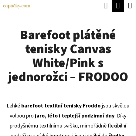
K
Hledat
Náku
Přejít
O
Zpět
Zpět
na
koší
Š
obsah
Barefoot plátěné
Í
C
K
tenisky Canvas
O
P
White/Pink s
O
jednorožci – FRODOO
T
Ř
E
Lehké
barefoot textilní tenisky Froddo
jsou skvělou
B
volbou pro
jaro, léto i teplejší podzimní dny
. Díky
U
prodyšnému textilnímu svršku, mimořádně flexibilní
J
podrážce a nízké hmotnosti jsou ideální do
školky,