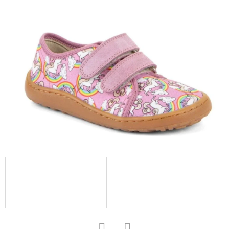
D
O
P
O
R
U
Č
U
J
E
M
E
SOFTSHELLOVÉ
CAPÁČKY
S