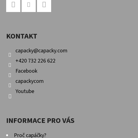
Á
P
Facebook
Instagram
YouTube
A
KONTAKT
T
Í
capacky
@
capacky.com
+420 732 226 622
Facebook
capackycom
Youtube
INFORMACE PRO VÁS
Proč capáčky?