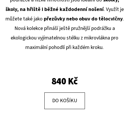
E
školy, na hřiště i běžné každodenní nošení
. Využít je
T
můžete také jako
přezůvky nebo obuv do tělocvičny
.
E
Nová kolekce přináší ještě pružnější podrážku a
N
ekologickou vyjímatelnou stélku z mikrovlákna pro
A
maximální pohodlí při každém kroku.
J
Í
T
?
840 Kč
DO KOŠÍKU
HLEDAT