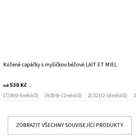
Kožené capáčky s myšičkou béžové LAIT ET MIEL
530 Kč
od
17/18 (0–6 měsíců)
19/20 (6–12 měsíců)
21/22 (12–18 měsíců)
23
ZOBRAZIT VŠECHNY SOUVISEJÍCÍ PRODUKTY