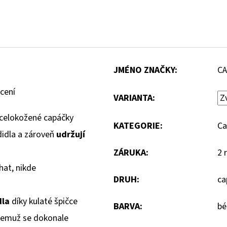
JMÉNO ZNAČKY
:
C
cení
VARIANTA:
celokožené capáčky
KATEGORIE
:
Ca
didla a zároveň
udržují
ZÁRUKA
:
2 
hat, nikde
DRUH
:
ca
dla
díky kulaté špičce
BARVA
:
bé
 čemuž se dokonale