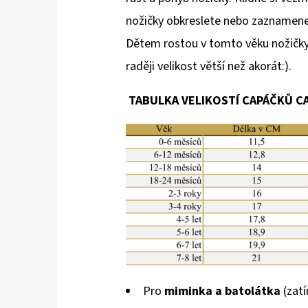
nožičky obkreslete nebo zaznamenejt
Dětem rostou v tomto věku nožičky 
raději velikost větší než akorát:).
TABULKA VELIKOSTÍ CAPÁČKŮ 
Pro
miminka a batolátka
(zatí