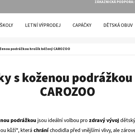
ZÁKAZNICKÁ PODPORA:
 ŠKOLY
LETNÍ VÝPRODEJ
CAPÁČKY
DĚTSKÁ OBUV
O POTŘEBUJETE NAJÍT?
oženou podrážkou hrošík béžový CAROZOO
HLEDAT
ky s koženou podrážkou 
CAROZOO
DOPORUČUJEME
enou podrážkou
jsou ideální volbou pro
zdravý vývoj
dětský
hou kůží“, která
chrání
chodidla před vnějšími vlivy, ale záro