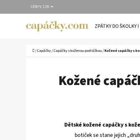
K
Přejít
CENY V:
CZK
O
Zpět
Zpět
na
Š
do
do
obsah
ZPÁTKY DO ŠKOLKY I
Í
obchodu
obchodu
C
K
Domů
/
Capáčky
/
Capáčky s koženou podrážkou
/
Kožené capáčky s k
Kožené capáč
Dětské kožené capáčky s kož
botiček se stane jejich „dru