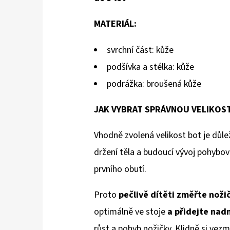
MATERIÁL:
svrchní část: kůže
podšívka a stélka: kůže
podrážka: broušená kůže
JAK VYBRAT SPRÁVNOU VELIKOS
Vhodně zvolená velikost bot je důlež
držení těla a budoucí vývoj pohybov
prvního obutí.
Proto
pečlivě dítěti změřte noži
optimálně ve stoje
a přidejte na
růst a pohyb nožičky. Klidně si vezm