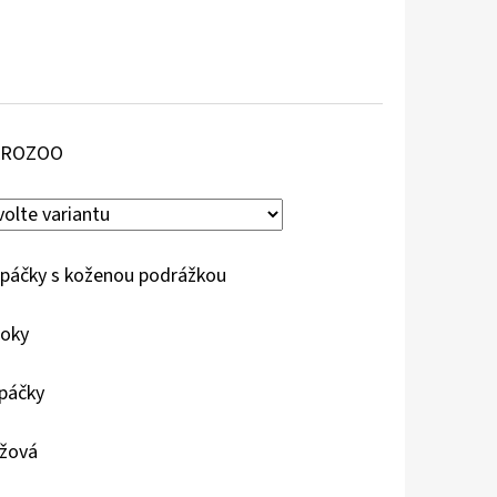
AROZOO
páčky s koženou podrážkou
roky
páčky
žová