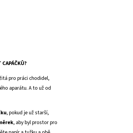
T CAPÁČKŮ?
itá pro práci chodidel,
ého aparátu. A to už od
čku
, pokud je už starší,
dměrek
, aby byl prostor pro
ěte papír a tužku a obě