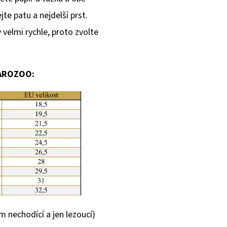
e patu a nejdelší prst.
velmi rychle, proto zvolte
CAROZOO:
m nechodící a jen lezoucí)