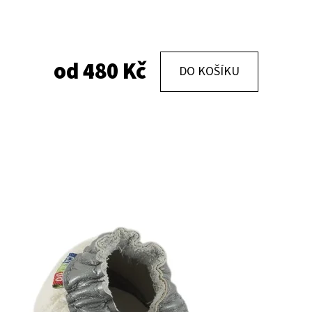
KOŽENÉ CAPÁČKY S KOŽENOU PODRÁŽKOU
KOŽENÉ CAPÁČKY
PTÁČEK RŮŽOVÝ CAROZOO
MAŠLIČKA RŮŽOV
od
480 Kč
DO KOŠÍKU
410 Kč
410 Kč