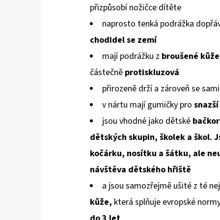
přizpůsobí
nožičce dítěte
naprosto tenká podrážka dopřáv
chodidel
se zemí
mají podrážku z
broušené kůže
částečně
protiskluzová
přirozeně drží a zároveň se sami
v nártu mají gumičky pro
snazší
jsou vhodné jako dětské
bačkor
dětských skupin, školek a škol. J
kočárku, nosítku a šátku, ale neu
návštěva dětského hřiště
a jsou samozřejmě ušité z té nej
kůže,
která splňuje evropské norm
do 3 let