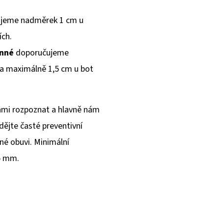
jeme nadměrek 1 cm u
ích.
inné
doporučujeme
 a maximálně 1,5 cm u bot
sami rozpoznat a hlavně nám
ádějte časté preventivní
né obuvi. Minimální
5 mm.