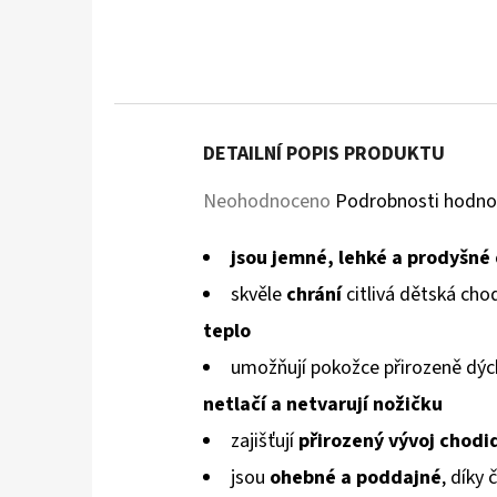
DETAILNÍ POPIS PRODUKTU
Průměrné
Neohodnoceno
Podrobnosti hodno
hodnocení
jsou jemné, lehké a prodyšné
produktu
skvěle
chrání
citlivá dětská cho
je
teplo
0,0
umožňují pokožce přirozeně dýc
z
netlačí a netvarují
nožičku
5
zajišťují
přirozený vývoj chodi
hvězdiček.
jsou
ohebné a poddajné
, díky