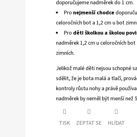
doporučujeme nadměrek do 1 cm.
Pro
nejmenší chodce
doporuču
celoročních bot a 1,2 cm u bot zimn
Pro
děti školkou a školou pov
nadměrek 1,2 cm u celoročních bot
zimních.
Jelikož malé děti nejsou schopné 
sdělit, že je bota malá a tlačí, prov
kontroly růstu nohy a právě používa
nadměrek by neměl být menší než 
TISK
ZEPTAT SE
HLÍDAT