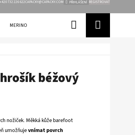
+420 732 226 622
CAPACKY@CAPACKY.COM
REGISTROVAT
PŘIHLÁŠENÍ
Hledat
Nákupn
MERINO
FUNKČNÍ OBLEČENÍ PRO DĚTI
ZNAČKY
košík
hrošík béžový
ch nožiček. Měkká kůže barefoot
veň
umožňuje
vnímat povrch
Následující