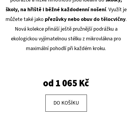
E
školy, na hřiště i běžné každodenní nošení
. Využít je
T
můžete také jako
přezůvky nebo obuv do tělocvičny
.
E
Nová kolekce přináší ještě pružnější podrážku a
N
ekologickou vyjímatelnou stélku z mikrovlákna pro
A
maximální pohodlí při každém kroku.
J
Í
T
?
od
1 065 Kč
DO KOŠÍKU
HLEDAT