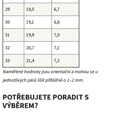
29
18,5
6,7
30
19,1
6,8
31
19,9
7,0
32
20,7
7,1
33
21,4
7,2
Naměřené hodnoty jsou orientační a mohou se u
jednotlivých párů lišit přibližně o 1–2 mm.
POTŘEBUJETE PORADIT S
VÝBĚREM?