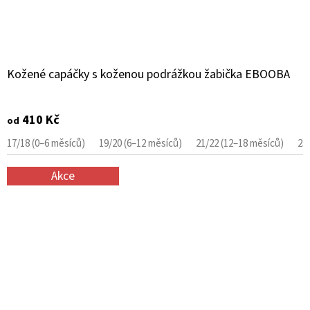
Kožené capáčky s koženou podrážkou žabička EBOOBA
410 Kč
od
17/18 (0–6 měsíců)
19/20 (6–12 měsíců)
21/22 (12–18 měsíců)
23
Akce