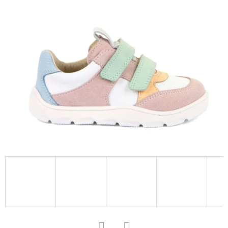
D
O
P
O
R
U
Č
U
J
E
M
E
KOŽENÉ
CAPÁČKY
S