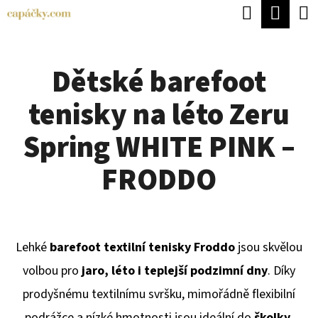
K
Hledat
Náku
Přejít
O
Zpět
Zpět
na
koší
Š
obsah
Dětské barefoot
Í
C
K
tenisky na léto Zeru
O
P
Spring WHITE PINK –
O
FRODDO
T
Ř
E
Lehké
barefoot textilní tenisky Froddo
jsou skvělou
B
volbou pro
jaro, léto i teplejší podzimní dny
. Díky
U
prodyšnému textilnímu svršku, mimořádně flexibilní
J
podrážce a nízké hmotnosti jsou ideální do
školky,