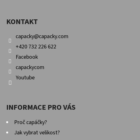
P
Facebook
Instagram
YouTube
A
KONTAKT
T
Í
capacky
@
capacky.com
+420 732 226 622
Facebook
capackycom
Youtube
INFORMACE PRO VÁS
Proč capáčky?
Jak vybrat velikost?