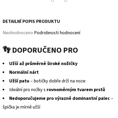
KOŽENOU
PODRÁŽKOU
Facebook
Twitter
MÉĎA
EBOOBA
DETAILNÍ POPIS PRODUKTU
410
Kč
Průměrné
Neohodnoceno
Podrobnosti hodnocení
hodnocení
👣 DOPORUČENO PRO
produktu
je
Užší až průměrně široké nožičky
0,0
Normální nárt
z
Užší patu
– botičky dobře drží na noze
5
Ideální pro nožky s
rovnoměrným tvarem prstů
hvězdiček.
Nedoporučujeme pro výrazně dominantní palec
–
špička je mírně užší