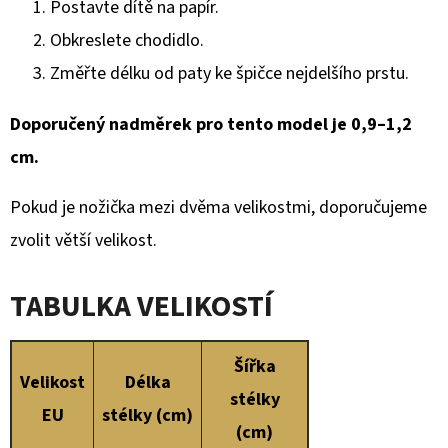
Postavte dítě na papír.
Obkreslete chodidlo.
Změřte délku od paty ke špičce nejdelšího prstu.
Doporučený nadměrek pro tento model je 0,9–1,2
cm.
Pokud je nožička mezi dvěma velikostmi, doporučujeme
zvolit větší velikost.
TABULKA VELIKOSTÍ
Šířka
Velikost
Délka
stélky
EU
stélky (cm)
(cm)