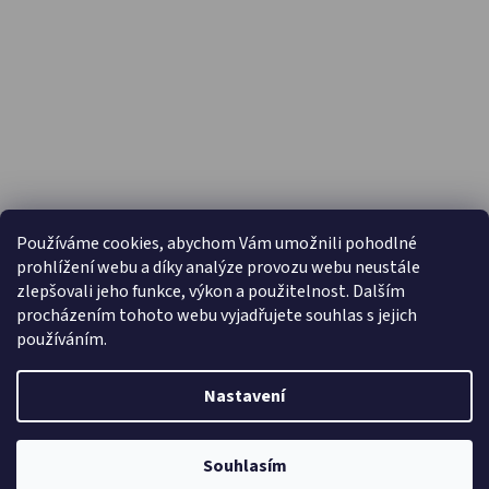
PŘIJÍMÁME ONLINE PLATBY
Používáme cookies, abychom Vám umožnili pohodlné
prohlížení webu a díky analýze provozu webu neustále
zlepšovali jeho funkce, výkon a použitelnost. Dalším
procházením tohoto webu vyjadřujete souhlas s jejich
používáním.
Nastavení
Vytvořil Shoptet
Copyright 2026
Capáčky.com
. Všechna práva vyhrazena.
Souhlasím
Upravit nastavení cookies