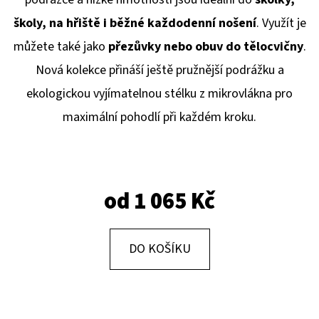
E
školy, na hřiště i běžné každodenní nošení
. Využít je
T
můžete také jako
přezůvky nebo obuv do tělocvičny
.
E
Nová kolekce přináší ještě pružnější podrážku a
N
ekologickou vyjímatelnou stélku z mikrovlákna pro
A
maximální pohodlí při každém kroku.
J
Í
T
?
od
1 065 Kč
DO KOŠÍKU
HLEDAT