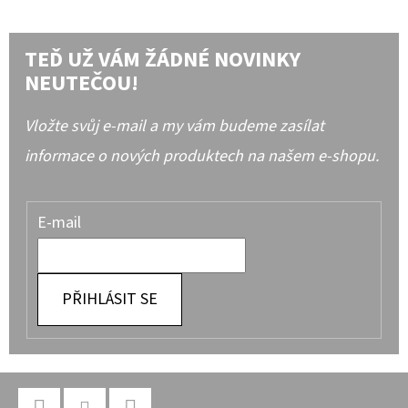
TEĎ UŽ VÁM ŽÁDNÉ NOVINKY
NEUTEČOU!
Vložte svůj e-mail a my vám budeme zasílat
informace o nových produktech na našem e-shopu.
E-mail
PŘIHLÁSIT SE
Z