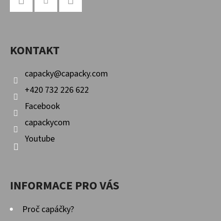
Á
P
Facebook
Instagram
YouTube
A
KONTAKT
T
Í
capacky
@
capacky.com
+420 732 226 622
Facebook
capackycom
Youtube
INFORMACE PRO VÁS
Proč capáčky?