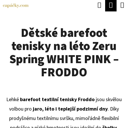
K
Hledat
Náku
Přejít
O
Zpět
Zpět
na
koší
Š
obsah
Dětské barefoot
Í
C
K
tenisky na léto Zeru
O
P
Spring WHITE PINK –
O
FRODDO
T
Ř
E
Lehké
barefoot textilní tenisky Froddo
jsou skvělou
B
volbou pro
jaro, léto i teplejší podzimní dny
. Díky
U
prodyšnému textilnímu svršku, mimořádně flexibilní
J
podrážce a nízké hmotnosti jsou ideální do
školky,