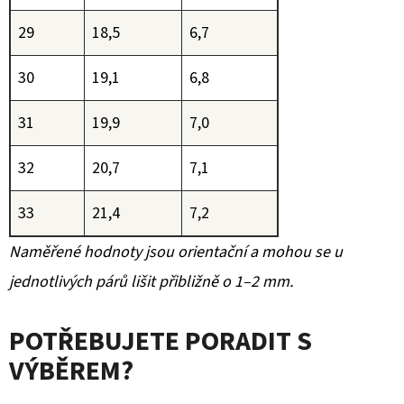
29
18,5
6,7
30
19,1
6,8
31
19,9
7,0
32
20,7
7,1
33
21,4
7,2
Naměřené hodnoty jsou orientační a mohou se u
jednotlivých párů lišit přibližně o 1–2 mm.
POTŘEBUJETE PORADIT S
VÝBĚREM?