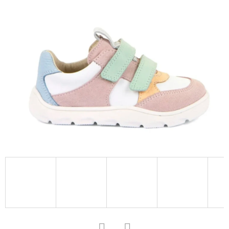
D
O
P
O
R
U
Č
U
J
E
M
E
SOFTSHELLOVÉ
CAPÁČKY
S