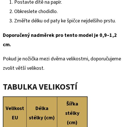
Postavte dítě na papír.
Obkreslete chodidlo.
Změřte délku od paty ke špičce nejdelšího prstu.
Doporučený nadměrek pro tento model je 0,9–1,2
cm.
Pokud je nožička mezi dvěma velikostmi, doporučujeme
zvolit větší velikost.
TABULKA VELIKOSTÍ
Šířka
Velikost
Délka
stélky
EU
stélky (cm)
(cm)