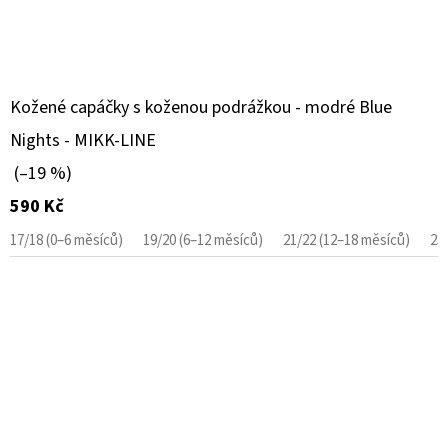
Kožené capáčky s koženou podrážkou - modré Blue
Nights - MIKK-LINE
(–19 %)
590 Kč
17/18 (0–6 měsíců)
19/20 (6–12 měsíců)
21/22 (12–18 měsíců)
23