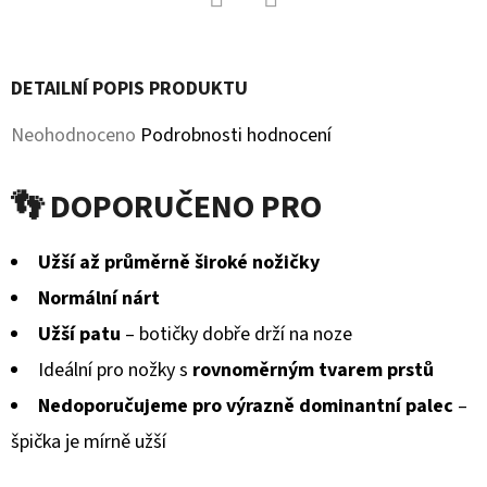
MICROFLEECEM
ČERNÉ
Facebook
Twitter
380
Kč
DETAILNÍ POPIS PRODUKTU
Původně:
430
Průměrné
Neohodnoceno
Podrobnosti hodnocení
Kč
hodnocení
👣 DOPORUČENO PRO
produktu
je
Užší až průměrně široké nožičky
0,0
Normální nárt
z
Užší patu
– botičky dobře drží na noze
5
Ideální pro nožky s
rovnoměrným tvarem prstů
hvězdiček.
Nedoporučujeme pro výrazně dominantní palec
–
špička je mírně užší