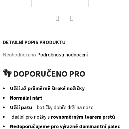
KOŽENOU
PODRÁŽKOU
ŠTĚNĚ
HNĚDÁ
CAROZOO
Facebook
Twitter
410
Kč
DETAILNÍ POPIS PRODUKTU
Průměrné
Neohodnoceno
Podrobnosti hodnocení
hodnocení
👣 DOPORUČENO PRO
produktu
je
Užší až průměrně široké nožičky
0,0
Normální nárt
z
Užší patu
– botičky dobře drží na noze
5
Ideální pro nožky s
rovnoměrným tvarem prstů
hvězdiček.
Nedoporučujeme pro výrazně dominantní palec
–