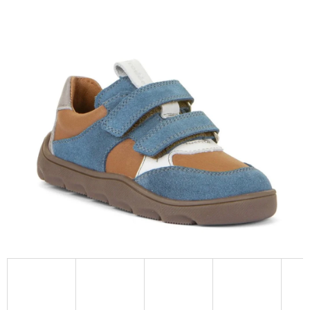
D
O
P
O
R
U
Č
U
J
E
M
E
KOŽENÉ
CAPÁČKY
S