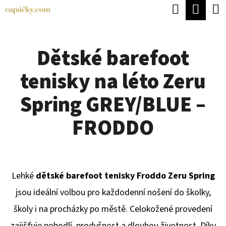
K
Hledat
Náku
Přejít
O
Zpět
Zpět
na
koší
Š
obsah
Dětské barefoot
Í
C
K
tenisky na léto Zeru
O
P
Spring GREY/BLUE –
O
FRODDO
T
Ř
E
Lehké
dětské barefoot tenisky Froddo Zeru Spring
B
jsou ideální volbou pro každodenní nošení do školky,
U
školy i na procházky po městě. Celokožené provedení
J
zajišťuje pohodlí, prodyšnost a dlouhou životnost. Díky