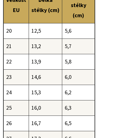
Velikost
Délka
stélky
EU
stélky (cm)
(cm)
20
12,5
5,6
21
13,2
5,7
22
13,9
5,8
23
14,6
6,0
24
15,3
6,2
25
16,0
6,3
26
16,7
6,5