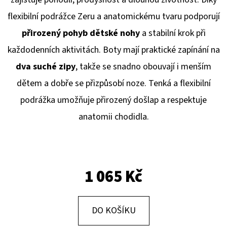
E
flexibilní podrážce Zeru a anatomickému tvaru podporují
T
přirozený pohyb dětské nohy
a stabilní krok při
E
každodenních aktivitách. Boty mají praktické zapínání na
N
dva suché zipy
, takže se snadno obouvají i menším
A
dětem a dobře se přizpůsobí noze. Tenká a flexibilní
J
podrážka umožňuje přirozený došlap a respektuje
Í
anatomii chodidla.
T
?
1 065 Kč
HLEDAT
DO KOŠÍKU