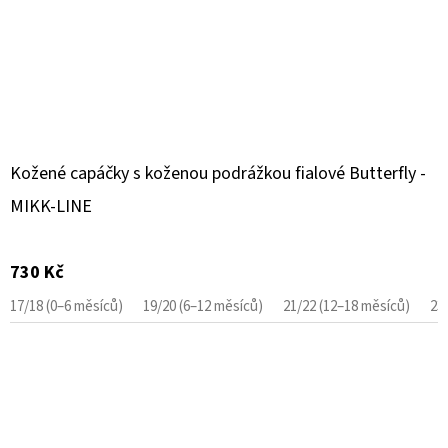
Kožené capáčky s koženou podrážkou fialové Butterfly -
MIKK-LINE
730 Kč
17/18 (0–6 měsíců)
19/20 (6–12 měsíců)
21/22 (12–18 měsíců)
23