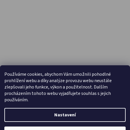
PŘIJÍMÁME ONLINE PLATBY
Používáme cookies, abychom Vám umožnili pohodlné
prohlížení webu a díky analýze provozu webu neustále
zlepšovali jeho funkce, výkon a použitelnost. Dalším
procházením tohoto webu vyjadřujete souhlas s jejich
používáním.
Nastavení
Vytvořil Shoptet
Copyright 2026
Capáčky.com
. Všechna práva vyhrazena.