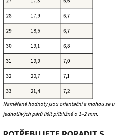
27
17,3
6,6
28
17,9
6,7
29
18,5
6,7
30
19,1
6,8
31
19,9
7,0
32
20,7
7,1
33
21,4
7,2
Naměřené hodnoty jsou orientační a mohou se u
jednotlivých párů lišit přibližně o 1–2 mm.
POTŘEBUJETE PORADIT S