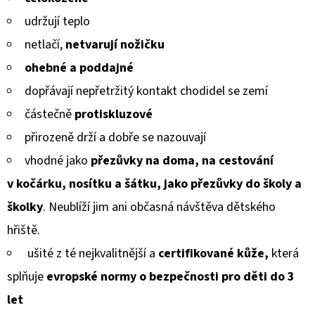
BERÁNKEM
je
ČERNÉ
udržují teplo
S
0,0
BRZDIČKOU
netlačí
,
netvarují nožičku
z
380
ohebné a poddajné
Kč
5
Původně:
dopřávají
nepřetržitý kontakt chodidel se zemí
hvězdiček.
430
Kč
částečně
protiskluzové
přirozeně drží a
dobře se
na
zouvají
vhodné jako
přezůvky na doma, na cestování
v kočárku, nosítku a šátku, jako přezůvky do školy a
školky
. Neublíží jim ani občasná návštěva dětského
hřiště.
ušité z té nejkvalitnější a
certifikované kůže,
která
splňuje
evropské normy
o bezpečnosti pro děti do 3
let