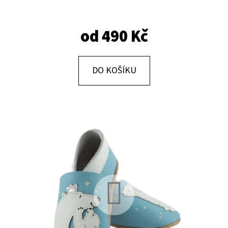
E
T
od
490 Kč
E
N
A
DO KOŠÍKU
J
Í
T
?
HLEDAT