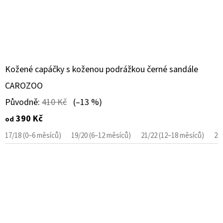
Kožené capáčky s koženou podrážkou černé sandále
CAROZOO
Původně:
410 Kč
(–13 %)
390 Kč
od
17/18 (0–6 měsíců)
19/20 (6–12 měsíců)
21/22 (12–18 měsíců)
23