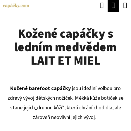
K
Hledat
Náku
Přejít
O
Zpět
Zpět
na
koší
Š
obsah
Kožené capáčky s
Í
C
K
ledním medvědem
O
P
LAIT ET MIEL
O
T
Ř
Kožené barefoot capáčky
jsou ideální volbou pro
E
zdravý vývoj dětských nožiček. Měkká kůže botiček se
B
stane jejich
„druhou kůží“, která chrání chodidla, ale
U
zároveň neovlivní jejich vývoj.
J