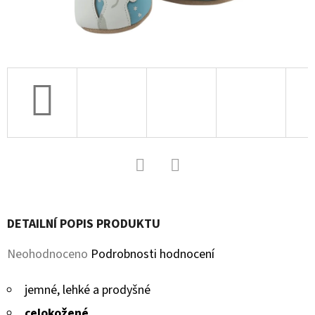
D
O
P
O
R
U
Č
U
J
Facebook
Twitter
E
M
DETAILNÍ POPIS PRODUKTU
E
Průměrné
Neohodnoceno
Podrobnosti hodnocení
hodnocení
SOFTSHELLOVÉ
jemné, lehké a prodyšné
CAPÁČKY
produktu
S
celokožené