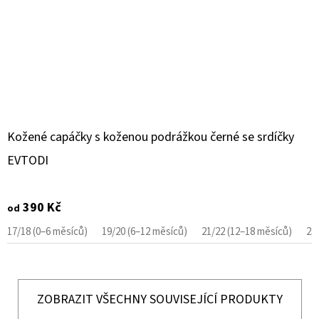
Kožené capáčky s koženou podrážkou černé se srdíčky
EVTODI
390 Kč
od
17/18 (0–6 měsíců)
19/20 (6–12 měsíců)
21/22 (12–18 měsíců)
23
ZOBRAZIT VŠECHNY SOUVISEJÍCÍ PRODUKTY