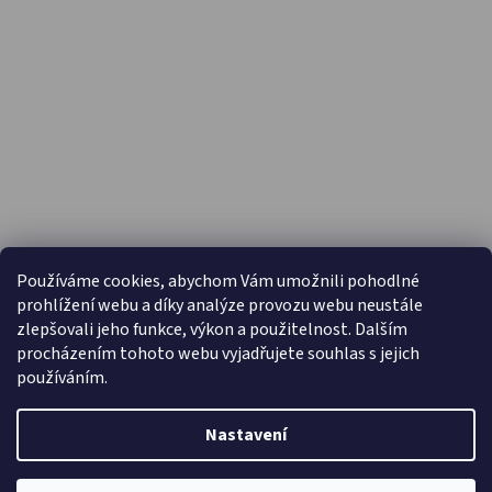
PŘIJÍMÁME ONLINE PLATBY
Používáme cookies, abychom Vám umožnili pohodlné
prohlížení webu a díky analýze provozu webu neustále
zlepšovali jeho funkce, výkon a použitelnost. Dalším
procházením tohoto webu vyjadřujete souhlas s jejich
používáním.
Nastavení
Vytvořil Shoptet
Copyright 2026
Capáčky.com
. Všechna práva vyhrazena.