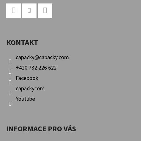
Z
Á
P
Facebook
Instagram
YouTube
A
KONTAKT
T
Í
capacky
@
capacky.com
+420 732 226 622
Facebook
capackycom
Youtube
INFORMACE PRO VÁS